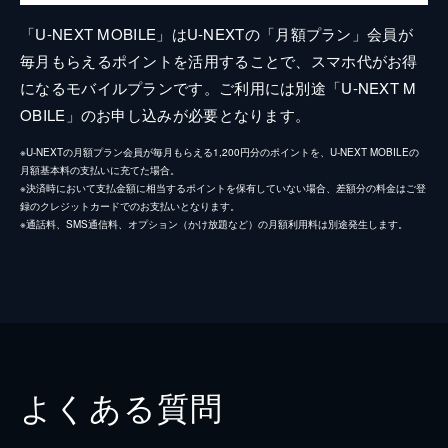
「U-NEXT MOBILE」はU-NEXTの「月額プラン」会員が
毎月もらえるポイントを活用することで、スマホ代がお得
になるモバイルプランです。ご利用には別途「U-NEXT M
OBILE」のお申し込みが必要となります。
※U-NEXTの月額プラン会員が毎月もらえる1,200円分のポイントを、U-NEXT MOBILEの
月額基本料の支払いに充てた場合。
※決済時において支払金額に相当するポイントを保有していない場合、差額分の料金はご登
録のクレジットカードでのお支払いとなります。
※通話料、SMS通信料、オプション（かけ放題など）の月額利用料は別途発生します。
よくある質問