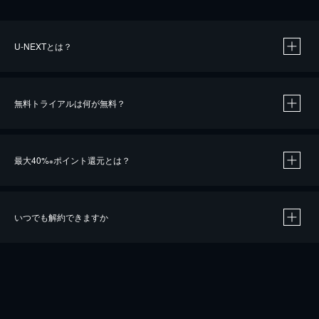
U-NEXTとは？
無料トライアルは何が無料？
最大40%
ポイント還元とは？
※
いつでも解約できますか
※
40％ポイント還元の対象は、クレジットカード決済による作品の購入 / レンタルです。
※
iOSアプリのUコイン決済による作品の購入 / レンタルは、20％のポイント還元です。
※
還元の対象外となる決済方法や商品があります。くわしくは
こちら
をご確認ください。
こちら