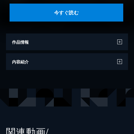
今すぐ読む
作品情報
著者
理不尽な孫の手
内容紹介
イラスト
シロタカ
出版社
KADOKAWA
レーベル
MFブックス
関連動画/