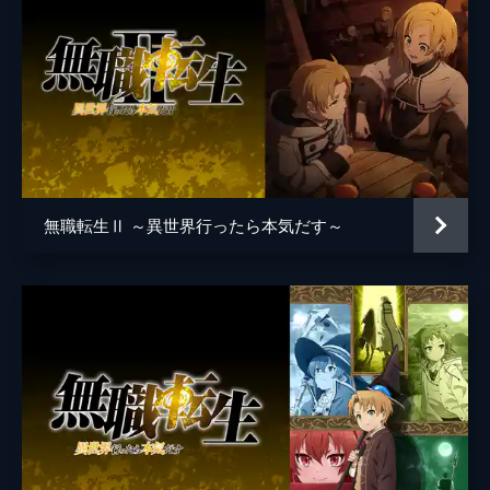
無職転生Ⅱ ～異世界行ったら本気だす～