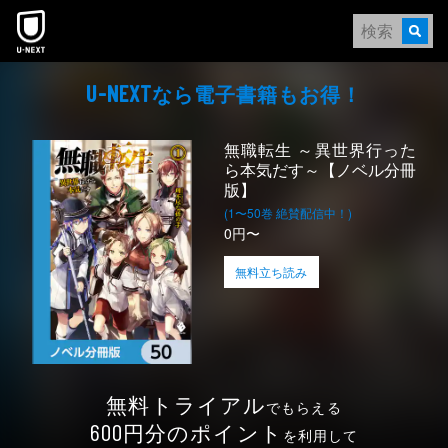
本文へスキップ
なら電⼦書籍もお得！
U-NEXT
無職転生 ～異世界行った
ら本気だす～【ノベル分冊
版】
(1〜50巻 絶賛配信中！)
0円〜
無料立ち読み
無料トライアル
でもらえる
円分のポイント
600
を利用して