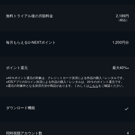
無料トライアル後の⽉額料金
2,189円
（税込）
毎⽉もらえるU-NEXTポイント
1,200円分
ポイント還元
最⼤40%
※
※
40％ポイント還元の対象は、クレジットカード決済による作品の購入 / レンタルです。
※
iOSアプリのUコイン決済による作品の購入 / レンタルは、20％のポイント還元です。
※
還元の対象外となる決済方法や商品があります。くわしくは
こちら
をご確認ください。
ダウンロード機能
同時視聴アカウント数
4