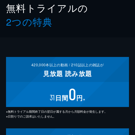
無料トライアルの
2つの特典
420,000
本以上の動画 /
210
誌以上の雑誌が
見放題
読み放題
0
31
日間
円
※
※無料トライアル期間終了日の翌日が属する月から月額料金が発生します。
※日割りでのご請求はいたしません。