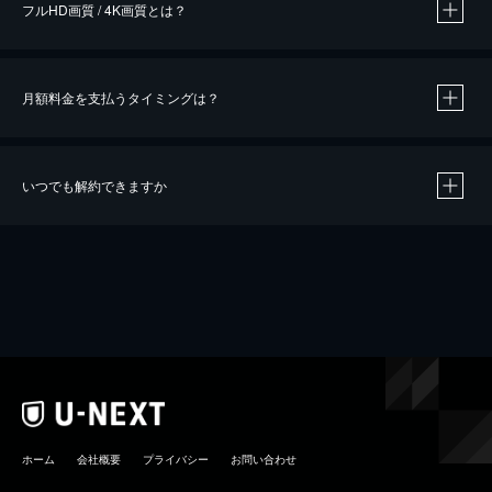
フルHD画質 / 4K画質とは？
月額料金を支払うタイミングは？
※
40％ポイント還元の対象は、クレジットカード決済による作品の購入 / レンタルです。
※
iOSアプリのUコイン決済による作品の購入 / レンタルは、20％のポイント還元です。
※
還元の対象外となる決済方法や商品があります。くわしくは
こちら
をご確認ください。
いつでも解約できますか
こちら
ホーム
会社概要
プライバシー
お問い合わせ