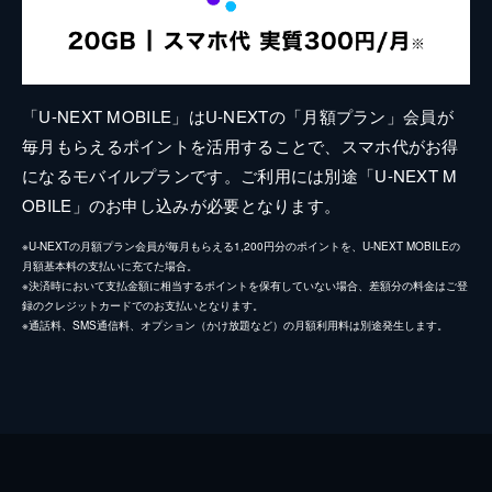
「U-NEXT MOBILE」はU-NEXTの「月額プラン」会員が
毎月もらえるポイントを活用することで、スマホ代がお得
になるモバイルプランです。ご利用には別途「U-NEXT M
OBILE」のお申し込みが必要となります。
※U-NEXTの月額プラン会員が毎月もらえる1,200円分のポイントを、U-NEXT MOBILEの
月額基本料の支払いに充てた場合。
※決済時において支払金額に相当するポイントを保有していない場合、差額分の料金はご登
録のクレジットカードでのお支払いとなります。
※通話料、SMS通信料、オプション（かけ放題など）の月額利用料は別途発生します。