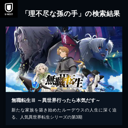
本文へスキップ
「理不尽な孫の手」の検索結果
無職転生Ⅲ ～異世界行ったら本気だす～
新たな家族を築き始めたルーデウスの人生に深く迫
る、人気異世界転生シリーズの第3期