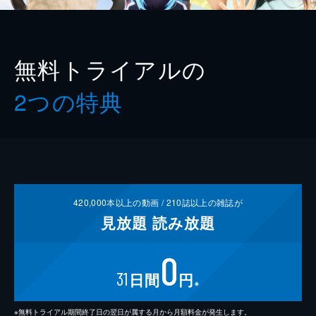
無料トライアルの
2つの特典
420,000
本以上の動画 /
210
誌以上の雑誌が
見放題
読み放題
0
31
日間
円
※
※無料トライアル期間終了日の翌日が属する月から月額料金が発生します。