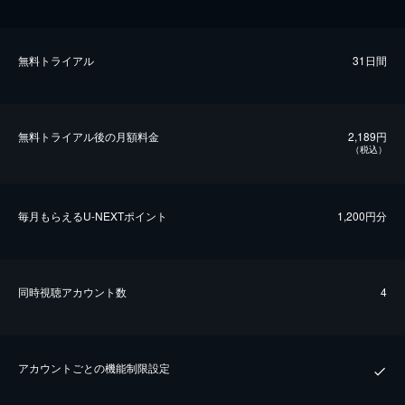
無料トライアル
31日間
無料トライアル後の⽉額料金
2,189円
（税込）
毎⽉もらえるU-NEXTポイント
1,200円分
同時視聴アカウント数
4
アカウントごとの機能制限設定