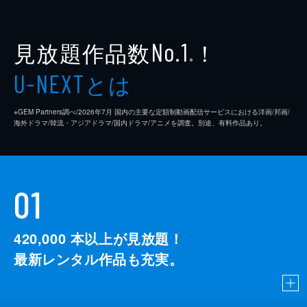
見放題作品数
！
No.1
※
とは
U-NEXT
※GEM Partners調べ/2026年7⽉ 国内の主要な定額制動画配信サービスにおける洋画/邦画/
海外ドラマ/韓流・アジアドラマ/国内ドラマ/アニメを調査。別途、有料作品あり。
01
420,000
本以上が見放題！
最新レンタル作品も充実。