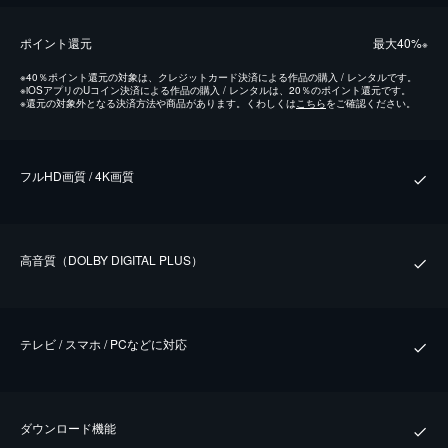
ポイント還元
最⼤40%
※
※
40％ポイント還元の対象は、クレジットカード決済による作品の購入 / レンタルです。
※
iOSアプリのUコイン決済による作品の購入 / レンタルは、20％のポイント還元です。
※
還元の対象外となる決済方法や商品があります。くわしくは
こちら
をご確認ください。
フルHD画質 / 4K画質
⾼⾳質（DOLBY DIGITAL PLUS）
テレビ / スマホ / PCなどに対応
ダウンロード機能