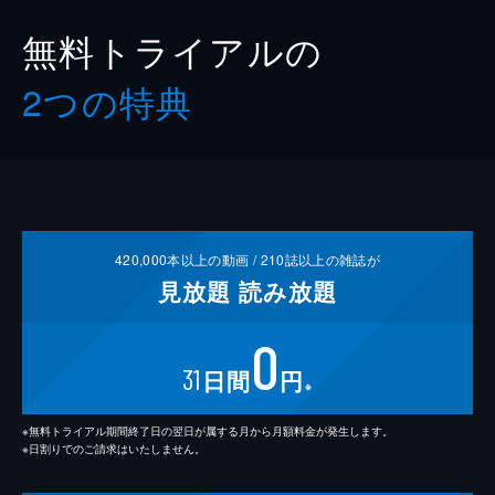
無料トライアルの
2つの特典
420,000
本以上の動画 /
210
誌以上の雑誌が
見放題
読み放題
0
31
日間
円
※
※無料トライアル期間終了日の翌日が属する月から月額料金が発生します。
※日割りでのご請求はいたしません。