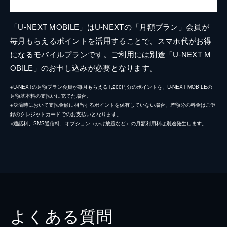
「U-NEXT MOBILE」はU-NEXTの「月額プラン」会員が
毎月もらえるポイントを活用することで、スマホ代がお得
になるモバイルプランです。ご利用には別途「U-NEXT M
OBILE」のお申し込みが必要となります。
※U-NEXTの月額プラン会員が毎月もらえる1,200円分のポイントを、U-NEXT MOBILEの
月額基本料の支払いに充てた場合。
※決済時において支払金額に相当するポイントを保有していない場合、差額分の料金はご登
録のクレジットカードでのお支払いとなります。
※通話料、SMS通信料、オプション（かけ放題など）の月額利用料は別途発生します。
よくある質問