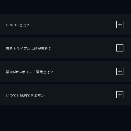
U-NEXTとは？
無料トライアルは何が無料？
最大40%
ポイント還元とは？
※
いつでも解約できますか
※
40％ポイント還元の対象は、クレジットカード決済による作品の購入 / レンタルです。
※
iOSアプリのUコイン決済による作品の購入 / レンタルは、20％のポイント還元です。
※
還元の対象外となる決済方法や商品があります。くわしくは
こちら
をご確認ください。