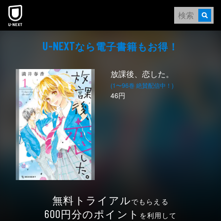
本文へスキップ
なら電⼦書籍もお得！
U-NEXT
放課後、恋した。
(1〜96巻 絶賛配信中！)
46円
無料トライアル
でもらえる
円分のポイント
600
を利用して