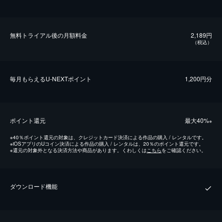
無料トライアル後の⽉額料金
2,189円
（税込）
毎⽉もらえるU-NEXTポイント
1,200円分
ポイント還元
最⼤40%
※
※
40％ポイント還元の対象は、クレジットカード決済による作品の購入 / レンタルです。
※
iOSアプリのUコイン決済による作品の購入 / レンタルは、20％のポイント還元です。
※
還元の対象外となる決済方法や商品があります。くわしくは
こちら
をご確認ください。
ダウンロード機能