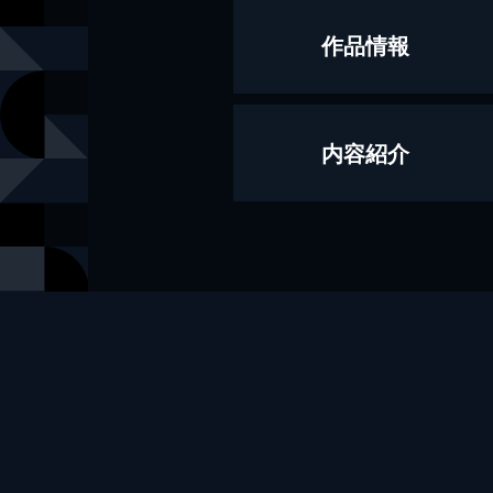
作品情報
著者
奥州寛
内容紹介
イラスト
珀石碧
出版社
ぶんか社
レーベル
BKブック