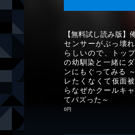
【無料試し読み版】
センサーがぶっ壊
らしいので、トッ
の幼馴染と一緒に
ンにもぐってみる 
レたくなくて仮面
らなぜかクールキ
てバズった～
0円