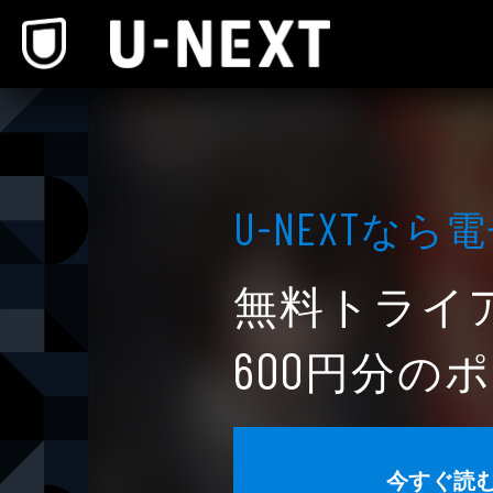
本文へスキップ
なら電
U-NEXT
無料トライ
円分のポ
600
今すぐ読