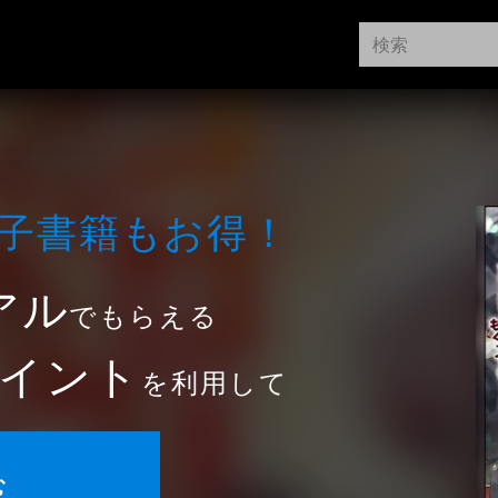
⼦書籍もお得！
アル
でもらえる
イント
を利用して
む