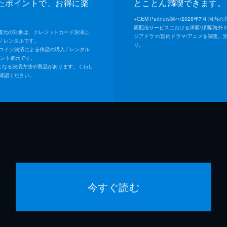
たポイントで、お得に楽
とことん満喫できます。
。
※
GEM Partners調べ/2026年7⽉ 国
画配信サービスにおける洋画/邦画/海外
ト還元の対象は、クレジットカード決済に
ジアドラマ/国内ドラマ/アニメを調査。
/ レンタルです。
り。
Uコイン決済による作品の購入 / レンタル
イント還元です。
となる決済方法や商品があります。くわし
確認ください。
今すぐ読む