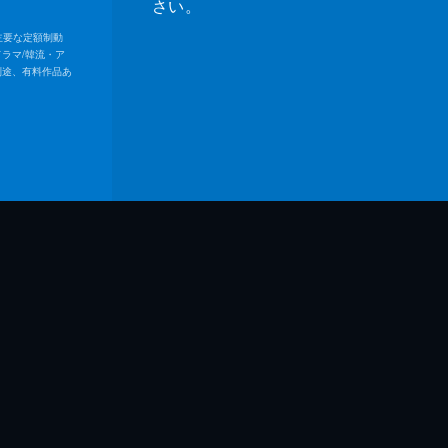
さい。
内の主要な定額制動
ドラマ/韓流・ア
別途、有料作品あ