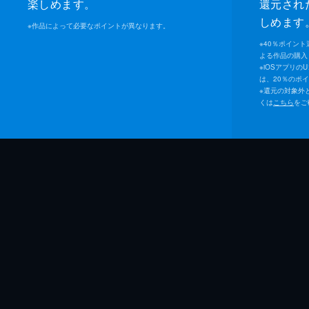
楽しめます。
還元され
しめます
※
作品によって必要なポイントが異なります。
※
40％ポイン
よる作品の購入 
※
iOSアプリの
は、20％のポ
※
還元の対象外
くは
こちら
をご