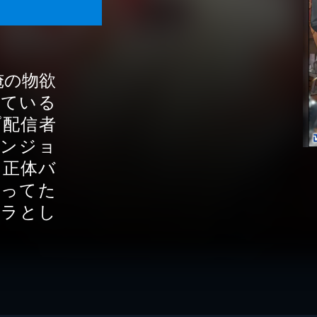
俺の物欲
れている
プ配信者
ダンジョ
～正体バ
被ってた
ャラとし