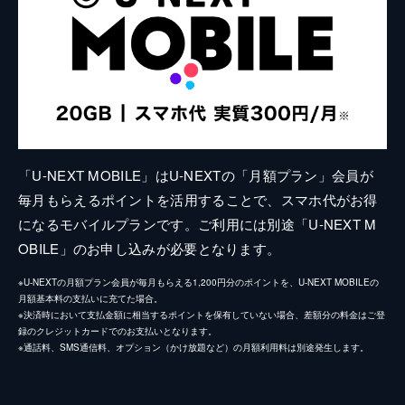
「U-NEXT MOBILE」はU-NEXTの「月額プラン」会員が
毎月もらえるポイントを活用することで、スマホ代がお得
になるモバイルプランです。ご利用には別途「U-NEXT M
OBILE」のお申し込みが必要となります。
※U-NEXTの月額プラン会員が毎月もらえる1,200円分のポイントを、U-NEXT MOBILEの
月額基本料の支払いに充てた場合。
※決済時において支払金額に相当するポイントを保有していない場合、差額分の料金はご登
録のクレジットカードでのお支払いとなります。
※通話料、SMS通信料、オプション（かけ放題など）の月額利用料は別途発生します。