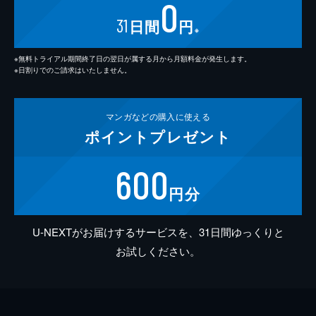
0
31
日間
円
※
※無料トライアル期間終了日の翌日が属する月から月額料金が発生します。
※日割りでのご請求はいたしません。
マンガなどの
購入に使える
ポイント
プレゼント
600
円分
U-NEXTがお届けするサービスを、31日間ゆっくりと
お試しください。