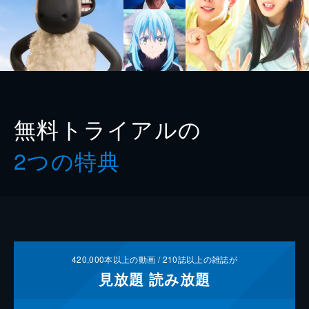
無料トライアルの
2つの特典
420,000
本以上の動画 /
210
誌以上の雑誌が
見放題
読み放題