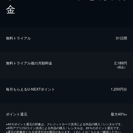
金
無料トライアル
31日間
無料トライアル後の⽉額料金
2,189円
（税込）
毎⽉もらえるU-NEXTポイント
1,200円分
ポイント還元
最⼤40%
※
※
40％ポイント還元の対象は、クレジットカード決済による作品の購入 / レンタルです。
※
iOSアプリのUコイン決済による作品の購入 / レンタルは、20％のポイント還元です。
※
還元の対象外となる決済方法や商品があります。くわしくは
こちら
をご確認ください。