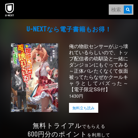
本文へスキップ
なら電⼦書籍もお得！
U-NEXT
俺の物欲センサーがぶっ壊
れているらしいので、トッ
プ配信者の幼馴染と一緒に
ダンジョンにもぐってみる
～正体バレたくなくて仮面
被ってたらなぜかクールキ
ャラとしてバズった～
【電子限定SS付】
1430円
無料立ち読み
無料トライアル
でもらえる
円分のポイント
600
を利用して