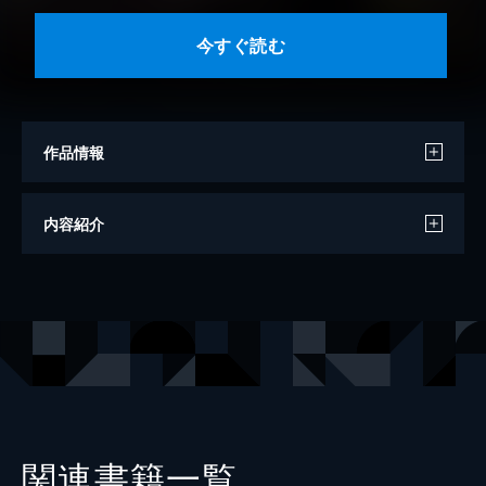
今すぐ読む
作品情報
原作
油揚メテオ
内容紹介
著者
シメサバ
出版社
CLLENN
掲載誌
CLLENN COMICS
レーベル
GG-COMICS
関連書籍一覧