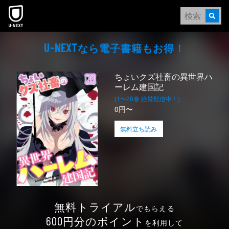
本文へスキップ
なら電⼦書籍もお得！
U-NEXT
ちょいクズ社畜の異世界ハ
ーレム建国記
(1〜28巻 絶賛配信中！)
0円〜
無料立ち読み
無料トライアル
でもらえる
円分のポイント
600
を利用して