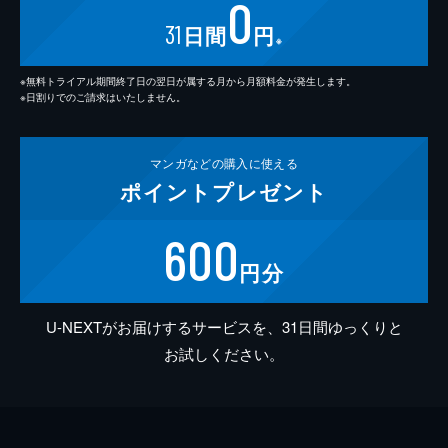
0
31
日間
円
※
※無料トライアル期間終了日の翌日が属する月から月額料金が発生します。
※日割りでのご請求はいたしません。
マンガなどの
購入に使える
ポイント
プレゼント
600
円分
U-NEXTがお届けするサービスを、31日間ゆっくりと
お試しください。