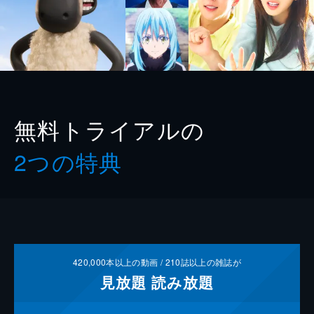
無料トライアルの
2つの特典
420,000
本以上の動画 /
210
誌以上の雑誌が
見放題
読み放題