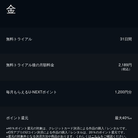
金
無料トライアル
31日間
無料トライアル後の⽉額料金
2,189円
（税込）
毎⽉もらえるU-NEXTポイント
1,200円分
ポイント還元
最⼤40%
※
※
40％ポイント還元の対象は、クレジットカード決済による作品の購入 / レンタルです。
※
iOSアプリのUコイン決済による作品の購入 / レンタルは、20％のポイント還元です。
※
還元の対象外となる決済方法や商品があります。くわしくは
こちら
をご確認ください。