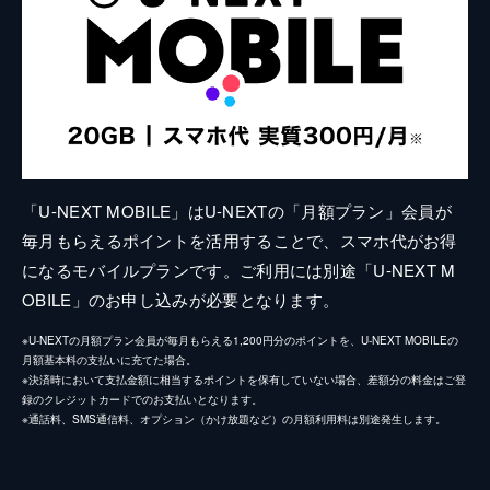
「U-NEXT MOBILE」はU-NEXTの「月額プラン」会員が
毎月もらえるポイントを活用することで、スマホ代がお得
になるモバイルプランです。ご利用には別途「U-NEXT M
OBILE」のお申し込みが必要となります。
※U-NEXTの月額プラン会員が毎月もらえる1,200円分のポイントを、U-NEXT MOBILEの
月額基本料の支払いに充てた場合。
※決済時において支払金額に相当するポイントを保有していない場合、差額分の料金はご登
録のクレジットカードでのお支払いとなります。
※通話料、SMS通信料、オプション（かけ放題など）の月額利用料は別途発生します。