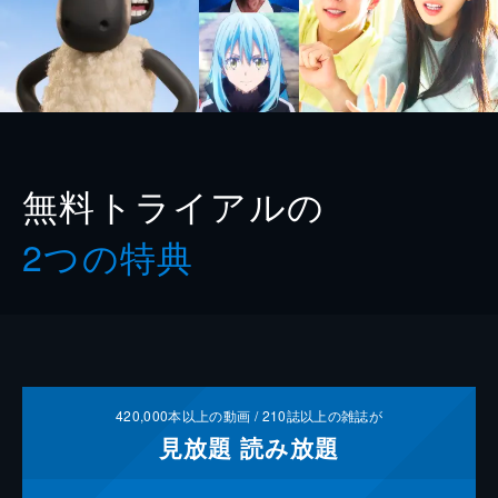
無料トライアルの
2つの特典
420,000
本以上の動画 /
210
誌以上の雑誌が
見放題
読み放題