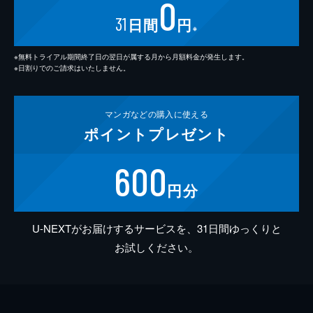
0
31
日間
円
※
※無料トライアル期間終了日の翌日が属する月から月額料金が発生します。
※日割りでのご請求はいたしません。
マンガなどの
購入に使える
ポイント
プレゼント
600
円分
U-NEXTがお届けするサービスを、31日間ゆっくりと
お試しください。