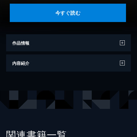
今すぐ読む
作品情報
原作
油揚メテオ
内容紹介
著者
シメサバ
出版社
CLLENN
掲載誌
CLLENN COMICS
レーベル
GG-COMICS
関連書籍一覧