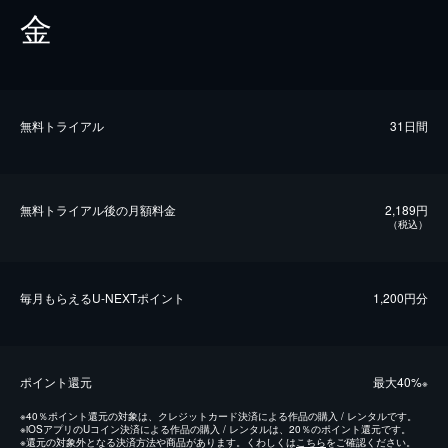
金
無料トライアル
31日間
無料トライアル後の⽉額料金
2,189円
（税込）
毎⽉もらえるU-NEXTポイント
1,200円分
ポイント還元
最⼤40%
※
※
40％ポイント還元の対象は、クレジットカード決済による作品の購入 / レンタルです。
※
iOSアプリのUコイン決済による作品の購入 / レンタルは、20％のポイント還元です。
※
還元の対象外となる決済方法や商品があります。くわしくは
こちら
をご確認ください。