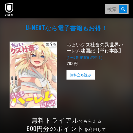
本文へスキップ
なら電⼦書籍もお得！
U-NEXT
ちょいクズ社畜の異世界ハ
ーレム建国記【単行本版】
(1〜5巻 絶賛配信中！)
792円
無料立ち読み
無料トライアル
でもらえる
円分のポイント
600
を利用して