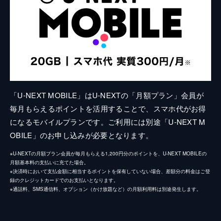
「U-NEXT MOBILE」はU-NEXTの「月額プラン」会員が
毎月もらえるポイントを活用することで、スマホ代がお得
になるモバイルプランです。ご利用には別途「U-NEXT M
OBILE」のお申し込みが必要となります。
※U-NEXTの月額プラン会員が毎月もらえる1,200円分のポイントを、U-NEXT MOBILEの
月額基本料の支払いに充てた場合。
※決済時において支払金額に相当するポイントを保有していない場合、差額分の料金はご登
録のクレジットカードでのお支払いとなります。
※通話料、SMS通信料、オプション（かけ放題など）の月額利用料は別途発生します。