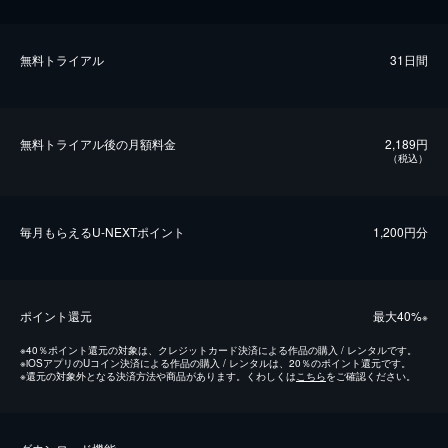
無料トライアル
31日間
無料トライアル後の⽉額料金
2,189円
（税込）
毎⽉もらえるU-NEXTポイント
1,200円分
ポイント還元
最⼤40%
※
※
40％ポイント還元の対象は、クレジットカード決済による作品の購入 / レンタルです。
※
iOSアプリのUコイン決済による作品の購入 / レンタルは、20％のポイント還元です。
※
還元の対象外となる決済方法や商品があります。くわしくは
こちら
をご確認ください。