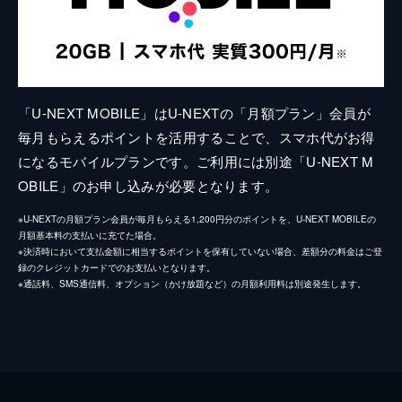
「U-NEXT MOBILE」はU-NEXTの「月額プラン」会員が
毎月もらえるポイントを活用することで、スマホ代がお得
になるモバイルプランです。ご利用には別途「U-NEXT M
OBILE」のお申し込みが必要となります。
※U-NEXTの月額プラン会員が毎月もらえる1,200円分のポイントを、U-NEXT MOBILEの
月額基本料の支払いに充てた場合。
※決済時において支払金額に相当するポイントを保有していない場合、差額分の料金はご登
録のクレジットカードでのお支払いとなります。
※通話料、SMS通信料、オプション（かけ放題など）の月額利用料は別途発生します。