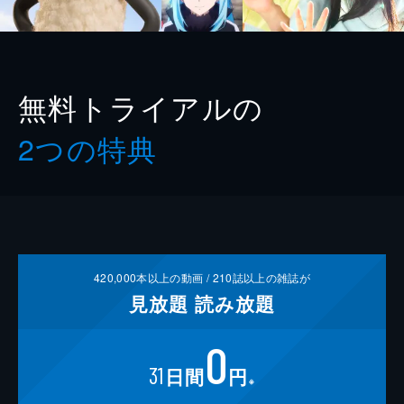
無料トライアルの
2つの特典
420,000
本以上の動画 /
210
誌以上の雑誌が
見放題
読み放題
0
31
日間
円
※