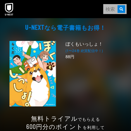
本文へスキップ
なら電⼦書籍もお得！
U-NEXT
ぼくもいっしょ！
(1〜24巻 絶賛配信中！)
88円
無料トライアル
でもらえる
円分のポイント
600
を利用して