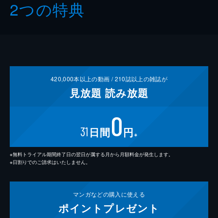
2つの特典
420,000
本以上の動画 /
210
誌以上の雑誌が
見放題
読み放題
0
31
日間
円
※
※無料トライアル期間終了日の翌日が属する月から月額料金が発生します。
※日割りでのご請求はいたしません。
マンガなどの
購入に使える
ポイント
プレゼント