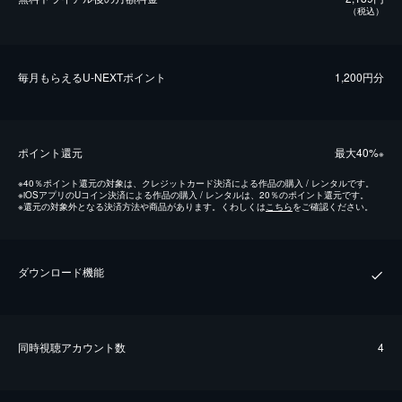
（税込）
毎⽉もらえるU-NEXTポイント
1,200円分
ポイント還元
最⼤40%
※
※
40％ポイント還元の対象は、クレジットカード決済による作品の購入 / レンタルです。
※
iOSアプリのUコイン決済による作品の購入 / レンタルは、20％のポイント還元です。
※
還元の対象外となる決済方法や商品があります。くわしくは
こちら
をご確認ください。
ダウンロード機能
同時視聴アカウント数
4