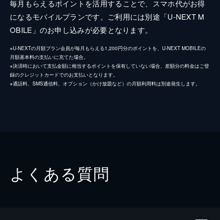
毎月もらえるポイントを活用することで、スマホ代がお得
になるモバイルプランです。ご利用には別途「U-NEXT M
OBILE」のお申し込みが必要となります。
※U-NEXTの月額プラン会員が毎月もらえる1,200円分のポイントを、U-NEXT MOBILEの
月額基本料の支払いに充てた場合。
※決済時において支払金額に相当するポイントを保有していない場合、差額分の料金はご登
録のクレジットカードでのお支払いとなります。
※通話料、SMS通信料、オプション（かけ放題など）の月額利用料は別途発生します。
よくある質問