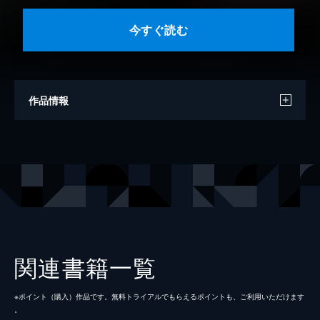
今すぐ読む
作品情報
原作
みょん
漫画
司馬淳子
原作イラスト
ぎうにう
出版社
KADOKAWA
レーベル
角川コミックス・エース
関連書籍一覧
※ポイント（購⼊）作品です。無料トライアルでもらえるポイントも、ご利⽤いただけます
。