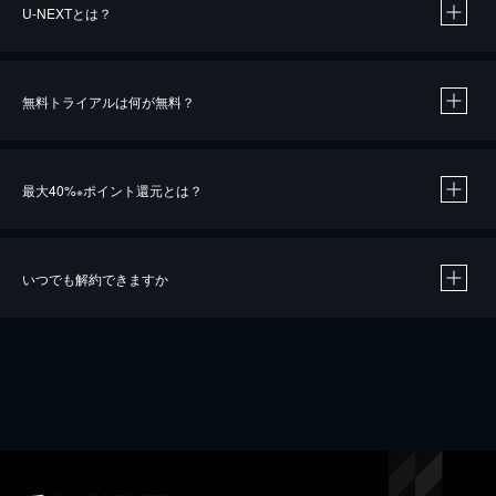
U-NEXTとは？
無料トライアルは何が無料？
最大40%
ポイント還元とは？
※
いつでも解約できますか
※
40％ポイント還元の対象は、クレジットカード決済による作品の購入 / レンタルです。
※
iOSアプリのUコイン決済による作品の購入 / レンタルは、20％のポイント還元です。
※
還元の対象外となる決済方法や商品があります。くわしくは
こちら
をご確認ください。
こちら