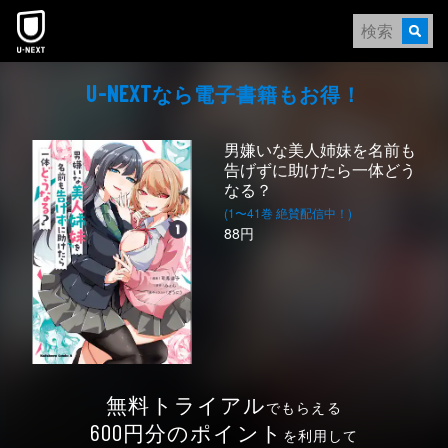
本文へスキップ
なら電⼦書籍もお得！
U-NEXT
男嫌いな美人姉妹を名前も
告げずに助けたら一体どう
なる？
(1〜41巻 絶賛配信中！)
88円
無料トライアル
でもらえる
円分のポイント
600
を利用して