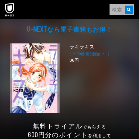
本文へスキップ
なら電⼦書籍もお得！
U-NEXT
ラキラキス
(1〜30巻 絶賛配信中！)
36円
無料トライアル
でもらえる
円分のポイント
600
を利用して