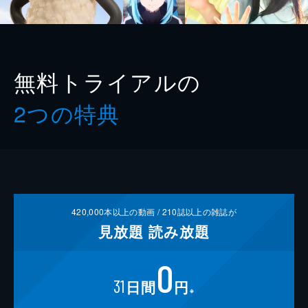
無料トライアルの
2つの特典
420,000
本以上の動画 /
210
誌以上の雑誌が
見放題
読み放題
0
31
日間
円
※