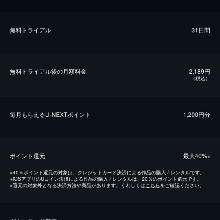
無料トライアル
31日間
無料トライアル後の⽉額料金
2,189円
（税込）
毎⽉もらえるU-NEXTポイント
1,200円分
ポイント還元
最⼤40%
※
※
40％ポイント還元の対象は、クレジットカード決済による作品の購入 / レンタルです。
※
iOSアプリのUコイン決済による作品の購入 / レンタルは、20％のポイント還元です。
※
還元の対象外となる決済方法や商品があります。くわしくは
こちら
をご確認ください。