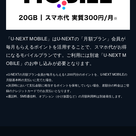
「U-NEXT MOBILE」はU-NEXTの「月額プラン」会員が
毎月もらえるポイントを活用することで、スマホ代がお得
になるモバイルプランです。ご利用には別途「U-NEXT M
OBILE」のお申し込みが必要となります。
※U-NEXTの月額プラン会員が毎月もらえる1,200円分のポイントを、U-NEXT MOBILEの
月額基本料の支払いに充てた場合。
※決済時において支払金額に相当するポイントを保有していない場合、差額分の料金はご登
録のクレジットカードでのお支払いとなります。
※通話料、SMS通信料、オプション（かけ放題など）の月額利用料は別途発生します。