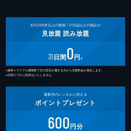
420,000
本以上の動画 /
210
誌以上の雑誌が
見放題
読み放題
0
31
日間
円
※
※無料トライアル期間終了日の翌日が属する月から月額料金が発生します。
※日割りでのご請求はいたしません。
最新作の
レンタルに使える
ポイント
プレゼント
600
円分