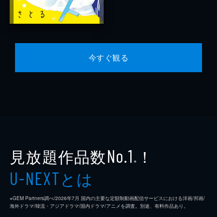
今すぐ観る
見放題作品数
！
No.1
※
とは
U-NEXT
※GEM Partners調べ/2026年7⽉ 国内の主要な定額制動画配信サービスにおける洋画/邦画/
海外ドラマ/韓流・アジアドラマ/国内ドラマ/アニメを調査。別途、有料作品あり。