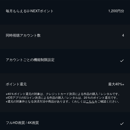
毎⽉もらえるU-NEXTポイント
1,200円分
同時視聴アカウント数
4
アカウントごとの機能制限設定
ポイント還元
最⼤40%
※
※
40％ポイント還元の対象は、クレジットカード決済による作品の購入 / レンタルです。
※
iOSアプリのUコイン決済による作品の購入 / レンタルは、20％のポイント還元です。
※
還元の対象外となる決済方法や商品があります。くわしくは
こちら
をご確認ください。
フルHD画質 / 4K画質