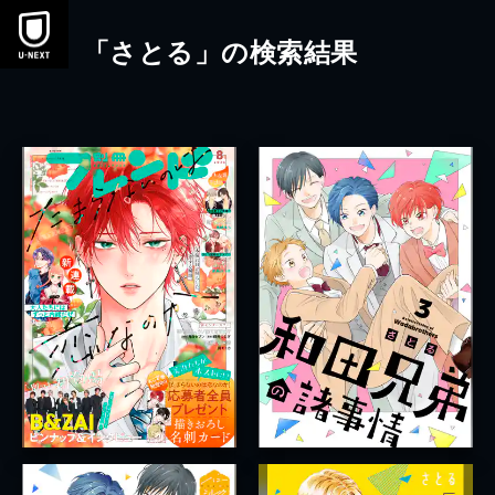
本文へスキップ
「さとる」の検索結果