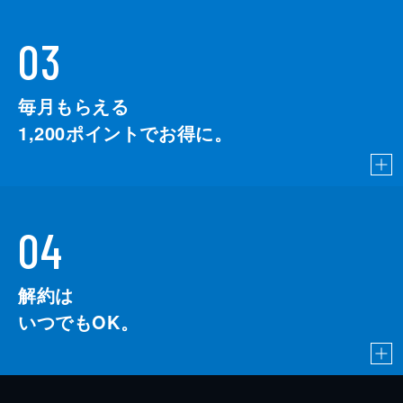
03
毎月もらえる
1,200
ポイントでお得に。
04
解約は
いつでもOK。