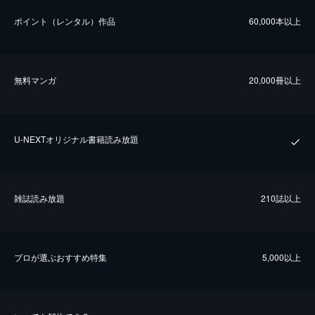
ポイント（レンタル）作品
60,000本以上
無料マンガ
20,000冊以上
U-NEXTオリジナル書籍読み放題
雑誌読み放題
210誌以上
プロが選ぶおすすめ特集
5,000以上