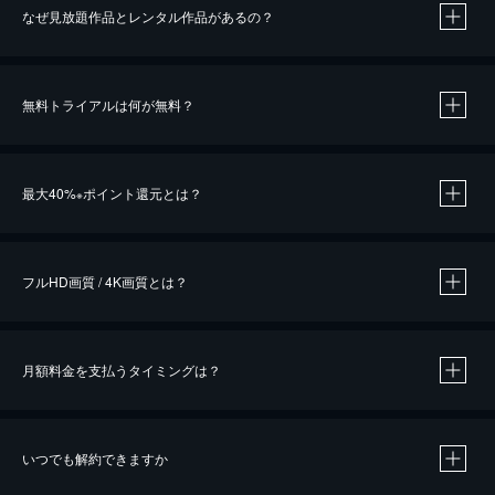
なぜ見放題作品とレンタル作品があるの？
無料トライアルは何が無料？
※
最大40%
ポイント還元とは？
※
※
作品によって必要なポイントが異なります。
フルHD画質 / 4K画質とは？
月額料金を支払うタイミングは？
※
40％ポイント還元の対象は、クレジットカード決済による作品の購入 / レンタルです。
※
iOSアプリのUコイン決済による作品の購入 / レンタルは、20％のポイント還元です。
※
還元の対象外となる決済方法や商品があります。くわしくは
こちら
をご確認ください。
いつでも解約できますか