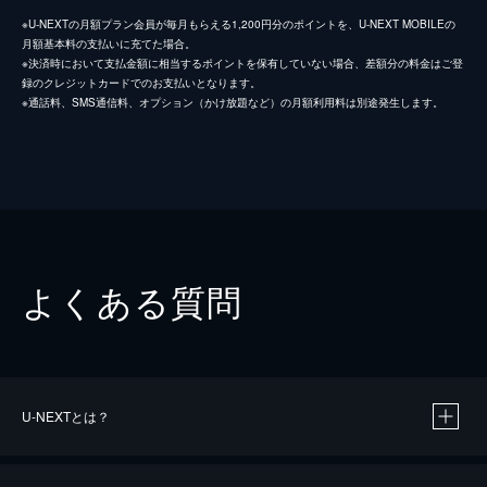
※U-NEXTの月額プラン会員が毎月もらえる1,200円分のポイントを、U-NEXT MOBILEの
月額基本料の支払いに充てた場合。
※決済時において支払金額に相当するポイントを保有していない場合、差額分の料金はご登
録のクレジットカードでのお支払いとなります。
※通話料、SMS通信料、オプション（かけ放題など）の月額利用料は別途発生します。
よくある質問
U-NEXTとは？