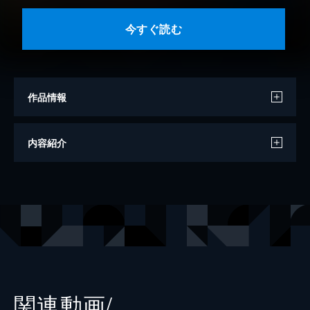
今すぐ読む
作品情報
脚本
池田テツヒロ
内容紹介
文
百瀬しのぶ
出版社
KADOKAWA
レーベル
角川つばさ文庫
関連動画/