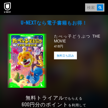
本文へスキップ
なら電⼦書籍もお得！
U-NEXT
たべっ子どうぶつ THE
MOVIE
418円
無料立ち読み
無料トライアル
でもらえる
円分のポイント
600
を利用して