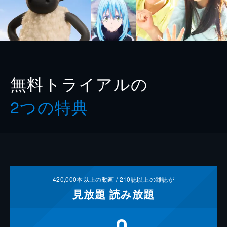
無料トライアルの
2つの特典
420,000
本以上の動画 /
210
誌以上の雑誌が
見放題
読み放題