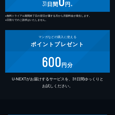
0
31
日間
円
※
※無料トライアル期間終了日の翌日が属する月から月額料金が発生します。
※日割りでのご請求はいたしません。
マンガなどの
購入に使える
ポイント
プレゼント
600
円分
U-NEXTがお届けするサービスを、31日間ゆっくりと
お試しください。