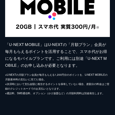
「U-NEXT MOBILE」はU-NEXTの「月額プラン」会員が
毎月もらえるポイントを活用することで、スマホ代がお得
になるモバイルプランです。ご利用には別途「U-NEXT M
OBILE」のお申し込みが必要となります。
※U-NEXTの月額プラン会員が毎月もらえる1,200円分のポイントを、U-NEXT MOBILEの
月額基本料の支払いに充てた場合。
※決済時において支払金額に相当するポイントを保有していない場合、差額分の料金はご登
録のクレジットカードでのお支払いとなります。
※通話料、SMS通信料、オプション（かけ放題など）の月額利用料は別途発生します。