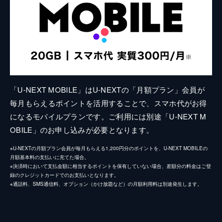
「U-NEXT MOBILE」はU-NEXTの「月額プラン」会員が
毎月もらえるポイントを活用することで、スマホ代がお得
になるモバイルプランです。ご利用には別途「U-NEXT M
OBILE」のお申し込みが必要となります。
※U-NEXTの月額プラン会員が毎月もらえる1,200円分のポイントを、U-NEXT MOBILEの
月額基本料の支払いに充てた場合。
※決済時において支払金額に相当するポイントを保有していない場合、差額分の料金はご登
録のクレジットカードでのお支払いとなります。
※通話料、SMS通信料、オプション（かけ放題など）の月額利用料は別途発生します。