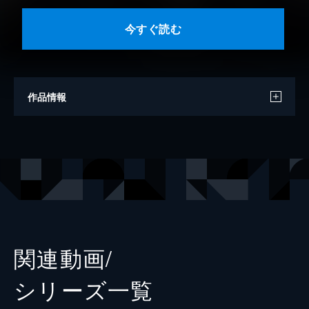
今すぐ読む
作品情報
原作
屋久ユウキ（小学館「ガガガ文庫」刊）
キャラクター原案
フライ
漫画
千田衛人
出版社
スクウェア・エニックス
掲載誌
月刊ガンガンJOKER
関連動画/
レーベル
ガンガンコミックスJOKER
シリーズ⼀覧