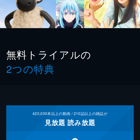
無料トライアルの
2つの特典
420,000
本以上の動画 /
210
誌以上の雑誌が
見放題
読み放題