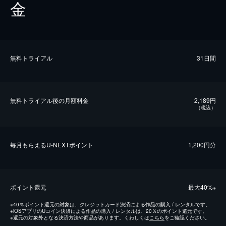
金
無料トライアル
31日間
無料トライアル後の⽉額料金
2,189円
（税込）
毎⽉もらえるU-NEXTポイント
1,200円分
ポイント還元
最⼤40%
※
※
40％ポイント還元の対象は、クレジットカード決済による作品の購入 / レンタルです。
※
iOSアプリのUコイン決済による作品の購入 / レンタルは、20％のポイント還元です。
※
還元の対象外となる決済方法や商品があります。くわしくは
こちら
をご確認ください。