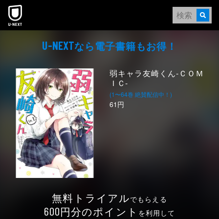
本文へスキップ
なら電⼦書籍もお得！
U-NEXT
弱キャラ友崎くん-ＣＯＭ
ＩＣ-
(1〜64巻 絶賛配信中！)
61円
無料トライアル
でもらえる
円分のポイント
600
を利用して