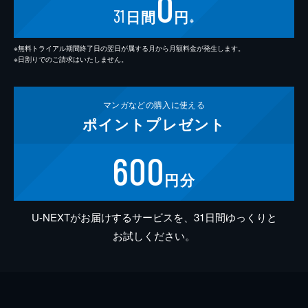
0
31
日間
円
※
※無料トライアル期間終了日の翌日が属する月から月額料金が発生します。
※日割りでのご請求はいたしません。
マンガなどの
購入に使える
ポイント
プレゼント
600
円分
U-NEXTがお届けするサービスを、31日間ゆっくりと
お試しください。