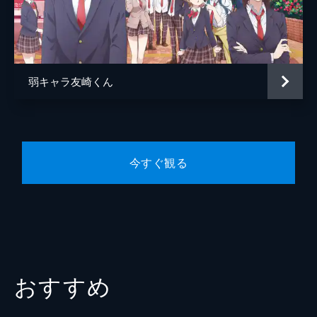
音楽
水谷広実
生活がある
花火の味方が増えれば、次第にエリカが悪、
アニメーション制作
project No.9
という空気になる。プライドの高いエリカに
とって、自分が悪者という空気は耐えがた
く、花火への嫌がらせをやめると考えた友崎
弱キャラ友崎くん
は、花火にクラスに馴染むことを提案する。
24分
Lv.5 初期装備を鍛え続けたら、だいたい
最強の剣になる
花火が大切にしている“はにわ”のストラップ
今すぐ観る
が破られていた。「もう逃げたい」と涙なが
らにこぼす花火。友崎は怒りを感じながら
も、水沢のひと言で追及を思いとどまる。だ
が、傍らで強い怒りを抱く者がいた。
24分
Lv.6 大きなイベントの裏にはそれぞれの
思惑がある
おすすめ
いつもどおりのネット対戦。いつもどおりの
「NONAME」。だが友崎は、葵の真意を測
りかねていた。友崎は葵に、エリカにしたこ