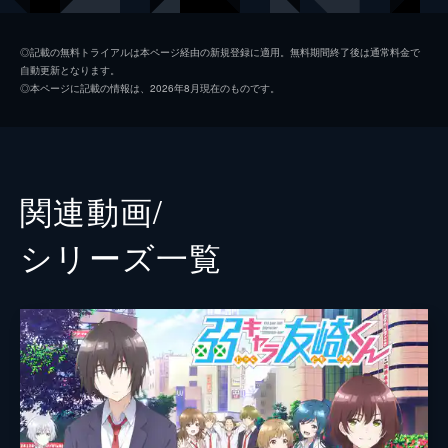
成長した友崎に、葵が出した次の課題は...。
七海みなみ
長谷川育美
24分
◎記載の無料トライアルは本ページ経由の新規登録に適用。無料期間終了後は通常料金で
自動更新となります。
Lv.2 ハッピーエンドを迎えたあとも人生
菊池風香
茅野愛衣
◎本ページに記載の情報は、2026年8月現在のものです。
は続く
夏林花火
前川涼子
友崎がエリカのやる気を引き出すために用意
した秘策、「三本の矢」。葵、優鈴、水沢の
泉優鈴
稗田寧々
協力を得て、友崎は着実に作戦を進める。そ
して球技大会当日、友崎の作戦が功を奏し、
水沢孝弘
島﨑信長
関連動画/
エリカはやる気を出して活躍する。
24分
中村修二
岡本信彦
シリーズ⼀覧
Lv.3 得意技が真逆のキャラクターがいた
竹井
水野駿太郎
方が戦闘は安定する
エリカの嫌がらせを注意したことで、新たな
監督
柳伸亮
標的になってしまった花火だったが、折れる
ことなくエリカに立ち向かい続ける。やがて
キャラクターデザイン
矢野茜
「エリカが悪いけれど、花火も周りが見えて
原作
屋久ユウキ
いない」という空気がクラスに漂い始める。
24分
キャラクター原案
フライ
Lv.4 村人たちにもきっと村人たちなりの