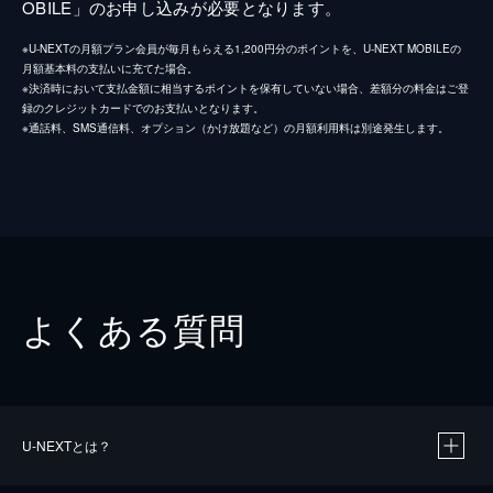
OBILE」のお申し込みが必要となります。
※U-NEXTの月額プラン会員が毎月もらえる1,200円分のポイントを、U-NEXT MOBILEの
月額基本料の支払いに充てた場合。
※決済時において支払金額に相当するポイントを保有していない場合、差額分の料金はご登
録のクレジットカードでのお支払いとなります。
※通話料、SMS通信料、オプション（かけ放題など）の月額利用料は別途発生します。
よくある質問
U-NEXTとは？