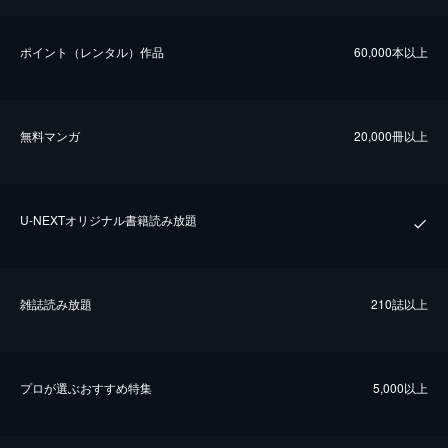
ポイント（レンタル）作品
60,000本以上
無料マンガ
20,000冊以上
U-NEXTオリジナル書籍読み放題
雑誌読み放題
210誌以上
プロが選ぶおすすめ特集
5,000以上