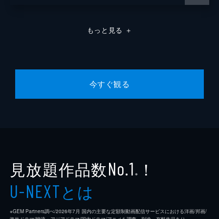
もっと見る
＋
今すぐ観る
見放題作品数
！
No.1
※
とは
U-NEXT
※GEM Partners調べ/2026年7⽉ 国内の主要な定額制動画配信サービスにおける洋画/邦画/
海外ドラマ/韓流・アジアドラマ/国内ドラマ/アニメを調査。別途、有料作品あり。