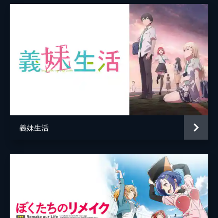
とについて尋ねる。全ては葵の計算どおりだ
った。やり過ぎだと言う友崎に葵は...。
24分
Lv.7 妖精が住む森にはだいたい大切なア
イテムが落ちている
文化祭実行委員として、文化祭の準備を進め
る友崎。特別ステージの演劇の演目について
さまざまな案が出るなか、友崎は思い切って
「オリジナル、やりたくない?」と提案。投
票の結果、演目はオリジナルに決定する。
24分
義妹生活
Lv.8 他種族の住む村は主人公だけじゃ入
れなかったりする
水沢に誘われ、友崎は女子高の文化祭へ行く
ことに。「まずはナンパだな」と女子の連絡
先をあっさりゲットする水沢の話術とコミュ
力に友崎は圧倒される。帰り道、「文也のナ
ンパも見たかった」と笑う水沢に友崎は...。
24分