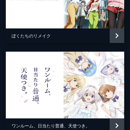
Lv.9 選択肢の前で迷い続けても物語は進
まない
「友崎のそういうところが好き」というみみ
みの言葉に戸惑う友崎。「俺なんか」と卑下
する友崎に、水沢は「いつになったらそうい
う自虐やめるんだよ」と言い、友崎は自分は
ぼくたちのリメイク
見ないふりをしていただけだと気づく。
24分
Lv.10 石板に刻まれた紋様は世界の謎と繋
がっている
演劇の準備は着々と進んでいた。配役が決ま
り、アイデアがどんどん出てきたと喜ぶ風
香。一方、友崎はみみみと漫才の打ち合わせ
へ。先日の告白が気になりぎこちない2人だ
が、自分の気持ちに向きあおうとする。
24分
ワンルーム、日当たり普通、天使つき。