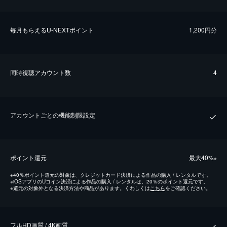
毎⽉もらえるU-NEXTポイント
1,200円分
同時視聴アカウント数
4
アカウントごとの機能制限設定
ポイント還元
最⼤40%
※
※
40％ポイント還元の対象は、クレジットカード決済による作品の購入 / レンタルです。
※
iOSアプリのUコイン決済による作品の購入 / レンタルは、20％のポイント還元です。
※
還元の対象外となる決済方法や商品があります。くわしくは
こちら
をご確認ください。
フルHD画質 / 4K画質