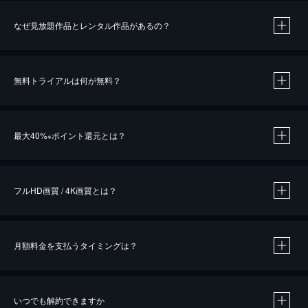
なぜ見放題作品とレンタル作品があるの？
無料トライアルは何が無料？
※
最大40%
ポイント還元とは？
※
※
作品によって必要なポイントが異なります。
フルHD画質 / 4K画質とは？
月額料金を支払うタイミングは？
※
40％ポイント還元の対象は、クレジットカード決済による作品の購入 / レンタルです。
※
iOSアプリのUコイン決済による作品の購入 / レンタルは、20％のポイント還元です。
※
還元の対象外となる決済方法や商品があります。くわしくは
こちら
をご確認ください。
いつでも解約できますか