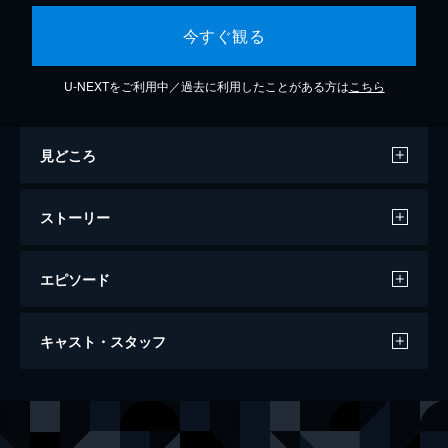
今すぐ観る
U-NEXTをご利用中／過去に利用したことがある方は
こちら
見どころ
ストーリー
エピソード
Lv.1 情報収集パートが退屈じゃないゲー
キャスト・スタッフ
ムは名作
弱キャラの友崎文也は、パーフェクトヒロイ
ン・日南葵に人生指南を受け、「葵と同じく
声の出演
友崎文也
佐藤元
らいのリア充になる」ことを目標に数々の課
題をこなしていく。そして2学期。少しずつ
日南葵
金元寿子