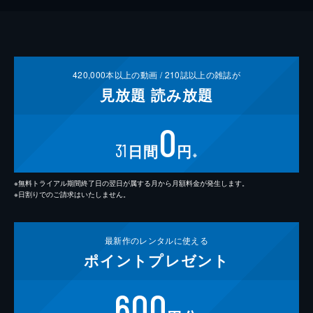
420,000
本以上の動画 /
210
誌以上の雑誌が
見放題
読み放題
0
31
日間
円
※
※無料トライアル期間終了日の翌日が属する月から月額料金が発生します。
※日割りでのご請求はいたしません。
最新作の
レンタルに使える
ポイント
プレゼント
600