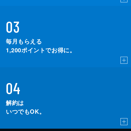
03
毎月もらえる
1,200
ポイントでお得に。
04
解約は
いつでもOK。