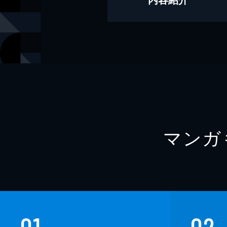
その他
つじかりん
出版社
講談社
レーベル
ＦＲＩＤＡ
マンガ
01
02