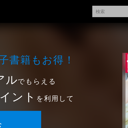
⼦書籍もお得！
アル
でもらえる
イント
を利用して
む