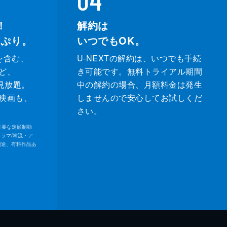
！
解約は
っぷり。
いつでもOK。
を含む、
U-NEXTの解約は、いつでも手続
ど、
き可能です。無料トライアル期間
が見放題。
中の解約の場合、月額料金は発生
映画も、
しませんので安心してお試しくだ
さい。
内の主要な定額制動
ドラマ/韓流・ア
別途、有料作品あ