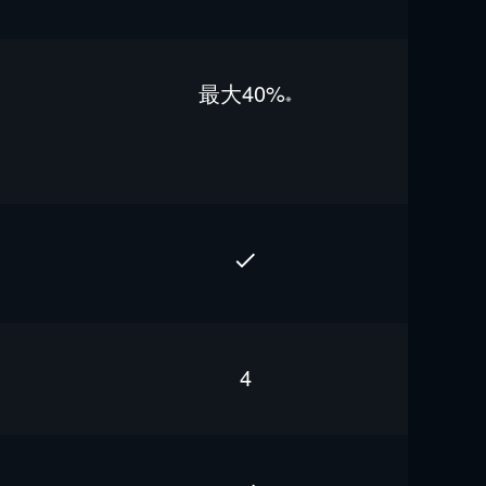
最⼤40%
※
4