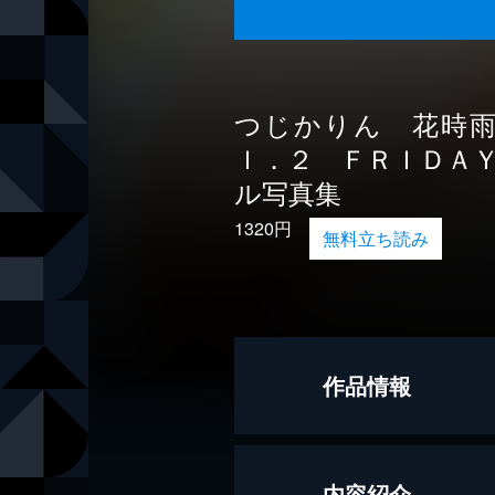
つじかりん 花時
ｌ．２ ＦＲＩＤＡ
ル写真集
1320円
無料立ち読み
作品情報
撮影
小池大介
内容紹介