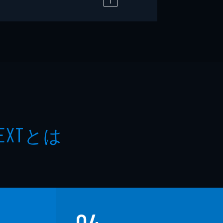
とは
EXT
04