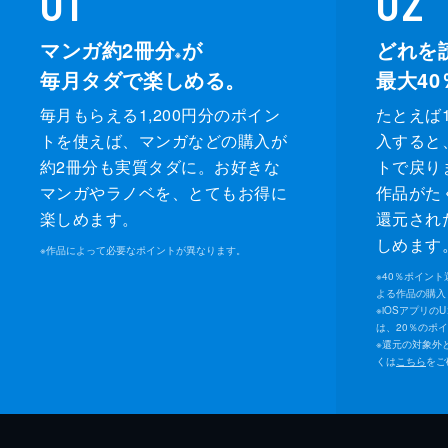
マンガ約2冊分
が
どれを
※
毎月タダで楽しめる。
最大40
毎月もらえる1,200円分のポイン
たとえば1
トを使えば、マンガなどの購入が
入すると
約2冊分も実質タダに。お好きな
トで戻り
マンガやラノベを、とてもお得に
作品がた
楽しめます。
還元され
しめます
※
作品によって必要なポイントが異なります。
※
40％ポイン
よる作品の購入 
※
iOSアプリの
は、20％のポ
※
還元の対象外
くは
こちら
をご