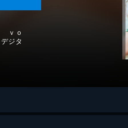
雨 ｖｏ
Ｙデジタ