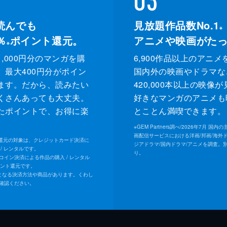
読んでも
見放題作品数No.1
※
％
ポイント還元。
アニメや映画がた
※
,000円分のマンガを購
6,900作品以上のアニメ
、最大400円分がポイン
国内外の映画やドラマな
ます。だから、読みたい
420,000本以上の映像
くさんあっても大丈夫。
好きなマンガのアニメも
たポイントで、お得に楽
とことん満喫できます。
。
※
GEM Partners調べ/2026年7⽉ 国
画配信サービスにおける洋画/邦画/海外
ト還元の対象は、クレジットカード決済に
ジアドラマ/国内ドラマ/アニメを調査。
/ レンタルです。
り。
Uコイン決済による作品の購入 / レンタル
イント還元です。
となる決済方法や商品があります。くわし
確認ください。