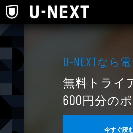
本文へスキップ
なら電
U-NEXT
無料トライ
円分のポ
600
今すぐ読