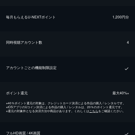
毎⽉もらえるU-NEXTポイント
1,200円分
同時視聴アカウント数
4
アカウントごとの機能制限設定
ポイント還元
最⼤40%
※
※
40％ポイント還元の対象は、クレジットカード決済による作品の購入 / レンタルです。
※
iOSアプリのUコイン決済による作品の購入 / レンタルは、20％のポイント還元です。
※
還元の対象外となる決済方法や商品があります。くわしくは
こちら
をご確認ください。
フルHD画質 / 4K画質