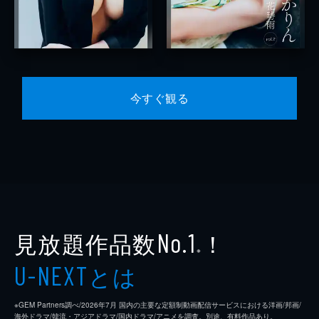
今すぐ観る
見放題作品数
！
No.1
※
とは
U-NEXT
※GEM Partners調べ/2026年7⽉ 国内の主要な定額制動画配信サービスにおける洋画/邦画/
海外ドラマ/韓流・アジアドラマ/国内ドラマ/アニメを調査。別途、有料作品あり。