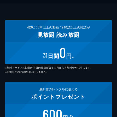
420,000
本以上の動画 /
210
誌以上の雑誌が
見放題
読み放題
0
31
日間
円
※
※無料トライアル期間終了日の翌日が属する月から月額料金が発生します。
※日割りでのご請求はいたしません。
最新作の
レンタルに使える
ポイント
プレゼント
600