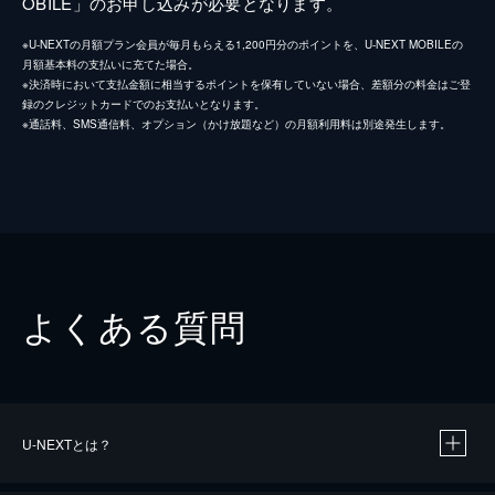
OBILE」のお申し込みが必要となります。
※U-NEXTの月額プラン会員が毎月もらえる1,200円分のポイントを、U-NEXT MOBILEの
月額基本料の支払いに充てた場合。
※決済時において支払金額に相当するポイントを保有していない場合、差額分の料金はご登
録のクレジットカードでのお支払いとなります。
※通話料、SMS通信料、オプション（かけ放題など）の月額利用料は別途発生します。
よくある質問
U-NEXTとは？