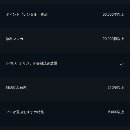
ポイント（レンタル）作品
60,000本以上
無料マンガ
20,000冊以上
U-NEXTオリジナル書籍読み放題
雑誌読み放題
210誌以上
プロが選ぶおすすめ特集
5,000以上