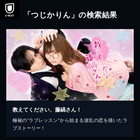
本文へスキップ
「つじかりん」の検索結果
教えてください、藤縞さん！
極秘の“ラブレッスン”から始まる波乱の恋を描いたラ
ブストーリー！