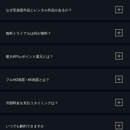
なぜ見放題作品とレンタル作品があるの？
無料トライアルは何が無料？
※
最大40%
ポイント還元とは？
※
※
作品によって必要なポイントが異なります。
フルHD画質 / 4K画質とは？
月額料金を支払うタイミングは？
※
40％ポイント還元の対象は、クレジットカード決済による作品の購入 / レンタルです。
※
iOSアプリのUコイン決済による作品の購入 / レンタルは、20％のポイント還元です。
※
還元の対象外となる決済方法や商品があります。くわしくは
こちら
をご確認ください。
いつでも解約できますか