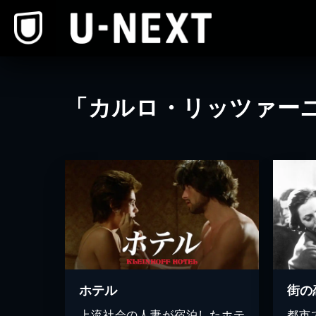
本文へスキップ
「カルロ・リッツァー
ホテル
街の
上流社会の人妻が宿泊したホテ
都市