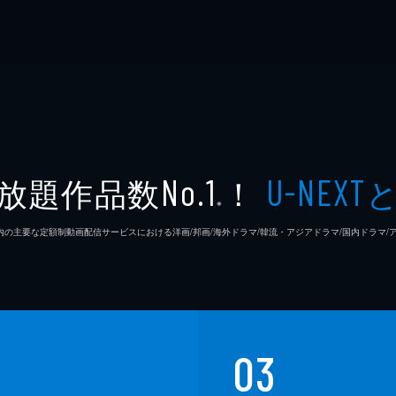
放題作品数
！
No.1
U-NEXT
※
26年7⽉ 国内の主要な定額制動画配信サービスにおける洋画/邦画/海外ドラマ/韓流・アジアドラマ/国内ドラ
03