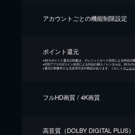
アカウントごとの機能制限設定
ポイント還元
※
40％ポイント還元の対象は、クレジットカード決済による作品の購入
※
iOSアプリのUコイン決済による作品の購入 / レンタルは、20％
※
還元の対象外となる決済方法や商品があります。くわしくは
こちら
フルHD画質 / 4K画質
⾼⾳質（DOLBY DIGITAL PLUS）