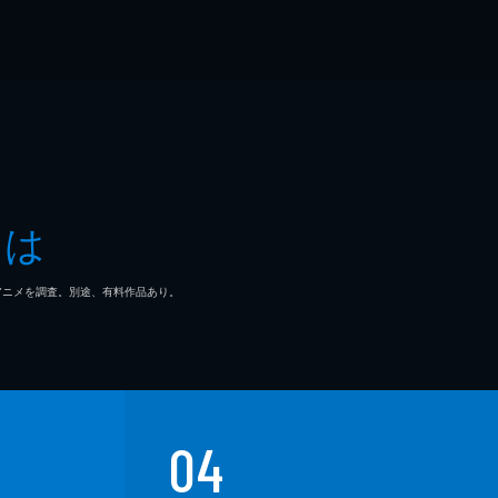
とは
マ/アニメを調査。別途、有料作品あり。
04