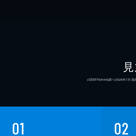
見
※GEM Partners調べ/20
01
02