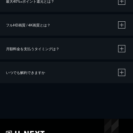
最大40%
ポイント還元とは？
※
※
作品によって必要なポイントが異なります。
フルHD画質 / 4K画質とは？
月額料金を支払うタイミングは？
※
40％ポイント還元の対象は、クレジットカード決済による作品の購入 / レンタルです。
※
iOSアプリのUコイン決済による作品の購入 / レンタルは、20％のポイント還元です。
※
還元の対象外となる決済方法や商品があります。くわしくは
こちら
をご確認ください。
いつでも解約できますか
こちら