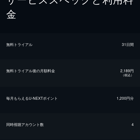
金
無料トライアル
31日間
無料トライアル後の⽉額料金
2,189円
（税込）
毎⽉もらえるU-NEXTポイント
1,200円分
同時視聴アカウント数
4