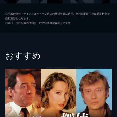
監督
フェデリコ・フェリーニ
◎記載の無料トライアルは本ページ経由の新規登録に適用。無料期間終了後は通常料金で
自動更新となります。
ミケランジェロ・アントニオーニ
◎本ページに記載の情報は、2026年8月現在のものです。
カルロ・リッツァーニ
ディノ・リージ
フランチェスコ・マゼッリ
おすすめ
チェザーレ・ザヴァッティーニ
アルベルト・ラトゥアーダ
音楽
マリオ・ナシンベーネ
製作
チェザーレ・ザヴァッティーニ