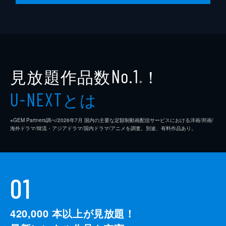
見放題作品数
！
No.1
※
とは
U-NEXT
※GEM Partners調べ/2026年7⽉ 国内の主要な定額制動画配信サービスにおける洋画/邦画/
海外ドラマ/韓流・アジアドラマ/国内ドラマ/アニメを調査。別途、有料作品あり。
01
420,000
本以上が見放題！