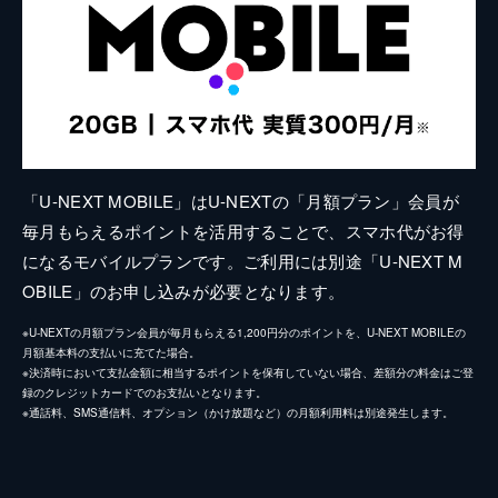
「U-NEXT MOBILE」はU-NEXTの「月額プラン」会員が
毎月もらえるポイントを活用することで、スマホ代がお得
になるモバイルプランです。ご利用には別途「U-NEXT M
OBILE」のお申し込みが必要となります。
※U-NEXTの月額プラン会員が毎月もらえる1,200円分のポイントを、U-NEXT MOBILEの
月額基本料の支払いに充てた場合。
※決済時において支払金額に相当するポイントを保有していない場合、差額分の料金はご登
録のクレジットカードでのお支払いとなります。
※通話料、SMS通信料、オプション（かけ放題など）の月額利用料は別途発生します。