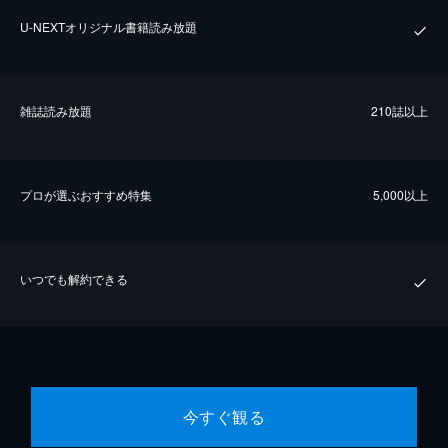
U-NEXTオリジナル書籍読み放題
雑誌読み放題
210誌以上
プロが選ぶおすすめ特集
5,000以上
いつでも解約できる
今すぐ観る