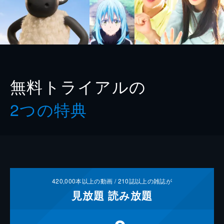
無料トライアルの
2つの特典
420,000
本以上の動画 /
210
誌以上の雑誌が
見放題
読み放題