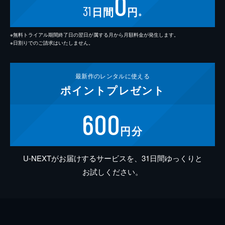
0
31
日間
円
※
※無料トライアル期間終了日の翌日が属する月から月額料金が発生します。
※日割りでのご請求はいたしません。
最新作の
レンタルに使える
ポイント
プレゼント
600
円分
U-NEXTがお届けするサービスを、31日間ゆっくりと
お試しください。