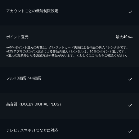
アカウントごとの機能制限設定
ポイント還元
最⼤40%
※
※
40％ポイント還元の対象は、クレジットカード決済による作品の購入 / レンタルです。
※
iOSアプリのUコイン決済による作品の購入 / レンタルは、20％のポイント還元です。
※
還元の対象外となる決済方法や商品があります。くわしくは
こちら
をご確認ください。
フルHD画質 / 4K画質
⾼⾳質（DOLBY DIGITAL PLUS）
テレビ / スマホ / PCなどに対応