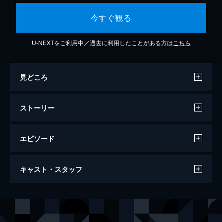
今すぐ観る
U-NEXTをご利用中／過去に利用したことがある方は
こちら
見どころ
ストーリー
エピソード
街の恋
キャスト・スタッフ
109分
出演
アントニオ・チファリエッロ
リヴィア・ヴェントリーニ