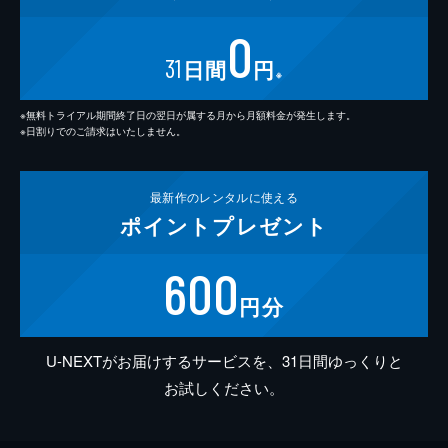
0
31
日間
円
※
※無料トライアル期間終了日の翌日が属する月から月額料金が発生します。
※日割りでのご請求はいたしません。
最新作の
レンタルに使える
ポイント
プレゼント
600
円分
U-NEXTがお届けするサービスを、31日間ゆっくりと
お試しください。