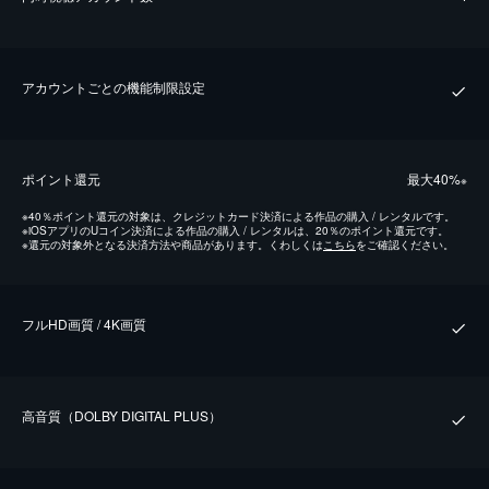
アカウントごとの機能制限設定
ポイント還元
最⼤40%
※
※
40％ポイント還元の対象は、クレジットカード決済による作品の購入 / レンタルです。
※
iOSアプリのUコイン決済による作品の購入 / レンタルは、20％のポイント還元です。
※
還元の対象外となる決済方法や商品があります。くわしくは
こちら
をご確認ください。
フルHD画質 / 4K画質
⾼⾳質（DOLBY DIGITAL PLUS）