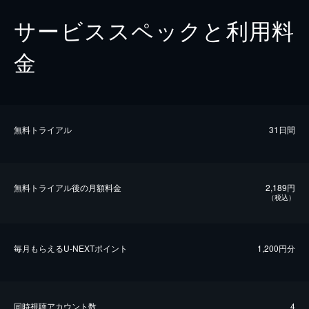
サービススペックと利用料
金
無料トライアル
31日間
無料トライアル後の⽉額料金
2,189円
（税込）
毎⽉もらえるU-NEXTポイント
1,200円分
同時視聴アカウント数
4