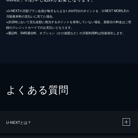
※U-NEXTの月額プラン会員が毎月もらえる1,200円分のポイントを、U-NEXT MOBILEの
月額基本料の支払いに充てた場合。
※決済時において支払金額に相当するポイントを保有していない場合、差額分の料金はご登
録のクレジットカードでのお支払いとなります。
※通話料、SMS通信料、オプション（かけ放題など）の月額利用料は別途発生します。
よくある質問
U-NEXTとは？