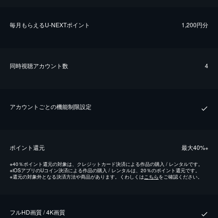
毎⽉もらえるU-NEXTポイント
1,200円分
同時視聴アカウント数
4
アカウントごとの機能制限設定
ポイント還元
最⼤40%
※
※
40％ポイント還元の対象は、クレジットカード決済による作品の購入 / レンタルです。
※
iOSアプリのUコイン決済による作品の購入 / レンタルは、20％のポイント還元です。
※
還元の対象外となる決済方法や商品があります。くわしくは
こちら
をご確認ください。
フルHD画質 / 4K画質