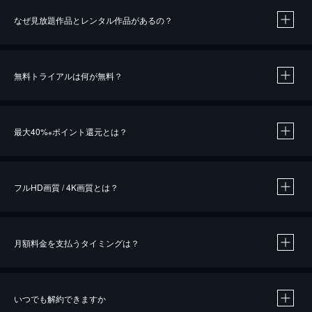
なぜ見放題作品とレンタル作品があるの？
無料トライアルは何が無料？
※
最大40%
ポイント還元とは？
※
※
作品によって必要なポイントが異なります。
フルHD画質 / 4K画質とは？
月額料金を支払うタイミングは？
※
40％ポイント還元の対象は、クレジットカード決済による作品の購入 / レンタルです。
※
iOSアプリのUコイン決済による作品の購入 / レンタルは、20％のポイント還元です。
※
還元の対象外となる決済方法や商品があります。くわしくは
こちら
をご確認ください。
いつでも解約できますか