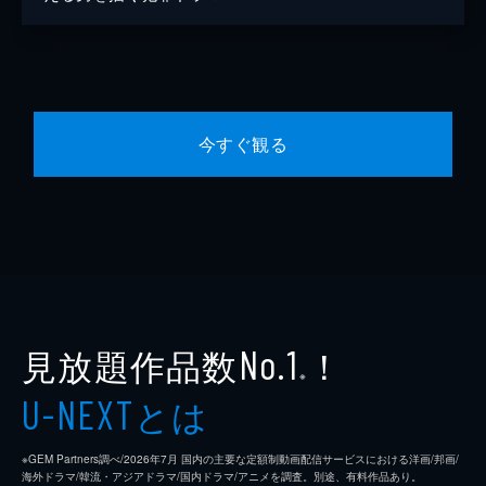
今すぐ観る
見放題作品数
！
No.1
※
とは
U-NEXT
※GEM Partners調べ/2026年7⽉ 国内の主要な定額制動画配信サービスにおける洋画/邦画/
海外ドラマ/韓流・アジアドラマ/国内ドラマ/アニメを調査。別途、有料作品あり。