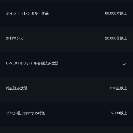
ポイント（レンタル）作品
60,000本以上
無料マンガ
20,000冊以上
U-NEXTオリジナル書籍読み放題
雑誌読み放題
210誌以上
プロが選ぶおすすめ特集
5,000以上