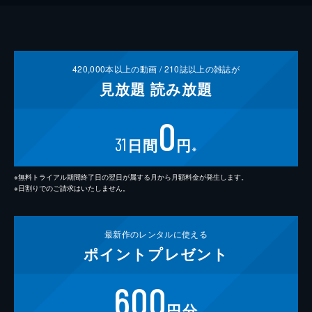
420,000
本以上の動画 /
210
誌以上の雑誌が
見放題
読み放題
0
31
日間
円
※
※無料トライアル期間終了日の翌日が属する月から月額料金が発生します。
※日割りでのご請求はいたしません。
最新作の
レンタルに使える
ポイント
プレゼント
600
円分