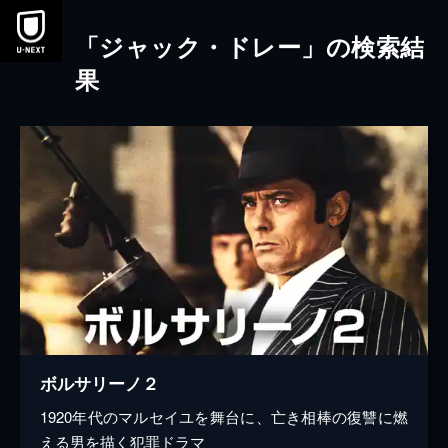
本文へスキップ
「ジャック・ドレー」の検索結
果
ボルサリーノ２
1920年代のマルセイユを舞台に、亡き相棒の復讐に燃
える男を描く犯罪ドラマ