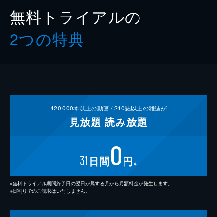
無料トライアルの
2つの特典
420,000
本以上の動画 /
210
誌以上の雑誌が
見放題
読み放題
0
31
日間
円
※
※無料トライアル期間終了日の翌日が属する月から月額料金が発生します。
※日割りでのご請求はいたしません。