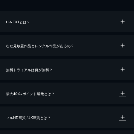
U-NEXTとは？
なぜ見放題作品とレンタル作品があるの？
無料トライアルは何が無料？
※
最大40%
ポイント還元とは？
※
※
作品によって必要なポイントが異なります。
フルHD画質 / 4K画質とは？