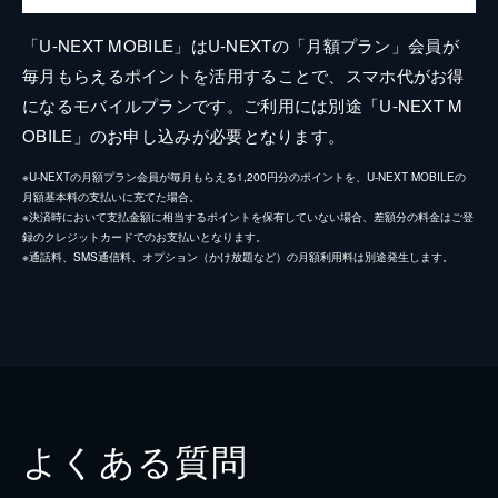
「U-NEXT MOBILE」はU-NEXTの「月額プラン」会員が
毎月もらえるポイントを活用することで、スマホ代がお得
になるモバイルプランです。ご利用には別途「U-NEXT M
OBILE」のお申し込みが必要となります。
※U-NEXTの月額プラン会員が毎月もらえる1,200円分のポイントを、U-NEXT MOBILEの
月額基本料の支払いに充てた場合。
※決済時において支払金額に相当するポイントを保有していない場合、差額分の料金はご登
録のクレジットカードでのお支払いとなります。
※通話料、SMS通信料、オプション（かけ放題など）の月額利用料は別途発生します。
よくある質問