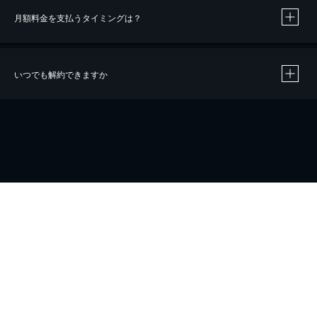
月額料金を支払うタイミングは？
※
40％ポイント還元の対象は、クレジットカード決済による作品の購入 / レンタルです。
※
iOSアプリのUコイン決済による作品の購入 / レンタルは、20％のポイント還元です。
※
還元の対象外となる決済方法や商品があります。くわしくは
こちら
をご確認ください。
いつでも解約できますか
こちら
ホーム
会社概要
プライバシー
お問い合わせ