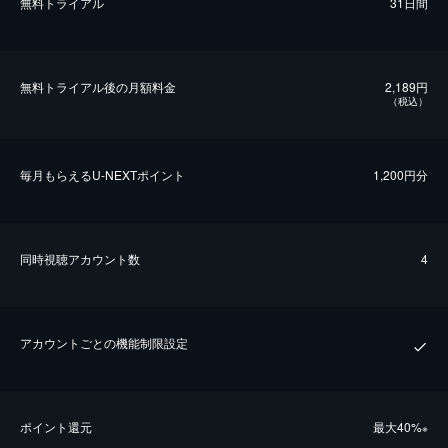
無料トライアル
31日間
無料トライアル後の⽉額料金
2,189円
（税込）
毎⽉もらえるU-NEXTポイント
1,200円分
同時視聴アカウント数
4
アカウントごとの機能制限設定
ポイント還元
最⼤40%
※