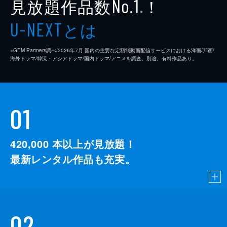
見放題作品数
！
No.1
※
とは
U-NEXT
※GEM Partners調べ/2026年7⽉ 国内の主要な定額制動画配信サービスにおける洋画/邦画/
海外ドラマ/韓流・アジアドラマ/国内ドラマ/アニメを調査。別途、有料作品あり。
01
420,000
本以上が見放題！
最新レンタル作品も充実。
02