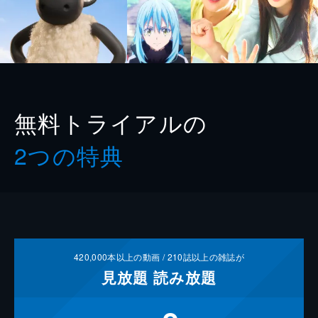
無料トライアルの
2つの特典
420,000
本以上の動画 /
210
誌以上の雑誌が
見放題
読み放題