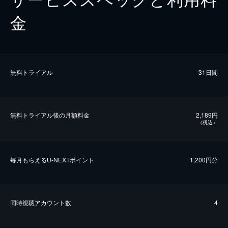
金
無料トライアル
31日間
無料トライアル後の⽉額料金
2,189円
（税込）
毎⽉もらえるU-NEXTポイント
1,200円分
同時視聴アカウント数
4