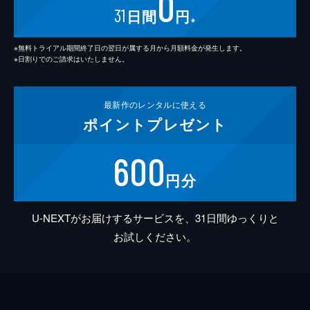
0
31
日間
円
※
※無料トライアル期間終了日の翌日が属する月から月額料金が発生します。
※日割りでのご請求はいたしません。
最新作の
レンタルに使える
ポイント
プレゼント
600
円分
U-NEXTがお届けするサービスを、31日間ゆっくりと
お試しください。