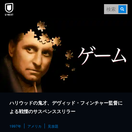
本文へスキップ
ハリウッドの鬼才、デヴィッド・フィンチャー監督に
よる戦慄のサスペンススリラー
1997年
アメリカ
見放題