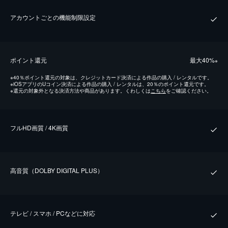
アカウントごとの機能制限設定
ポイント還元
最⼤40%
※
※
40％ポイント還元の対象は、クレジットカード決済による作品の購入 / レンタルです。
※
iOSアプリのUコイン決済による作品の購入 / レンタルは、20％のポイント還元です。
※
還元の対象外となる決済方法や商品があります。くわしくは
こちら
をご確認ください。
フルHD画質 / 4K画質
⾼⾳質（DOLBY DIGITAL PLUS）
テレビ / スマホ / PCなどに対応