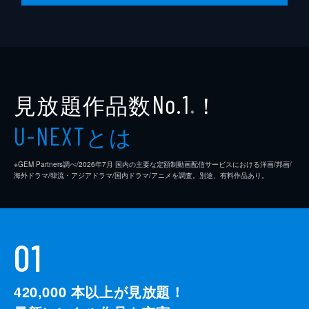
見放題作品数
！
No.1
※
とは
U-NEXT
※GEM Partners調べ/2026年7⽉ 国内の主要な定額制動画配信サービスにおける洋画/邦画/
海外ドラマ/韓流・アジアドラマ/国内ドラマ/アニメを調査。別途、有料作品あり。
01
420,000
本以上が見放題！