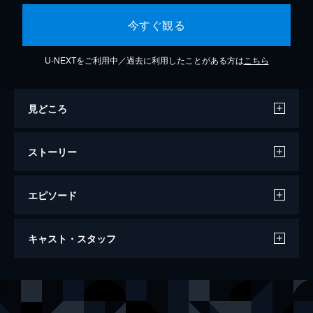
今すぐ観る
U-NEXTをご利用中／過去に利用したことがある方は
こちら
見どころ
ストーリー
エピソード
ゲーム
キャスト・スタッフ
129分
出演
ニコラス・ヴァン・オートン
マイケル・ダグラス
コンラッド・ヴァン・オートン
ショーン・ペン