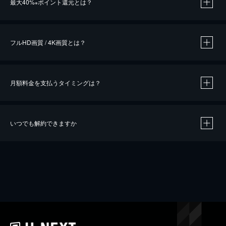
最大40%
ポイント還元とは？
※
※
作品によって必要なポイントが異なります。
フルHD画質 / 4K画質とは？
月額料金を支払うタイミングは？
※
40％ポイント還元の対象は、クレジットカード決済による作品の購入 / レンタルです。
※
iOSアプリのUコイン決済による作品の購入 / レンタルは、20％のポイント還元です。
※
還元の対象外となる決済方法や商品があります。くわしくは
こちら
をご確認ください。
いつでも解約できますか
こちら