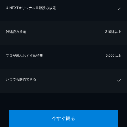
U-NEXTオリジナル書籍読み放題
雑誌読み放題
210誌以上
プロが選ぶおすすめ特集
5,000以上
いつでも解約できる
今すぐ観る