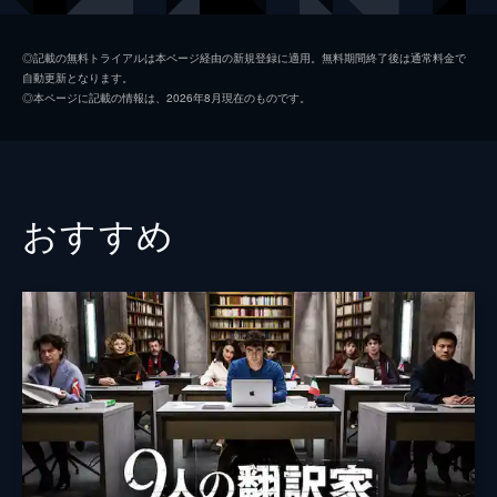
クリスティーン
デボラ・カーラ・アンガー
◎記載の無料トライアルは本ページ経由の新規登録に適用。無料期間終了後は通常料金で
自動更新となります。
ジム・ファインゴールド
ジェームズ・レブホーン
◎本ページに記載の情報は、2026年8月現在のものです。
サミュエル・サザーランド
ピーター・ドゥナット
イルサ
キャロル・ベイカー
エリザベス
アンナ・カタリーナ
おすすめ
アンソン・ベアー
アーミン・ミューラー＝スタール
マリア
エリザベス・デネヒー
監督
デヴィッド・フィンチャー
脚本
ジョン・ブランカトー
マイケル・フェリス
音楽
ハワード・ショア