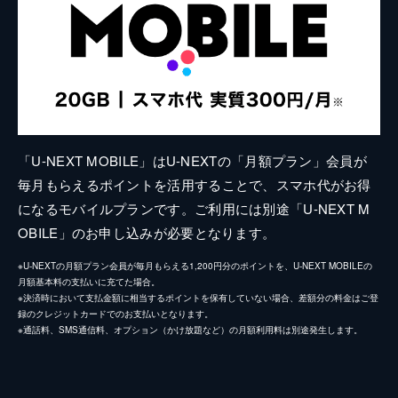
「U-NEXT MOBILE」はU-NEXTの「月額プラン」会員が
毎月もらえるポイントを活用することで、スマホ代がお得
になるモバイルプランです。ご利用には別途「U-NEXT M
OBILE」のお申し込みが必要となります。
※U-NEXTの月額プラン会員が毎月もらえる1,200円分のポイントを、U-NEXT MOBILEの
月額基本料の支払いに充てた場合。
※決済時において支払金額に相当するポイントを保有していない場合、差額分の料金はご登
録のクレジットカードでのお支払いとなります。
※通話料、SMS通信料、オプション（かけ放題など）の月額利用料は別途発生します。