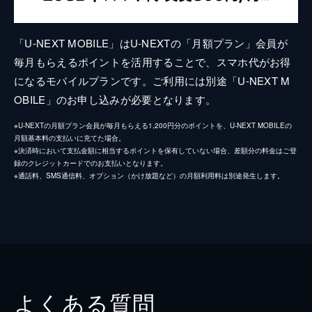
「U-NEXT MOBILE」はU-NEXTの「月額プラン」会員が
毎月もらえるポイントを活用することで、スマホ代がお得
になるモバイルプランです。ご利用には別途「U-NEXT M
OBILE」のお申し込みが必要となります。
※U-NEXTの月額プラン会員が毎月もらえる1,200円分のポイントを、U-NEXT MOBILEの
月額基本料の支払いに充てた場合。
※決済時において支払金額に相当するポイントを保有していない場合、差額分の料金はご登
録のクレジットカードでのお支払いとなります。
※通話料、SMS通信料、オプション（かけ放題など）の月額利用料は別途発生します。
よくある質問