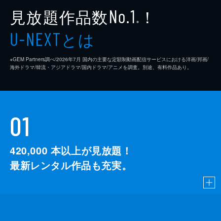
見放題作品数
！
No.1
※
とは
U-NEXT
※GEM Partners調べ/2026年7⽉ 国内の主要な定額制動画配信サービスにおける洋画/邦画/
海外ドラマ/韓流・アジアドラマ/国内ドラマ/アニメを調査。別途、有料作品あり。
01
420,000
本以上が見放題！
最新レンタル作品も充実。