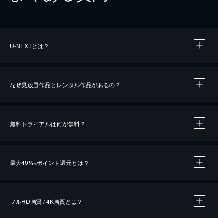
U-NEXTとは？
なぜ見放題作品とレンタル作品があるの？
無料トライアルは何が無料？
※
最大40%
ポイント還元とは？
※
※
作品によって必要なポイントが異なります。
フルHD画質 / 4K画質とは？