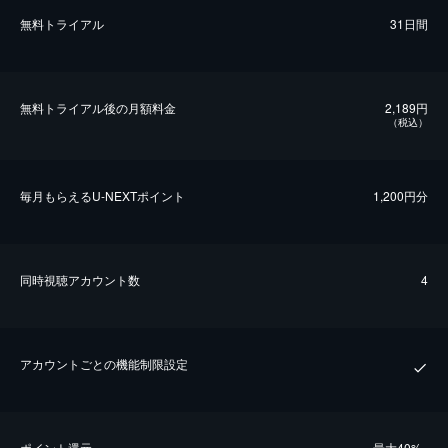
無料トライアル
31日間
無料トライアル後の⽉額料金
2,189円
（税込）
毎⽉もらえるU-NEXTポイント
1,200円分
同時視聴アカウント数
4
アカウントごとの機能制限設定
ポイント還元
最⼤40%