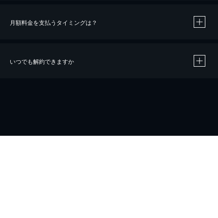
月額料金を支払うタイミングは？
※
40％ポイント還元の対象は、クレジットカード決済による作品の購入 / レンタルです。
※
iOSアプリのUコイン決済による作品の購入 / レンタルは、20％のポイント還元です。
※
還元の対象外となる決済方法や商品があります。くわしくは
こちら
をご確認ください。
いつでも解約できますか
こちら
ホーム
会社概要
プライバシー
お問い合わせ