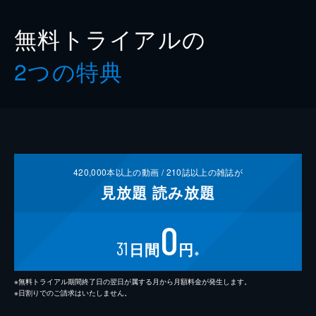
無料トライアルの
2つの特典
420,000
本以上の動画 /
210
誌以上の雑誌が
見放題
読み放題
0
31
日間
円
※
※無料トライアル期間終了日の翌日が属する月から月額料金が発生します。
※日割りでのご請求はいたしません。