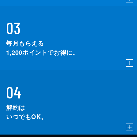
03
毎月もらえる
1,200
ポイントでお得に。
04
解約は
いつでもOK。