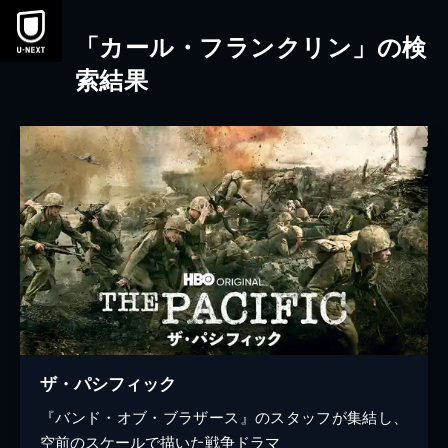
本文へスキップ
「カール・フランクリン」の検
索結果
ザ・パシフィック
『バンド・オブ・ブラザース』のスタッフが集結し、
空前のスケールで描いた戦争ドラマ