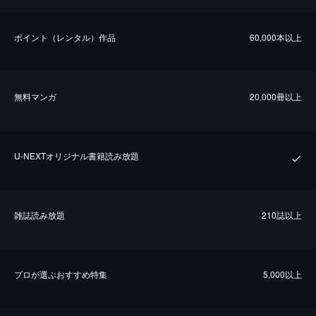
ポイント（レンタル）作品
60,000本以上
無料マンガ
20,000冊以上
U-NEXTオリジナル書籍読み放題
雑誌読み放題
210誌以上
プロが選ぶおすすめ特集
5,000以上