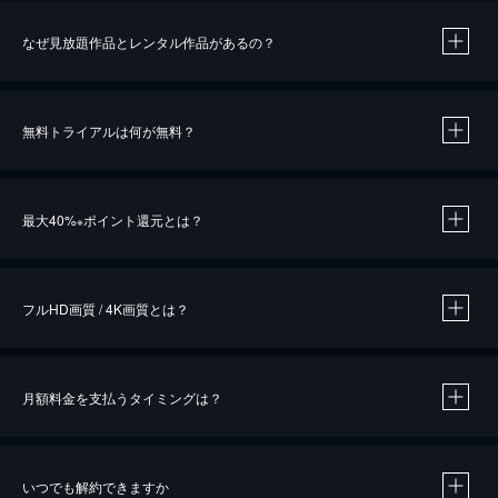
なぜ見放題作品とレンタル作品があるの？
無料トライアルは何が無料？
※
最大40%
ポイント還元とは？
※
※
作品によって必要なポイントが異なります。
フルHD画質 / 4K画質とは？
月額料金を支払うタイミングは？
※
40％ポイント還元の対象は、クレジットカード決済による作品の購入 / レンタルです。
※
iOSアプリのUコイン決済による作品の購入 / レンタルは、20％のポイント還元です。
※
還元の対象外となる決済方法や商品があります。くわしくは
こちら
をご確認ください。
いつでも解約できますか