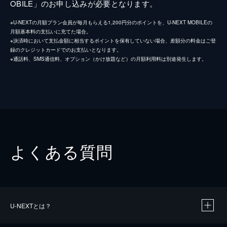
OBILE」のお申し込みが必要となります。
※U-NEXTの月額プラン会員が毎月もらえる1,200円分のポイントを、U-NEXT MOBILEの
月額基本料の支払いに充てた場合。
※決済時において支払金額に相当するポイントを保有していない場合、差額分の料金はご登
録のクレジットカードでのお支払いとなります。
※通話料、SMS通信料、オプション（かけ放題など）の月額利用料は別途発生します。
よくある質問
U-NEXTとは？