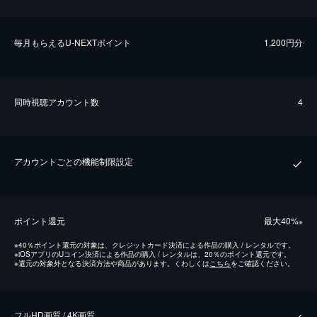
毎⽉もらえるU-NEXTポイント
1,200円分
同時視聴アカウント数
4
アカウントごとの機能制限設定
ポイント還元
最⼤40%
※
※
40％ポイント還元の対象は、クレジットカード決済による作品の購入 / レンタルです。
※
iOSアプリのUコイン決済による作品の購入 / レンタルは、20％のポイント還元です。
※
還元の対象外となる決済方法や商品があります。くわしくは
こちら
をご確認ください。
フルHD画質 / 4K画質