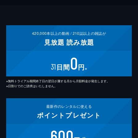
420,000
本以上の動画 /
210
誌以上の雑誌が
見放題
読み放題
0
31
日間
円
※
※無料トライアル期間終了日の翌日が属する月から月額料金が発生します。
※日割りでのご請求はいたしません。
最新作の
レンタルに使える
ポイント
プレゼント
600