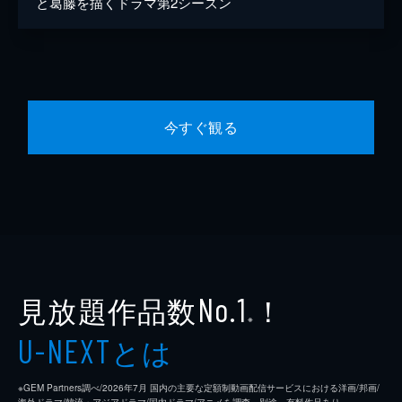
と葛藤を描くドラマ第2シーズン
今すぐ観る
見放題作品数
！
No.1
※
とは
U-NEXT
※GEM Partners調べ/2026年7⽉ 国内の主要な定額制動画配信サービスにおける洋画/邦画/