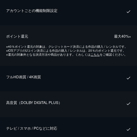
アカウントごとの機能制限設定
ポイント還元
最⼤40%
※
※
40％ポイント還元の対象は、クレジットカード決済による作品の購入 / レンタルです。
※
iOSアプリのUコイン決済による作品の購入 / レンタルは、20％のポイント還元です。
※
還元の対象外となる決済方法や商品があります。くわしくは
こちら
をご確認ください。
フルHD画質 / 4K画質
⾼⾳質（DOLBY DIGITAL PLUS）
テレビ / スマホ / PCなどに対応