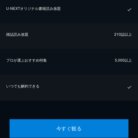
U-NEXTオリジナル書籍読み放題
雑誌読み放題
210誌以上
プロが選ぶおすすめ特集
5,000以上
いつでも解約できる
今すぐ観る