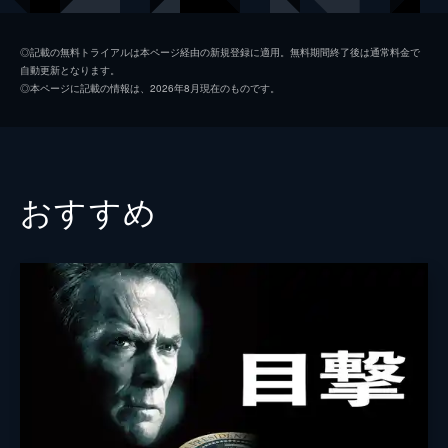
トム・キュービック／ロナルド・チャップマン
ジェームズ・カヴィーゼル
◎記載の無料トライアルは本ページ経由の新規登録に適用。無料期間終了後は通常料金で
自動更新となります。
アダム・スコット
◎本ページに記載の情報は、2026年8月現在のものです。
アマンダ・ピート
マイケル・ガストン
トム・バウアー
おすすめ
ジェシー・ビートン
ジョン・ビリングスレイ
ジュード・チコレッラ
マイケル・シャノン
デンドリー・テイラー
監督
カール・フランクリン