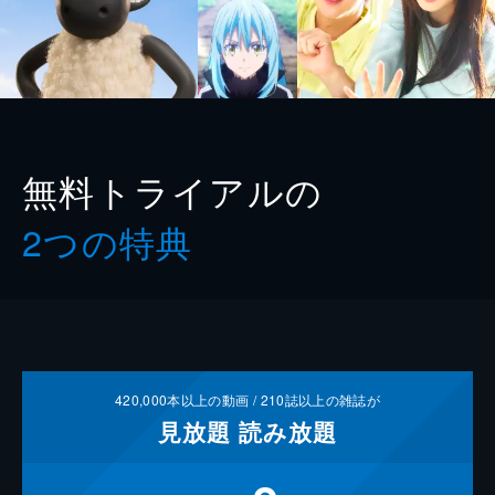
無料トライアルの
2つの特典
420,000
本以上の動画 /
210
誌以上の雑誌が
見放題
読み放題