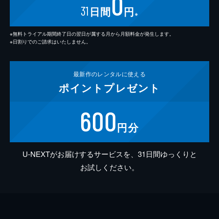
0
31
日間
円
※
※無料トライアル期間終了日の翌日が属する月から月額料金が発生します。
※日割りでのご請求はいたしません。
最新作の
レンタルに使える
ポイント
プレゼント
600
円分
U-NEXTがお届けするサービスを、31日間ゆっくりと
お試しください。