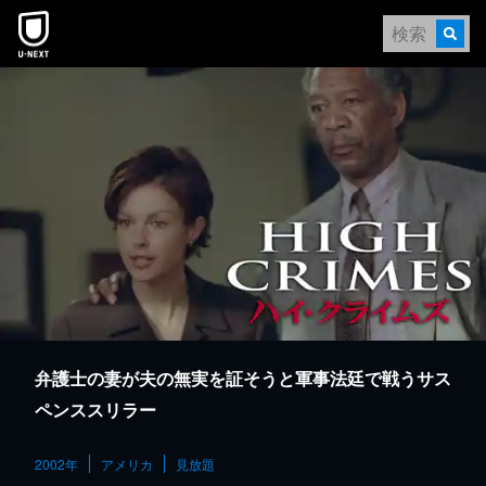
本文へスキップ
弁護士の妻が夫の無実を証そうと軍事法廷で戦うサス
ペンススリラー
2002年
アメリカ
見放題