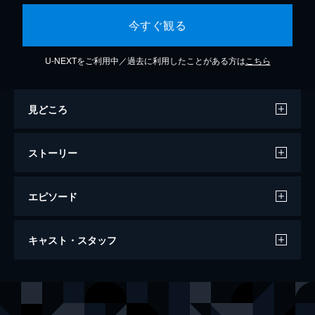
今すぐ観る
U-NEXTをご利用中／過去に利用したことがある方は
こちら
見どころ
ストーリー
エピソード
ハイ・クライムズ
キャスト・スタッフ
115分
出演
クレア・キュービック
アシュレイ・ジャッド
チャーリー・グライムス
モーガン・フリーマン