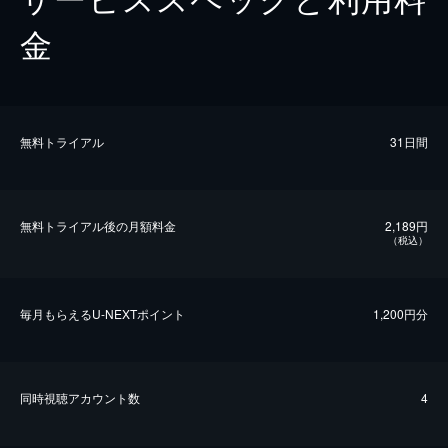
金
無料トライアル
31日間
無料トライアル後の⽉額料金
2,189円
（税込）
毎⽉もらえるU-NEXTポイント
1,200円分
同時視聴アカウント数
4