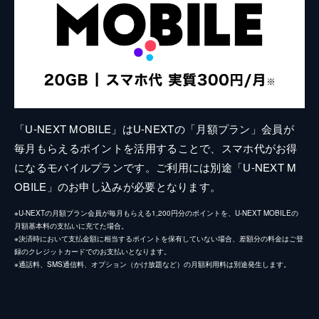
「U-NEXT MOBILE」はU-NEXTの「月額プラン」会員が
毎月もらえるポイントを活用することで、スマホ代がお得
になるモバイルプランです。ご利用には別途「U-NEXT M
OBILE」のお申し込みが必要となります。
※U-NEXTの月額プラン会員が毎月もらえる1,200円分のポイントを、U-NEXT MOBILEの
月額基本料の支払いに充てた場合。
※決済時において支払金額に相当するポイントを保有していない場合、差額分の料金はご登
録のクレジットカードでのお支払いとなります。
※通話料、SMS通信料、オプション（かけ放題など）の月額利用料は別途発生します。