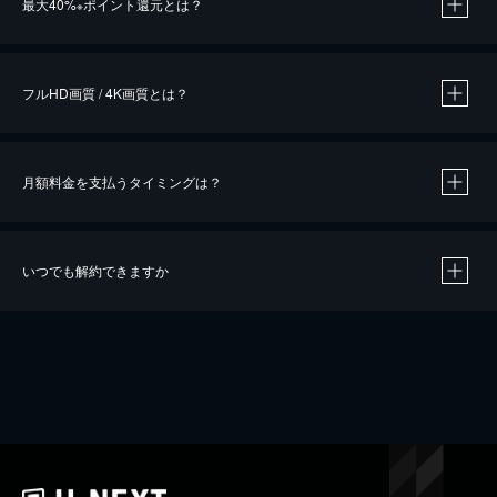
最大40%
ポイント還元とは？
※
※
作品によって必要なポイントが異なります。
フルHD画質 / 4K画質とは？
月額料金を支払うタイミングは？
※
40％ポイント還元の対象は、クレジットカード決済による作品の購入 / レンタルです。
※
iOSアプリのUコイン決済による作品の購入 / レンタルは、20％のポイント還元です。
※
還元の対象外となる決済方法や商品があります。くわしくは
こちら
をご確認ください。
いつでも解約できますか
こちら