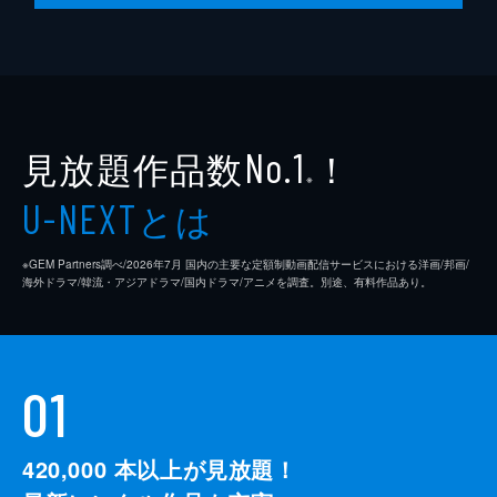
見放題作品数
！
No.1
※
とは
U-NEXT
※GEM Partners調べ/2026年7⽉ 国内の主要な定額制動画配信サービスにおける洋画/邦画/
海外ドラマ/韓流・アジアドラマ/国内ドラマ/アニメを調査。別途、有料作品あり。
01
420,000
本以上が見放題！