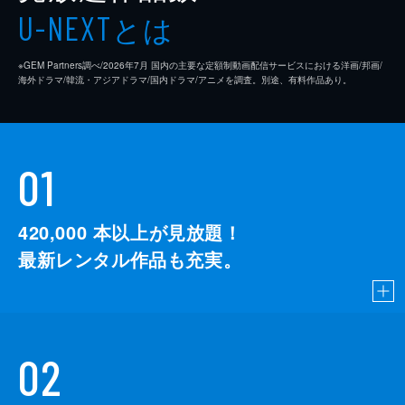
とは
U-NEXT
※GEM Partners調べ/2026年7⽉ 国内の主要な定額制動画配信サービスにおける洋画/邦画/
海外ドラマ/韓流・アジアドラマ/国内ドラマ/アニメを調査。別途、有料作品あり。
01
420,000
本以上が見放題！
最新レンタル作品も充実。
02