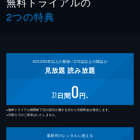
無料トライアルの
2つの特典
420,000
本以上の動画 /
210
誌以上の雑誌が
見放題
読み放題
0
31
日間
円
※
※無料トライアル期間終了日の翌日が属する月から月額料金が発生します。
※日割りでのご請求はいたしません。
最新作の
レンタルに使える