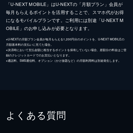
「U-NEXT MOBILE」はU-NEXTの「月額プラン」会員が
毎月もらえるポイントを活用することで、スマホ代がお得
になるモバイルプランです。ご利用には別途「U-NEXT M
OBILE」のお申し込みが必要となります。
※U-NEXTの月額プラン会員が毎月もらえる1,200円分のポイントを、U-NEXT MOBILEの
月額基本料の支払いに充てた場合。
※決済時において支払金額に相当するポイントを保有していない場合、差額分の料金はご登
録のクレジットカードでのお支払いとなります。
※通話料、SMS通信料、オプション（かけ放題など）の月額利用料は別途発生します。
よくある質問