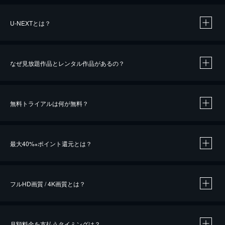
U-NEXTとは？
なぜ見放題作品とレンタル作品があるの？
無料トライアルは何が無料？
※
最大40%
ポイント還元とは？
※
※
作品によって必要なポイントが異なります。
フルHD画質 / 4K画質とは？
月額料金を支払うタイミングは？