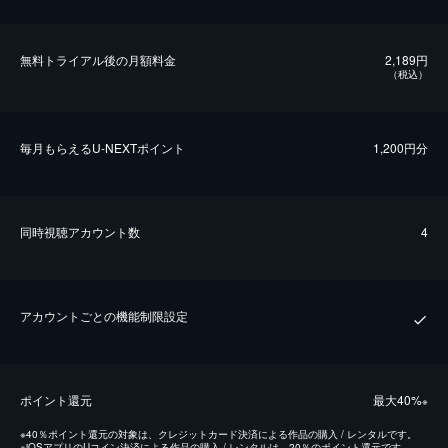
無料トライアル後の⽉額料金
2,189円
（税込）
毎⽉もらえるU-NEXTポイント
1,200円分
同時視聴アカウント数
4
アカウントごとの機能制限設定
ポイント還元
最⼤40%
※
※
40％ポイント還元の対象は、クレジットカード決済による作品の購入 / レンタルです。
※
iOSアプリのUコイン決済による作品の購入 / レンタルは、20％のポイント還元です。