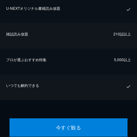
U-NEXTオリジナル書籍読み放題
雑誌読み放題
210誌以上
プロが選ぶおすすめ特集
5,000以上
いつでも解約できる
今すぐ観る