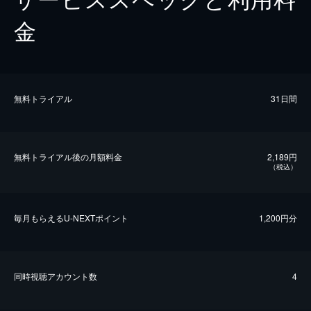
金
無料トライアル
31日間
無料トライアル後の⽉額料金
2,189円
（税込）
毎⽉もらえるU-NEXTポイント
1,200円分
同時視聴アカウント数
4