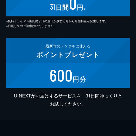
0
31
日間
円
※
※無料トライアル期間終了日の翌日が属する月から月額料金が発生します。
※日割りでのご請求はいたしません。
最新作の
レンタルに使える
ポイント
プレゼント
600
円分
U-NEXTがお届けするサービスを、31日間ゆっくりと
お試しください。