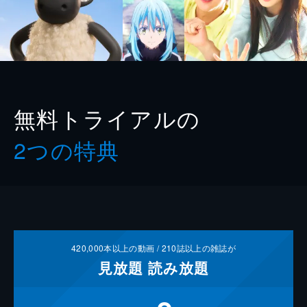
無料トライアルの
2つの特典
420,000
本以上の動画 /
210
誌以上の雑誌が
見放題
読み放題