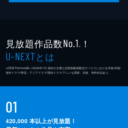
見放題作品数
！
No.1
※
とは
U-NEXT
※GEM Partners調べ/2026年7⽉ 国内の主要な定額制動画配信サービスにおける洋画/邦画/
海外ドラマ/韓流・アジアドラマ/国内ドラマ/アニメを調査。別途、有料作品あり。
01
420,000
本以上が見放題！