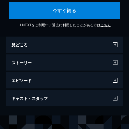
今すぐ観る
U-NEXTをご利用中／過去に利用したことがある方は
こちら
見どころ
ストーリー
エピソード
ダンケルク
キャスト・スタッフ
124分
出演
ジュリアン・マーヤ
ジャン＝ポール・ベルモンド
アレクサンドル
フランソワ・ペリエ