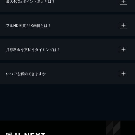
最大40%
ポイント還元とは？
※
※
作品によって必要なポイントが異なります。
フルHD画質 / 4K画質とは？
月額料金を支払うタイミングは？
※
40％ポイント還元の対象は、クレジットカード決済による作品の購入 / レンタルです。
※
iOSアプリのUコイン決済による作品の購入 / レンタルは、20％のポイント還元です。
※
還元の対象外となる決済方法や商品があります。くわしくは
こちら
をご確認ください。
いつでも解約できますか
こちら