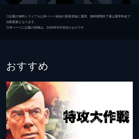
ジャンヌ
カトリーヌ・スパーク
◎記載の無料トライアルは本ページ経由の新規登録に適用。無料期間終了後は通常料金で
自動更新となります。
デリー
ピエール・モンディ
◎本ページに記載の情報は、2026年8月現在のものです。
ピノ
ジョルジュ・ジェレ
エレーヌ
マリー・デュボワ
ピアソン
ジャン＝ピエール・マリエール
おすすめ
葬儀屋
ピエール・ヴェルニエ
ヴィレル
アルベール・レミー
ロビンソン
ロナルド・ハワード
ポール
クリスチャン・バルビエ
アトキンス
ケネス・ヘイ
ジャクリーヌ
マリー＝フランス・ボワイエ