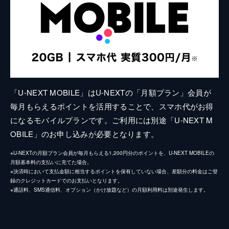
「U-NEXT MOBILE」はU-NEXTの「月額プラン」会員が
毎月もらえるポイントを活用することで、スマホ代がお得
になるモバイルプランです。ご利用には別途「U-NEXT M
OBILE」のお申し込みが必要となります。
※U-NEXTの月額プラン会員が毎月もらえる1,200円分のポイントを、U-NEXT MOBILEの
月額基本料の支払いに充てた場合。
※決済時において支払金額に相当するポイントを保有していない場合、差額分の料金はご登
録のクレジットカードでのお支払いとなります。
※通話料、SMS通信料、オプション（かけ放題など）の月額利用料は別途発生します。