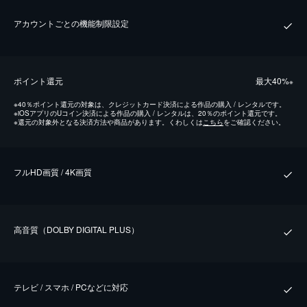
アカウントごとの機能制限設定
ポイント還元
最⼤40%
※
※
40％ポイント還元の対象は、クレジットカード決済による作品の購入 / レンタルです。
※
iOSアプリのUコイン決済による作品の購入 / レンタルは、20％のポイント還元です。
※
還元の対象外となる決済方法や商品があります。くわしくは
こちら
をご確認ください。
フルHD画質 / 4K画質
⾼⾳質（DOLBY DIGITAL PLUS）
テレビ / スマホ / PCなどに対応