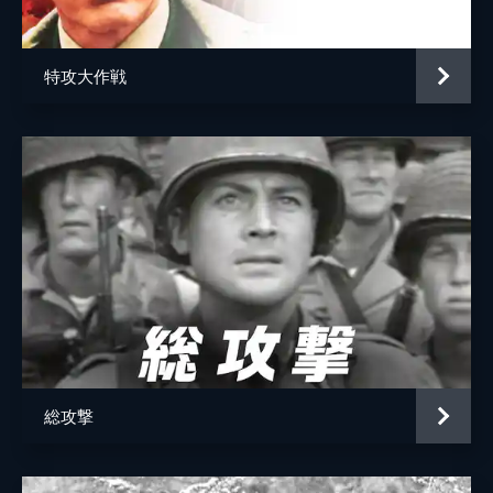
ナイジェル・ストック
ジャン＝ポール・ルシヨン
特攻大作戦
監督
アンリ・ヴェルヌイユ
脚本
フランソワ・ボワイエ
原作
ロバート・メルル
音楽
モーリス・ジャール
製作
レイモン・アキム
ロベール・アキム
総攻撃