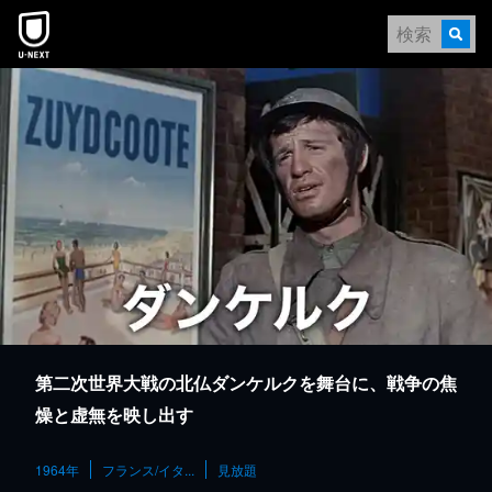
本文へスキップ
第二次世界大戦の北仏ダンケルクを舞台に、戦争の焦
燥と虚無を映し出す
1964年
フランス/イタ...
見放題