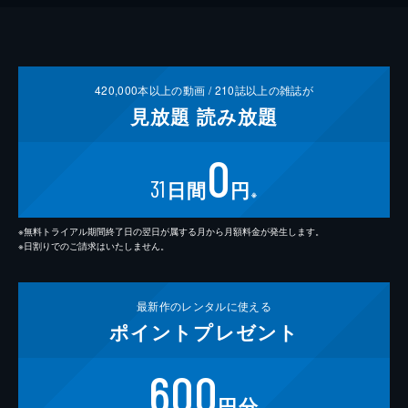
420,000
本以上の動画 /
210
誌以上の雑誌が
見放題
読み放題
0
31
日間
円
※
※無料トライアル期間終了日の翌日が属する月から月額料金が発生します。
※日割りでのご請求はいたしません。
最新作の
レンタルに使える
ポイント
プレゼント
600
円分