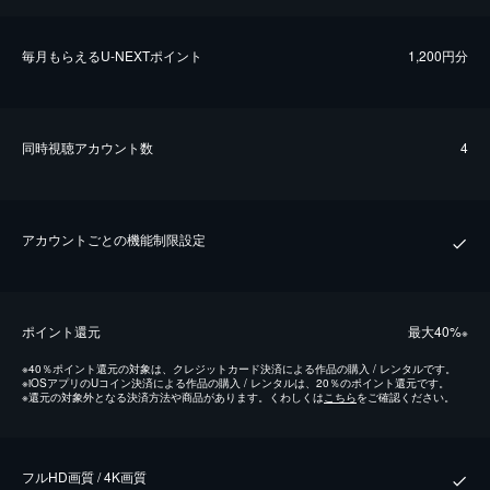
毎⽉もらえるU-NEXTポイント
1,200円分
同時視聴アカウント数
4
アカウントごとの機能制限設定
ポイント還元
最⼤40%
※
※
40％ポイント還元の対象は、クレジットカード決済による作品の購入 / レンタルです。
※
iOSアプリのUコイン決済による作品の購入 / レンタルは、20％のポイント還元です。
※
還元の対象外となる決済方法や商品があります。くわしくは
こちら
をご確認ください。
フルHD画質 / 4K画質