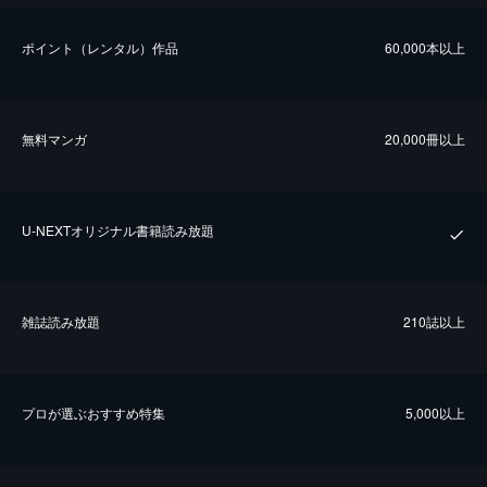
ポイント（レンタル）作品
60,000本以上
無料マンガ
20,000冊以上
U-NEXTオリジナル書籍読み放題
雑誌読み放題
210誌以上
プロが選ぶおすすめ特集
5,000以上