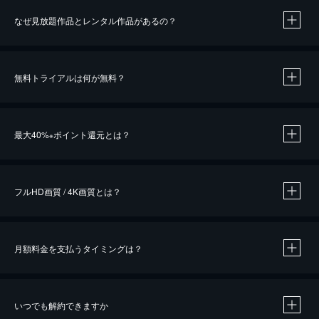
なぜ見放題作品とレンタル作品があるの？
無料トライアルは何が無料？
※
最大40%
ポイント還元とは？
※
※
作品によって必要なポイントが異なります。
フルHD画質 / 4K画質とは？
月額料金を支払うタイミングは？
※
40％ポイント還元の対象は、クレジットカード決済による作品の購入 / レンタルです。
※
iOSアプリのUコイン決済による作品の購入 / レンタルは、20％のポイント還元です。
※
還元の対象外となる決済方法や商品があります。くわしくは
こちら
をご確認ください。
いつでも解約できますか