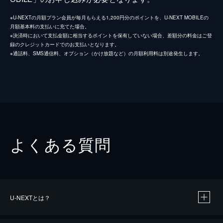
※U-NEXTの月額プラン会員が毎月もらえる1,200円分のポイントを、U-NEXT MOBILEの
月額基本料の支払いに充てた場合。
※決済時において支払金額に相当するポイントを保有していない場合、差額分の料金はご登
録のクレジットカードでのお支払いとなります。
※通話料、SMS通信料、オプション（かけ放題など）の月額利用料は別途発生します。
よくある質問
U-NEXTとは？