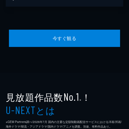
今すぐ観る
見放題作品数
！
No.1
※
とは
U-NEXT
※GEM Partners調べ/2026年7⽉ 国内の主要な定額制動画配信サービスにおける洋画/邦画/
海外ドラマ/韓流・アジアドラマ/国内ドラマ/アニメを調査。別途、有料作品あり。