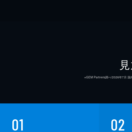
見
※GEM Partners調べ/20
01
02