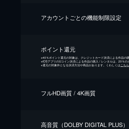
アカウントごとの機能制限設定
ポイント還元
※
40％ポイント還元の対象は、クレジットカード決済による作品の購入
※
iOSアプリのUコイン決済による作品の購入 / レンタルは、20％
※
還元の対象外となる決済方法や商品があります。くわしくは
こちら
フルHD画質 / 4K画質
⾼⾳質（DOLBY DIGITAL PLUS）