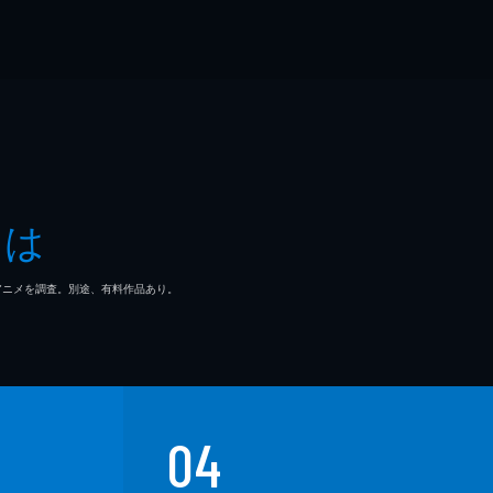
とは
マ/アニメを調査。別途、有料作品あり。
04