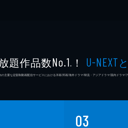
放題作品数
！
No.1
U-NEXT
※
26年7⽉ 国内の主要な定額制動画配信サービスにおける洋画/邦画/海外ドラマ/韓流・アジアドラマ/国内ドラ
03