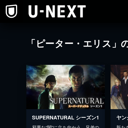
本文へスキップ
「ピーター・エリス」
SUPERNATURAL シーズン1
邪悪な“闇”に立ち向かう、兄弟の
新た