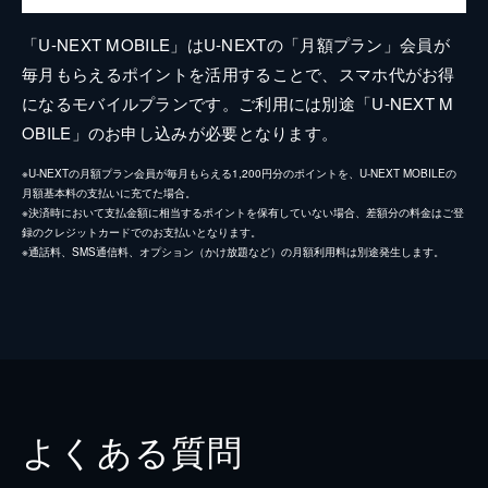
「U-NEXT MOBILE」はU-NEXTの「月額プラン」会員が
毎月もらえるポイントを活用することで、スマホ代がお得
になるモバイルプランです。ご利用には別途「U-NEXT M
OBILE」のお申し込みが必要となります。
※U-NEXTの月額プラン会員が毎月もらえる1,200円分のポイントを、U-NEXT MOBILEの
月額基本料の支払いに充てた場合。
※決済時において支払金額に相当するポイントを保有していない場合、差額分の料金はご登
録のクレジットカードでのお支払いとなります。
※通話料、SMS通信料、オプション（かけ放題など）の月額利用料は別途発生します。
よくある質問