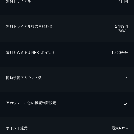
無料トライアル
31日間
無料トライアル後の⽉額料金
2,189円
（税込）
毎⽉もらえるU-NEXTポイント
1,200円分
同時視聴アカウント数
4
アカウントごとの機能制限設定
ポイント還元
最⼤40%
※