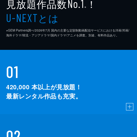
見放題作品数
！
No.1
※
とは
U-NEXT
※GEM Partners調べ/2026年7⽉ 国内の主要な定額制動画配信サービスにおける洋画/邦画/
海外ドラマ/韓流・アジアドラマ/国内ドラマ/アニメを調査。別途、有料作品あり。
01
420,000
本以上が見放題！
最新レンタル作品も充実。
02