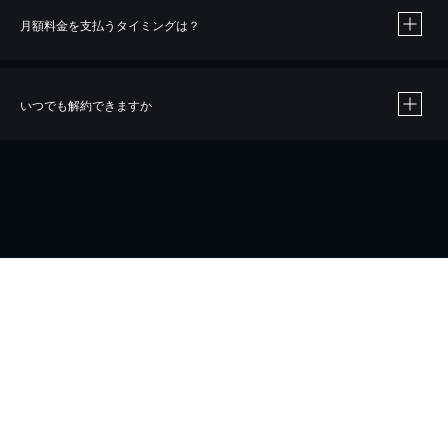
月額料金を支払うタイミングは？
※
40％ポイント還元の対象は、クレジットカード決済による作品の購入 / レンタルです。
※
iOSアプリのUコイン決済による作品の購入 / レンタルは、20％のポイント還元です。
※
還元の対象外となる決済方法や商品があります。くわしくは
こちら
をご確認ください。
いつでも解約できますか
こちら
ホーム
会社概要
プライバシー
お問い合わせ