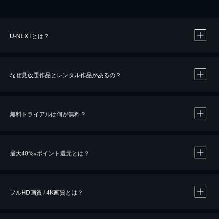
U-NEXTとは？
なぜ見放題作品とレンタル作品があるの？
無料トライアルは何が無料？
※
最大40%
ポイント還元とは？
※
※
作品によって必要なポイントが異なります。
フルHD画質 / 4K画質とは？