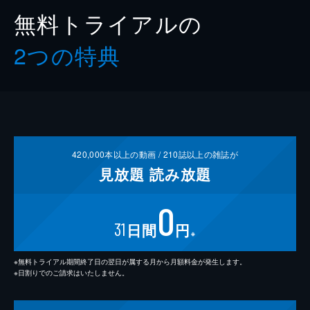
無料トライアルの
2つの特典
420,000
本以上の動画 /
210
誌以上の雑誌が
見放題
読み放題
0
31
日間
円
※
※無料トライアル期間終了日の翌日が属する月から月額料金が発生します。
※日割りでのご請求はいたしません。