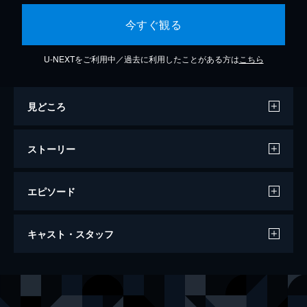
今すぐ観る
U-NEXTをご利用中／過去に利用したことがある方は
こちら
見どころ
ストーリー
エピソード
バックトレース
キャスト・スタッフ
96分
出演
シルヴェスター・スタローン
ライアン・グスマン