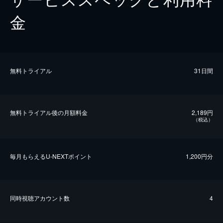
金
無料トライアル
31日間
無料トライアル後の⽉額料金
2,189円
（税込）
毎⽉もらえるU-NEXTポイント
1,200円分
同時視聴アカウント数
4