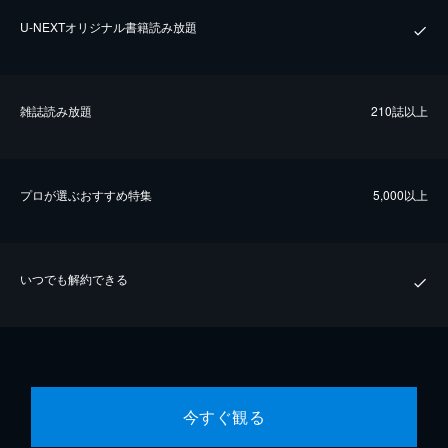
U-NEXTオリジナル書籍読み放題
雑誌読み放題
210誌以上
プロが選ぶおすすめ特集
5,000以上
いつでも解約できる
今すぐ観る