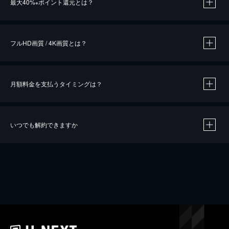
最大40%
ポイント還元とは？
※
※
作品によって必要なポイントが異なります。
フルHD画質 / 4K画質とは？
月額料金を支払うタイミングは？
※
40％ポイント還元の対象は、クレジットカード決済による作品の購入 / レンタルです。
※
iOSアプリのUコイン決済による作品の購入 / レンタルは、20％のポイント還元です。
※
還元の対象外となる決済方法や商品があります。くわしくは
こちら
をご確認ください。
いつでも解約できますか
こちら