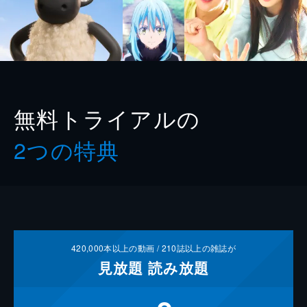
無料トライアルの
2つの特典
420,000
本以上の動画 /
210
誌以上の雑誌が
見放題
読み放題