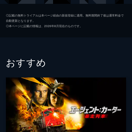
メドウ・ウィリアムズ
◎記載の無料トライアルは本ページ経由の新規登録に適用。無料期間終了後は通常料金で
自動更新となります。
マシュー・モディーン
◎本ページに記載の情報は、2026年8月現在のものです。
コリン・エッグレスフィールド
リディア・ハル
タイラー・ジョン・オルソン
おすすめ
スウェン・テメル
クリストファー・マクドナルド
監督
ブライアン・Ａ・ミラー
脚本
マイク・メイプルズ
音楽
ティム・ジョーンズ
製作
ランドール・エメット