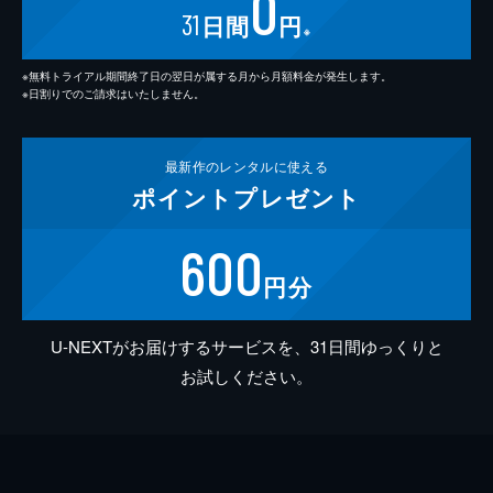
0
31
日間
円
※
※無料トライアル期間終了日の翌日が属する月から月額料金が発生します。
※日割りでのご請求はいたしません。
最新作の
レンタルに使える
ポイント
プレゼント
600
円分
U-NEXTがお届けするサービスを、31日間ゆっくりと
お試しください。