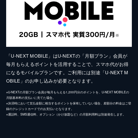
「U-NEXT MOBILE」はU-NEXTの「月額プラン」会員が
毎月もらえるポイントを活用することで、スマホ代がお得
になるモバイルプランです。ご利用には別途「U-NEXT M
OBILE」のお申し込みが必要となります。
※U-NEXTの月額プラン会員が毎月もらえる1,200円分のポイントを、U-NEXT MOBILEの
月額基本料の支払いに充てた場合。
※決済時において支払金額に相当するポイントを保有していない場合、差額分の料金はご登
録のクレジットカードでのお支払いとなります。
※通話料、SMS通信料、オプション（かけ放題など）の月額利用料は別途発生します。