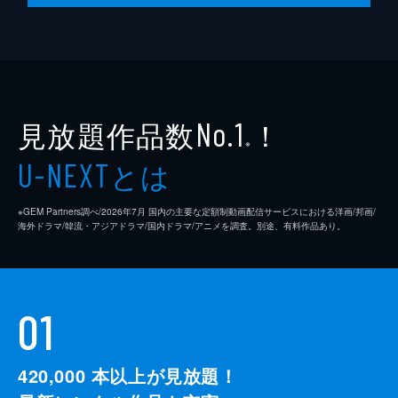
見放題作品数
！
No.1
※
とは
U-NEXT
※GEM Partners調べ/2026年7⽉ 国内の主要な定額制動画配信サービスにおける洋画/邦画/
海外ドラマ/韓流・アジアドラマ/国内ドラマ/アニメを調査。別途、有料作品あり。
01
420,000
本以上が見放題！