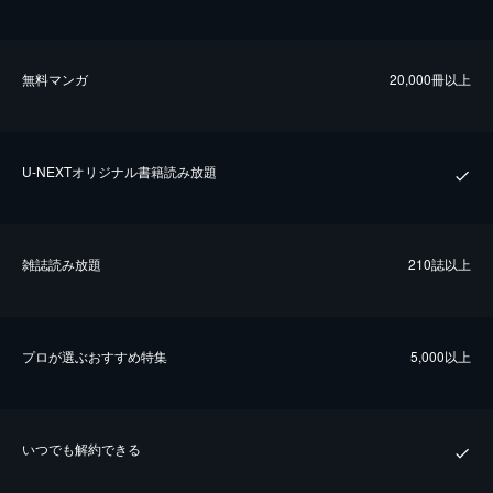
無料マンガ
20,000冊以上
U-NEXTオリジナル書籍読み放題
雑誌読み放題
210誌以上
プロが選ぶおすすめ特集
5,000以上
いつでも解約できる