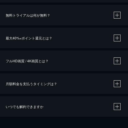
無料トライアルは何が無料？
※
最大40%
ポイント還元とは？
※
※
作品によって必要なポイントが異なります。
フルHD画質 / 4K画質とは？
月額料金を支払うタイミングは？
※
40％ポイント還元の対象は、クレジットカード決済による作品の購入 / レンタルです。
※
iOSアプリのUコイン決済による作品の購入 / レンタルは、20％のポイント還元です。
※
還元の対象外となる決済方法や商品があります。くわしくは
こちら
をご確認ください。
いつでも解約できますか