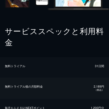
サービススペックと利用料
金
無料トライアル
31日間
無料トライアル後の⽉額料金
2,189円
（税込）
毎⽉もらえるU-NEXTポイント
1,200円分