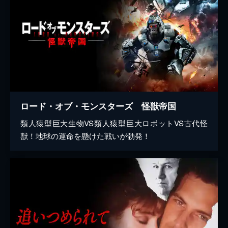
ロード・オブ・モンスターズ 怪獣帝国
類人猿型巨大生物VS類人猿型巨大ロボットVS古代怪
獣！地球の運命を懸けた戦いが勃発！