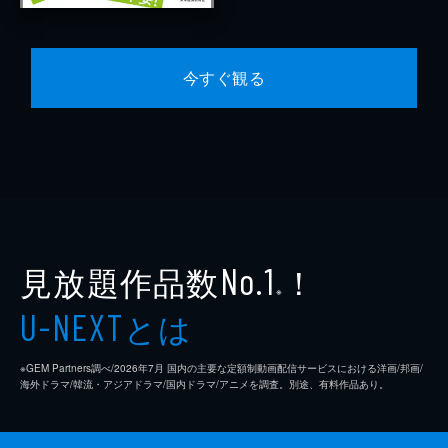
今すぐ観る
見放題作品数
！
No.1
※
とは
U-NEXT
※GEM Partners調べ/2026年7⽉ 国内の主要な定額制動画配信サービスにおける洋画/邦画/
海外ドラマ/韓流・アジアドラマ/国内ドラマ/アニメを調査。別途、有料作品あり。