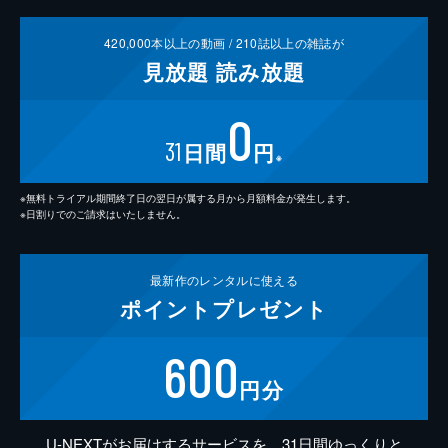
420,000
本以上の動画 /
210
誌以上の雑誌が
見放題
読み放題
0
31
日間
円
※
※無料トライアル期間終了日の翌日が属する月から月額料金が発生します。
※日割りでのご請求はいたしません。
最新作の
レンタルに使える
ポイント
プレゼント
600
円分
U-NEXTがお届けするサービスを、31日間ゆっくりと