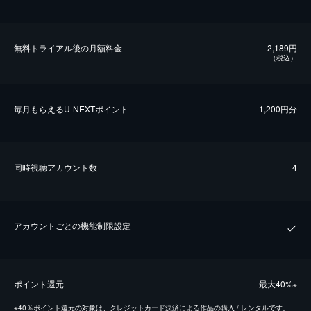
無料トライアル後の⽉額料金
2,189円
（税込）
毎⽉もらえるU-NEXTポイント
1,200円分
同時視聴アカウント数
4
アカウントごとの機能制限設定
ポイント還元
最⼤40%
※
※
40％ポイント還元の対象は、クレジットカード決済による作品の購入 / レンタルです。