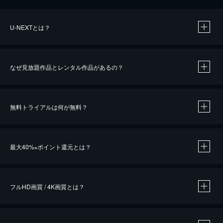
U-NEXTとは？
なぜ見放題作品とレンタル作品があるの？
無料トライアルは何が無料？
※
最大40%
ポイント還元とは？
※
※
作品によって必要なポイントが異なります。
フルHD画質 / 4K画質とは？