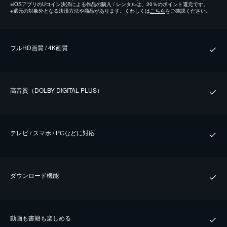
※
iOSアプリのUコイン決済による作品の購入 / レンタルは、20％のポイント還元です。
※
還元の対象外となる決済方法や商品があります。くわしくは
こちら
をご確認ください。
フルHD画質 / 4K画質
⾼⾳質（DOLBY DIGITAL PLUS）
テレビ / スマホ / PCなどに対応
ダウンロード機能
動画も書籍も楽しめる