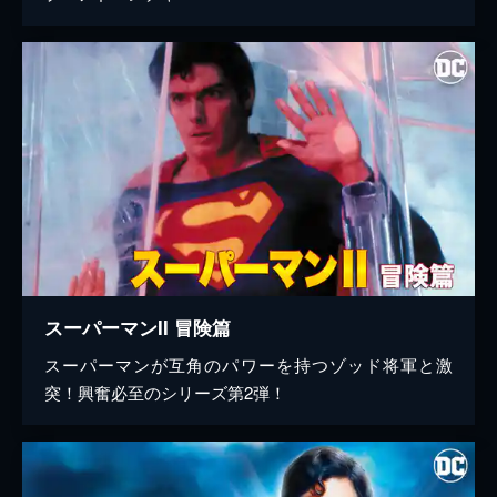
スーパーマンII 冒険篇
スーパーマンが互角のパワーを持つゾッド将軍と激
突！興奮必至のシリーズ第2弾！