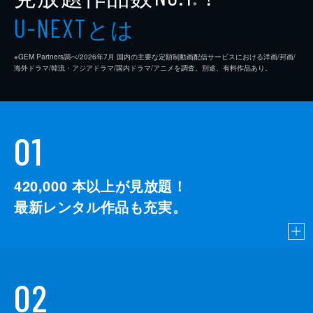
※
とは
U-NEXT
※GEM Partners調べ/2026年7⽉ 国内の主要な定額制動画配信サービスにおける洋画/邦画/
海外ドラマ/韓流・アジアドラマ/国内ドラマ/アニメを調査。別途、有料作品あり。
01
420,000
本以上が見放題！
最新レンタル作品も充実。
02