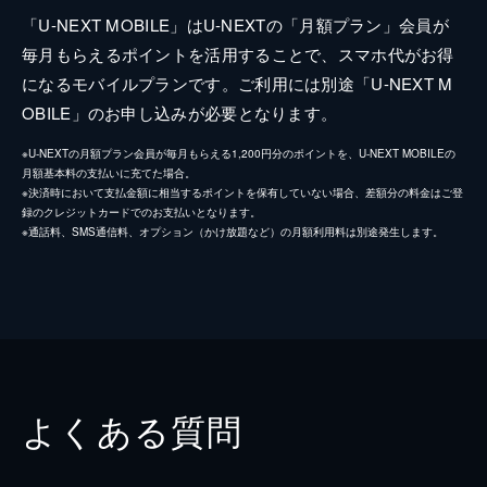
「U-NEXT MOBILE」はU-NEXTの「月額プラン」会員が
毎月もらえるポイントを活用することで、スマホ代がお得
になるモバイルプランです。ご利用には別途「U-NEXT M
OBILE」のお申し込みが必要となります。
※U-NEXTの月額プラン会員が毎月もらえる1,200円分のポイントを、U-NEXT MOBILEの
月額基本料の支払いに充てた場合。
※決済時において支払金額に相当するポイントを保有していない場合、差額分の料金はご登
録のクレジットカードでのお支払いとなります。
※通話料、SMS通信料、オプション（かけ放題など）の月額利用料は別途発生します。
よくある質問