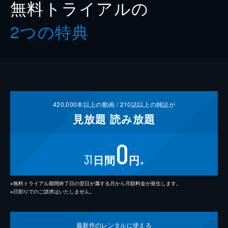
無料トライアルの
2つの特典
420,000
本以上の動画 /
210
誌以上の雑誌が
見放題
読み放題
0
31
日間
円
※
※無料トライアル期間終了日の翌日が属する月から月額料金が発生します。
※日割りでのご請求はいたしません。
最新作の
レンタルに使える