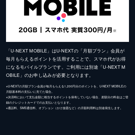
「U-NEXT MOBILE」はU-NEXTの「月額プラン」会員が
毎月もらえるポイントを活用することで、スマホ代がお得
になるモバイルプランです。ご利用には別途「U-NEXT M
OBILE」のお申し込みが必要となります。
※U-NEXTの月額プラン会員が毎月もらえる1,200円分のポイントを、U-NEXT MOBILEの
月額基本料の支払いに充てた場合。
※決済時において支払金額に相当するポイントを保有していない場合、差額分の料金はご登
録のクレジットカードでのお支払いとなります。
※通話料、SMS通信料、オプション（かけ放題など）の月額利用料は別途発生します。