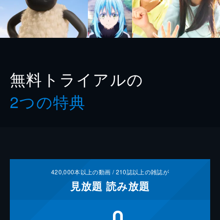
無料トライアルの
2つの特典
420,000
本以上の動画 /
210
誌以上の雑誌が
見放題
読み放題
0