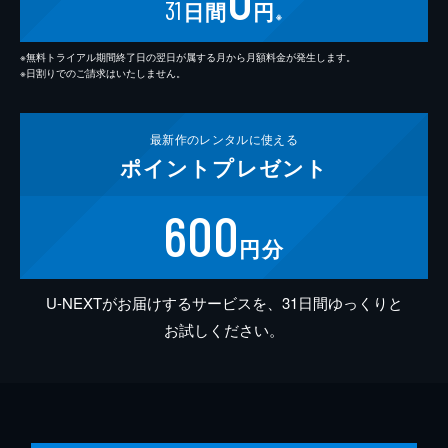
31
日間
円
※
※無料トライアル期間終了日の翌日が属する月から月額料金が発生します。
※日割りでのご請求はいたしません。
最新作の
レンタルに使える
ポイント
プレゼント
600
円分
U-NEXTがお届けするサービスを、31日間ゆっくりと
お試しください。