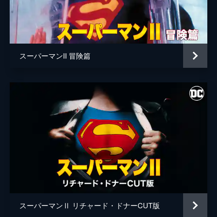
マーサ・ケント
フィリス・サクスター
アーサ
サラ・ダグラス
ボンド・アー
マリア・シェル
スーパーマンII 冒険篇
長老
ハリー・アンドリュース
スティーヴ・カーン
ノン
ジャック・オハローラン
監督
リチャード・ドナー
脚本
マリオ・プーゾ
デヴィッド・ニューマン
レスリー・ニューマン
ロバート・ベントン
スーパーマンⅡ リチャード・ドナーCUT版
トム・マンキウィッツ