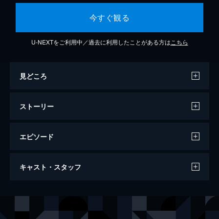
今すぐ観る
U-NEXTをご利用中／過去に利用したことがある方は
こちら
見どころ
ストーリー
エピソード
スーパーマン
キャスト・スタッフ
152分
出演
スーパーマン／クラーク・ケント
クリストファー・リーヴ
ロイス・レイン
マーゴット・キダー