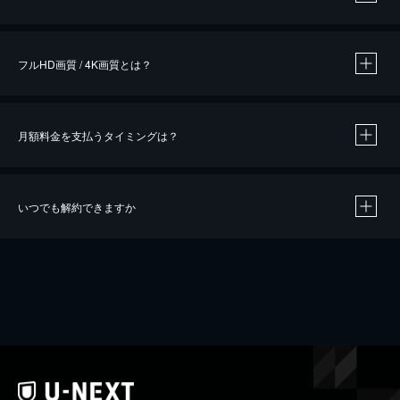
※
作品によって必要なポイントが異なります。
フルHD画質 / 4K画質とは？
月額料金を支払うタイミングは？
※
40％ポイント還元の対象は、クレジットカード決済による作品の購入 / レンタルです。
※
iOSアプリのUコイン決済による作品の購入 / レンタルは、20％のポイント還元です。
※
還元の対象外となる決済方法や商品があります。くわしくは
こちら
をご確認ください。
いつでも解約できますか
こちら