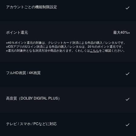
アカウントごとの機能制限設定
ポイント還元
最⼤40%
※
※
40％ポイント還元の対象は、クレジットカード決済による作品の購入 / レンタルです。
※
iOSアプリのUコイン決済による作品の購入 / レンタルは、20％のポイント還元です。
※
還元の対象外となる決済方法や商品があります。くわしくは
こちら
をご確認ください。
フルHD画質 / 4K画質
⾼⾳質（DOLBY DIGITAL PLUS）
テレビ / スマホ / PCなどに対応