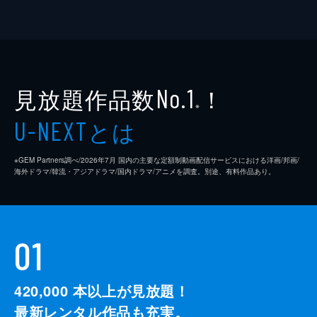
見放題作品数
！
No.1
※
とは
U-NEXT
※GEM Partners調べ/2026年7⽉ 国内の主要な定額制動画配信サービスにおける洋画/邦画/
海外ドラマ/韓流・アジアドラマ/国内ドラマ/アニメを調査。別途、有料作品あり。
01
420,000
本以上が見放題！
最新レンタル作品も充実。