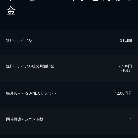
金
無料トライアル
31日間
無料トライアル後の⽉額料金
2,189円
（税込）
毎⽉もらえるU-NEXTポイント
1,200円分
同時視聴アカウント数
4