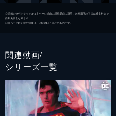
ジョー＝エル
マーロン・ブランド
◎記載の無料トライアルは本ページ経由の新規登録に適用。無料期間終了後は通常料金で
自動更新となります。
レックス・ルーサー
ジーン・ハックマン
◎本ページに記載の情報は、2026年8月現在のものです。
ゾッド将軍
テレンス・スタンプ
ペリー・ホワイト
ジャッキー・クーパー
オーティス
ネッド・ビーティ
関連動画/
最長老
トレヴァー・ハワード
シリーズ⼀覧
ララ
スザンナ・ヨーク
ジョナサン・ケント
グレン・フォード
イヴ
ヴァレリー・ペリン
ジミー・オルセン
マーク・マクルーア
若き日のクラーク・ケント
ジェフ・イースト