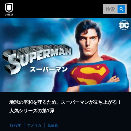
本文へスキップ
地球の平和を守るため、スーパーマンが立ち上がる！
人気シリーズの第1弾
1978年
アメリカ
見放題