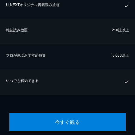
U-NEXTオリジナル書籍読み放題
雑誌読み放題
210誌以上
プロが選ぶおすすめ特集
5,000以上
いつでも解約できる
今すぐ観る