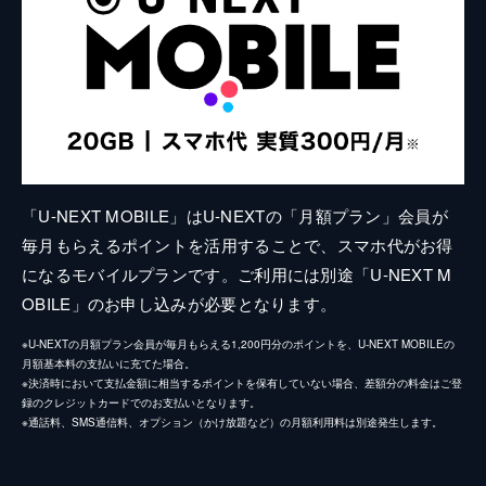
「U-NEXT MOBILE」はU-NEXTの「月額プラン」会員が
毎月もらえるポイントを活用することで、スマホ代がお得
になるモバイルプランです。ご利用には別途「U-NEXT M
OBILE」のお申し込みが必要となります。
※U-NEXTの月額プラン会員が毎月もらえる1,200円分のポイントを、U-NEXT MOBILEの
月額基本料の支払いに充てた場合。
※決済時において支払金額に相当するポイントを保有していない場合、差額分の料金はご登
録のクレジットカードでのお支払いとなります。
※通話料、SMS通信料、オプション（かけ放題など）の月額利用料は別途発生します。