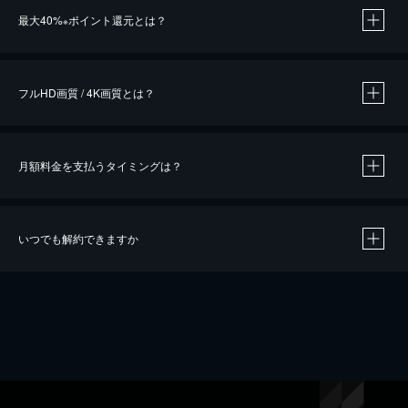
最大40%
ポイント還元とは？
※
※
作品によって必要なポイントが異なります。
フルHD画質 / 4K画質とは？
月額料金を支払うタイミングは？
※
40％ポイント還元の対象は、クレジットカード決済による作品の購入 / レンタルです。
※
iOSアプリのUコイン決済による作品の購入 / レンタルは、20％のポイント還元です。
※
還元の対象外となる決済方法や商品があります。くわしくは
こちら
をご確認ください。
いつでも解約できますか
こちら