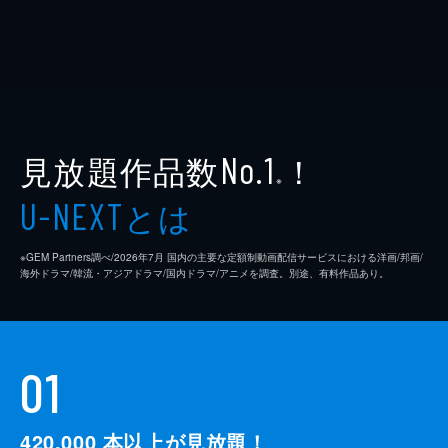
見放題作品数
！
No.1
※
とは
U-NEXT
※GEM Partners調べ/2026年7⽉ 国内の主要な定額制動画配信サービスにおける洋画/邦画/
海外ドラマ/韓流・アジアドラマ/国内ドラマ/アニメを調査。別途、有料作品あり。
01
420,000
本以上が見放題！