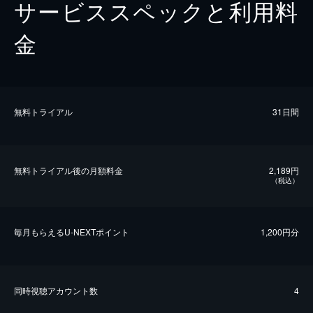
サービススペックと利用料
金
無料トライアル
31日間
無料トライアル後の⽉額料金
2,189円
（税込）
毎⽉もらえるU-NEXTポイント
1,200円分
同時視聴アカウント数
4