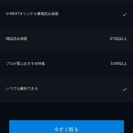
U-NEXTオリジナル書籍読み放題
雑誌読み放題
210誌以上
プロが選ぶおすすめ特集
5,000以上
いつでも解約できる
今すぐ観る