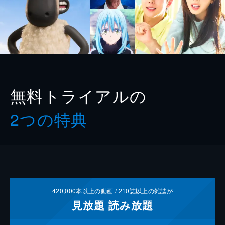
無料トライアルの
2つの特典
420,000
本以上の動画 /
210
誌以上の雑誌が
見放題
読み放題