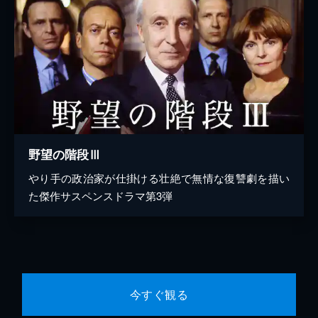
野望の階段Ⅲ
やり手の政治家が仕掛ける壮絶で無情な復讐劇を描い
た傑作サスペンスドラマ第3弾
今すぐ観る