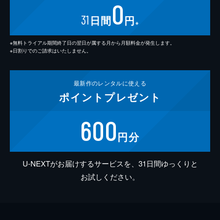
0
31
日間
円
※
※無料トライアル期間終了日の翌日が属する月から月額料金が発生します。
※日割りでのご請求はいたしません。
最新作の
レンタルに使える
ポイント
プレゼント
600
円分
U-NEXTがお届けするサービスを、31日間ゆっくりと
お試しください。