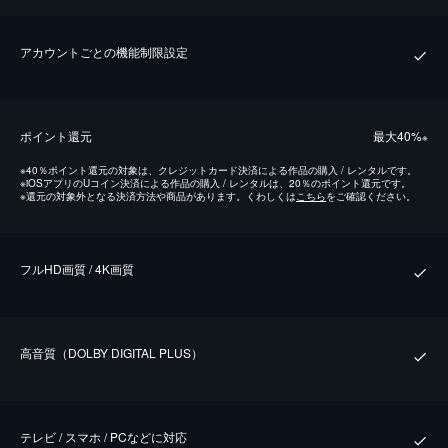
アカウントごとの機能制限設定
ポイント還元
最⼤40%
※
※
40％ポイント還元の対象は、クレジットカード決済による作品の購入 / レンタルです。
※
iOSアプリのUコイン決済による作品の購入 / レンタルは、20％のポイント還元です。
※
還元の対象外となる決済方法や商品があります。くわしくは
こちら
をご確認ください。
フルHD画質 / 4K画質
⾼⾳質（DOLBY DIGITAL PLUS）
テレビ / スマホ / PCなどに対応