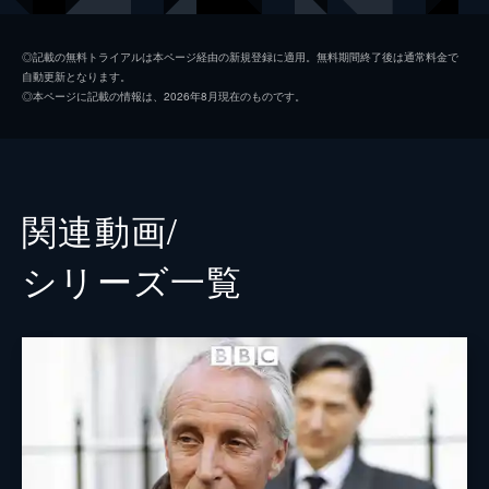
たう演説を用意して政府と対立する。
54分
キティ・オルドリッジ
第2話
◎記載の無料トライアルは本ページ経由の新規登録に適用。無料期間終了後は通常料金で
自動更新となります。
王の演説で政府への反感が生じたことに怒る
コリン・ジーヴォンス
◎本ページに記載の情報は、2026年8月現在のものです。
アーカートは、総選挙を行うと告げる。スタ
ダイアン・フレッチャー
ンパーはアーカートがサラをアドバイザーに
雇い、親しくなる姿に嫉妬する。一方、王は
エリカ・ホフマン
野党の議員を集めて政界再編を目論む。
53分
ニコラス・ファレル
関連動画/
第3話
ロイナ・キング
国王と首相の対立が本格化。国王がテレビで
シリーズ⼀覧
「思いやりを持とう、人間愛に救いを求めよ
ケネス・ギルバート
う」と訴えると大反響を呼び、弱者に厳しい
政策を行う内閣の支持率が下落。今後の根回
ウィリアム・チャブ
しのためアーカートは国王の元妻を訪ねた。
クリストファー・オーウェン
54分
第4話
監督
ポール・シード
アーカートは国王に反撃すべくテレビ出演を
承諾。その直後、スラム街のアパートでガス
脚本
アンドリュー・デイヴィス
爆発が発生して全壊する。現場に急行したア