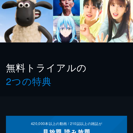
無料トライアルの
2つの特典
420,000
本以上の動画 /
210
誌以上の雑誌が
見放題
読み放題