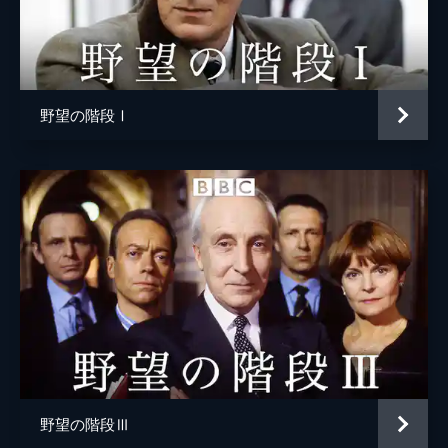
原作
マイケル・ドブズ
ーカートは被害者を見舞う国王と鉢合わせに
なり、各新聞はこれをこぞって書き立てる。
音楽
ジム・パーカー
55分
製作
ケン・リディントン
野望の階段Ⅰ
野望の階段Ⅲ