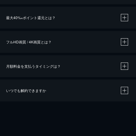
※
最大40%
ポイント還元とは？
※
※
作品によって必要なポイントが異なります。
フルHD画質 / 4K画質とは？
月額料金を支払うタイミングは？
※
40％ポイント還元の対象は、クレジットカード決済による作品の購入 / レンタルです。
※
iOSアプリのUコイン決済による作品の購入 / レンタルは、20％のポイント還元です。
※
還元の対象外となる決済方法や商品があります。くわしくは
こちら
をご確認ください。
いつでも解約できますか
こちら