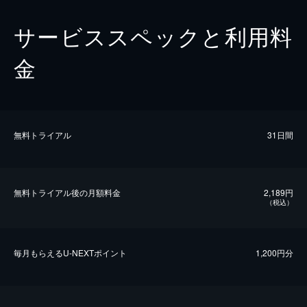
サービススペックと利用料
金
無料トライアル
31日間
無料トライアル後の⽉額料金
2,189円
（税込）
毎⽉もらえるU-NEXTポイント
1,200円分