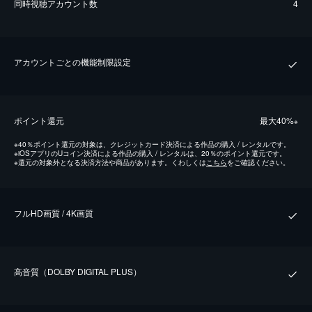
同時視聴アカウント数
4
アカウントごとの機能制限設定
ポイント還元
最⼤40%
※
※
40％ポイント還元の対象は、クレジットカード決済による作品の購入 / レンタルです。
※
iOSアプリのUコイン決済による作品の購入 / レンタルは、20％のポイント還元です。
※
還元の対象外となる決済方法や商品があります。くわしくは
こちら
をご確認ください。
フルHD画質 / 4K画質
⾼⾳質（DOLBY DIGITAL PLUS）