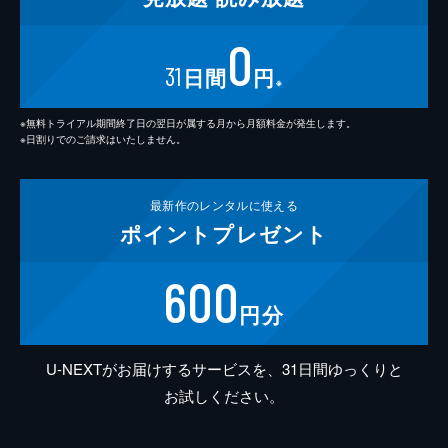
0
31
日間
円
※
※無料トライアル期間終了日の翌日が属する月から月額料金が発生します。
※日割りでのご請求はいたしません。
最新作の
レンタルに使える
ポイント
プレゼント
600
円分
U-NEXTがお届けするサービスを、31日間ゆっくりと
お試しください。