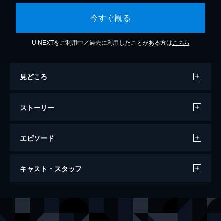
今すぐ観る
U-NEXTをご利用中／過去に利用したことがある方は
こちら
見どころ
ストーリー
エピソード
第1話
キャスト・スタッフ
イギリスに新しい国王が誕生し、戴冠式やパ
レードが華々しく行われる一方で、街にはホ
ームレスが増えていた。現状を憂う国王は首
出演
フランシス・アーカート
イアン・リチャードソン
相のアーカートに進言し、また人道主義をう
マイケル・キッチン