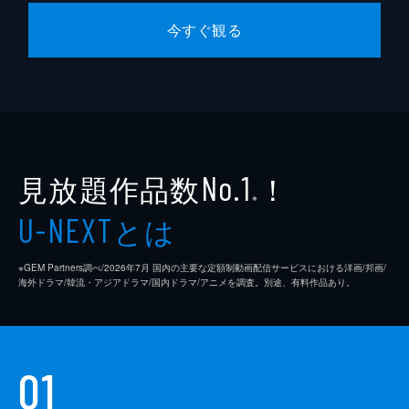
今すぐ観る
見放題作品数
！
No.1
※
とは
U-NEXT
※GEM Partners調べ/2026年7⽉ 国内の主要な定額制動画配信サービスにおける洋画/邦画/
海外ドラマ/韓流・アジアドラマ/国内ドラマ/アニメを調査。別途、有料作品あり。
01