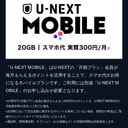
「U-NEXT MOBILE」はU-NEXTの「月額プラン」会員が
毎月もらえるポイントを活用することで、スマホ代がお得
になるモバイルプランです。ご利用には別途「U-NEXT M
OBILE」のお申し込みが必要となります。
※U-NEXTの月額プラン会員が毎月もらえる1,200円分のポイントを、U-NEXT MOBILEの
月額基本料の支払いに充てた場合。
※決済時において支払金額に相当するポイントを保有していない場合、差額分の料金はご登
録のクレジットカードでのお支払いとなります。
※通話料、SMS通信料、オプション（かけ放題など）の月額利用料は別途発生します。