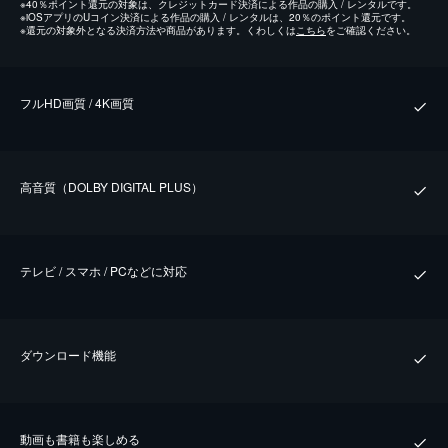
※
40％ポイント還元の対象は、クレジットカード決済による作品の購入 / レンタルです。
※
iOSアプリのUコイン決済による作品の購入 / レンタルは、20％のポイント還元です。
※
還元の対象外となる決済方法や商品があります。くわしくは
こちら
をご確認ください。
フルHD画質 / 4K画質
⾼⾳質（DOLBY DIGITAL PLUS）
テレビ / スマホ / PCなどに対応
ダウンロード機能
動画も書籍も楽しめる