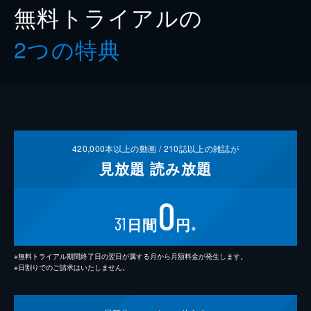
無料トライアルの
2つの特典
420,000
本以上の動画 /
210
誌以上の雑誌が
見放題
読み放題
0
31
日間
円
※
※無料トライアル期間終了日の翌日が属する月から月額料金が発生します。
※日割りでのご請求はいたしません。