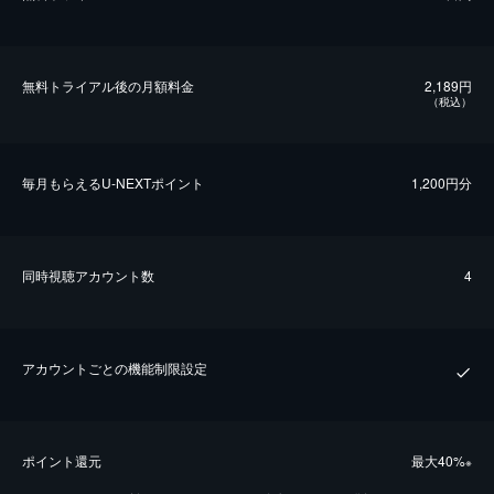
無料トライアル後の⽉額料金
2,189円
（税込）
毎⽉もらえるU-NEXTポイント
1,200円分
同時視聴アカウント数
4
アカウントごとの機能制限設定
ポイント還元
最⼤40%
※