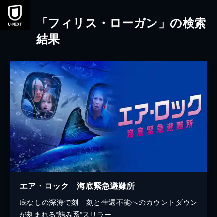
本文へスキップ
「フィリス・ローガン」の検索
結果
エア・ロック 海底緊急避難所
底なしの深海で刻一刻と生還不能へのカウントダウン
が刻まれる“詰み系”スリラー