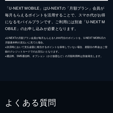
「U-NEXT MOBILE」はU-NEXTの「月額プラン」会員が
毎月もらえるポイントを活用することで、スマホ代がお得
になるモバイルプランです。ご利用には別途「U-NEXT M
OBILE」のお申し込みが必要となります。
※U-NEXTの月額プラン会員が毎月もらえる1,200円分のポイントを、U-NEXT MOBILEの
月額基本料の支払いに充てた場合。
※決済時において支払金額に相当するポイントを保有していない場合、差額分の料金はご登
録のクレジットカードでのお支払いとなります。
※通話料、SMS通信料、オプション（かけ放題など）の月額利用料は別途発生します。
よくある質問