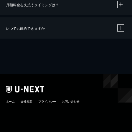
月額料金を支払うタイミングは？
※
40％ポイント還元の対象は、クレジットカード決済による作品の購入 / レンタルです。
※
iOSアプリのUコイン決済による作品の購入 / レンタルは、20％のポイント還元です。
※
還元の対象外となる決済方法や商品があります。くわしくは
こちら
をご確認ください。
いつでも解約できますか
こちら
ホーム
会社概要
プライバシー
お問い合わせ