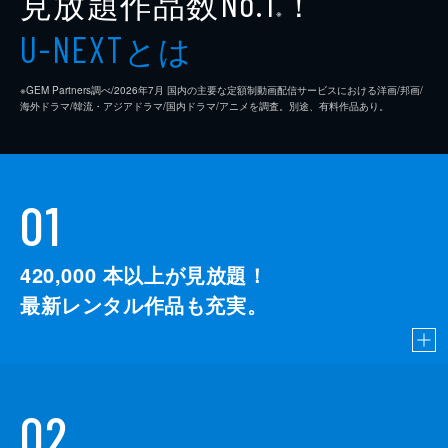
見放題作品数
！
No.1
※
とは
U-NEXT
※GEM Partners調べ/2026年7⽉ 国内の主要な定額制動画配信サービスにおける洋画/邦画/
海外ドラマ/韓流・アジアドラマ/国内ドラマ/アニメを調査。別途、有料作品あり。
01
420,000
本以上が見放題！
最新レンタル作品も充実。
02