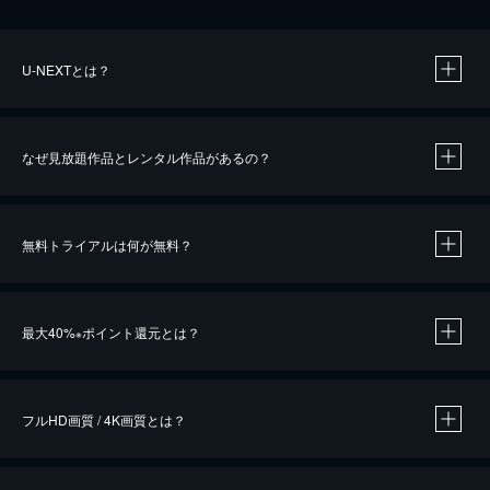
U-NEXTとは？
なぜ見放題作品とレンタル作品があるの？
無料トライアルは何が無料？
※
最大40%
ポイント還元とは？
※
※
作品によって必要なポイントが異なります。
フルHD画質 / 4K画質とは？