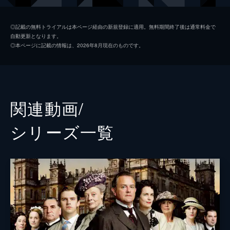
一方、シビルは看護師を志す。
70分
先代グランサム伯爵未亡人 バイオレット・クローリー
マギー・スミス
第2話 変化のとき
◎記載の無料トライアルは本ページ経由の新規登録に適用。無料期間終了後は通常料金で
自動更新となります。
多忙なカーソンは体調を崩した。一方、マシ
長女 メアリー・クローリー
ミシェル・ドッカリー
◎本ページに記載の情報は、2026年8月現在のものです。
ューの婚約で心中穏やかではないメアリー
執事 チャールズ・カーソン
ジム・カーター
は、一時帰還中の彼に自身の交際相手・カー
ライル卿を紹介。また、召集されたウィリア
三女 シビル・クローリー
ジェシカ・ブラウン・フィンドレイ
ムは、デイジーにアタックするが…。
56分
次女 イーディス・クローリー
ローラ・カーマイケル
関連動画/
第3話 覇権争い
マシュー・クローリー
ダン・スティーヴンス
イザベルとシビルの願いでダウントン・アビ
シリーズ⼀覧
ーは療養施設になった。これに反対していた
伯爵付従者 ジョン・ベイツ
ブレンダン・コイル
コーラとイザベルが共同で施設を運営するこ
とになるのだが、負傷兵が到着するにつれ
家政婦長 エルシー・ヒューズ
フィリス・ローガン
て、2人の衝突は激化していく。
伯爵夫人付侍女 サラ・オブライエン
シヴォーン・フィネラン
56分
第4話 不吉な知らせ
メイド長 アンナ・スミス／アンナ・ベイツ
ジョアン・フロガット
療養施設の運営をめぐってコーラとイザベル
が激しく衝突し、イザベルが出て行くことに
伍曹 トーマス・バロー
ロブ・ジェームズ＝コリアー
なった。メイドのエセルは療養中の少佐に好