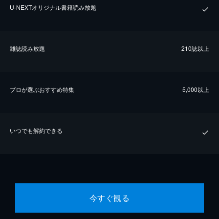
U-NEXTオリジナル書籍読み放題
雑誌読み放題
210誌以上
プロが選ぶおすすめ特集
5,000以上
いつでも解約できる
今すぐ観る