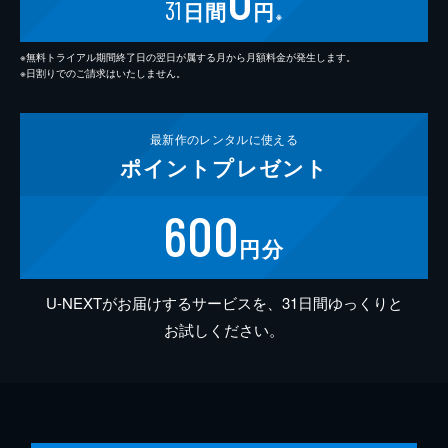
31
日間
円
※
※無料トライアル期間終了日の翌日が属する月から月額料金が発生します。
※日割りでのご請求はいたしません。
最新作の
レンタルに使える
ポイント
プレゼント
600
円分
U-NEXTがお届けするサービスを、31日間ゆっくりと
お試しください。