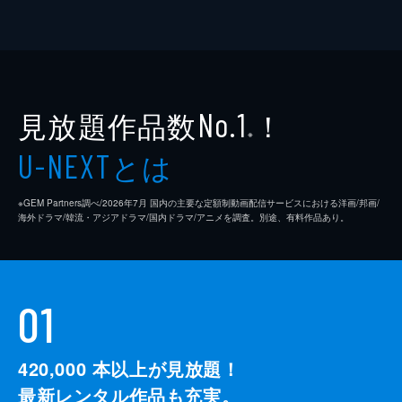
見放題作品数
！
No.1
※
とは
U-NEXT
※GEM Partners調べ/2026年7⽉ 国内の主要な定額制動画配信サービスにおける洋画/邦画/
海外ドラマ/韓流・アジアドラマ/国内ドラマ/アニメを調査。別途、有料作品あり。
01
420,000
本以上が見放題！
最新レンタル作品も充実。