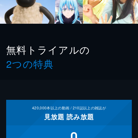
無料トライアルの
2つの特典
420,000
本以上の動画 /
210
誌以上の雑誌が
見放題
読み放題
0