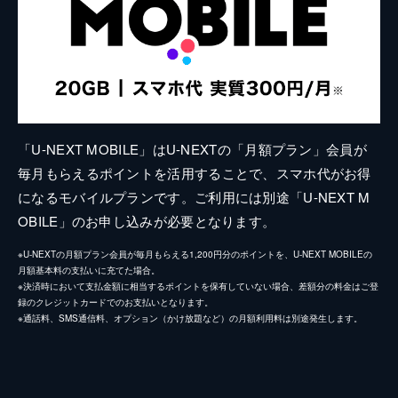
「U-NEXT MOBILE」はU-NEXTの「月額プラン」会員が
毎月もらえるポイントを活用することで、スマホ代がお得
になるモバイルプランです。ご利用には別途「U-NEXT M
OBILE」のお申し込みが必要となります。
※U-NEXTの月額プラン会員が毎月もらえる1,200円分のポイントを、U-NEXT MOBILEの
月額基本料の支払いに充てた場合。
※決済時において支払金額に相当するポイントを保有していない場合、差額分の料金はご登
録のクレジットカードでのお支払いとなります。
※通話料、SMS通信料、オプション（かけ放題など）の月額利用料は別途発生します。