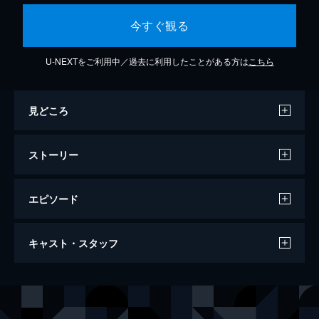
今すぐ観る
U-NEXTをご利用中／過去に利用したことがある方は
こちら
見どころ
ストーリー
エピソード
第1話 開戦
キャスト・スタッフ
1916年11月、ダウントン・アビーでは負傷
兵で溢れ返った村の病院の資金を集めるため
の音楽会が開催されていた。そこに前線で戦
出演
グランサム伯爵 ロバート・クローリー
ヒュー・ボネヴィル
っていたマシューがある知らせと共に帰還。
グランサム伯爵夫人 コーラ・クローリー
エリザベス・マクガヴァン