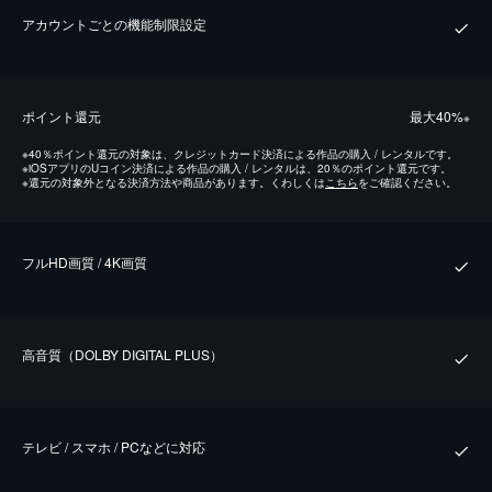
アカウントごとの機能制限設定
ポイント還元
最⼤40%
※
※
40％ポイント還元の対象は、クレジットカード決済による作品の購入 / レンタルです。
※
iOSアプリのUコイン決済による作品の購入 / レンタルは、20％のポイント還元です。
※
還元の対象外となる決済方法や商品があります。くわしくは
こちら
をご確認ください。
フルHD画質 / 4K画質
⾼⾳質（DOLBY DIGITAL PLUS）
テレビ / スマホ / PCなどに対応