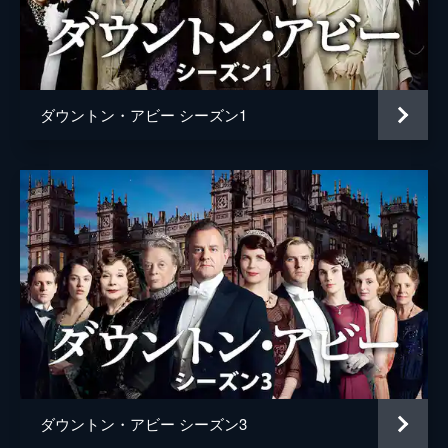
第二下僕 ウィリアム・メイソン
トーマス・ハウズ
意を持ち、過ちを犯す。一方、ブランソンか
ら告白されたシビルは悩み込んでしまう。
台所担当メイド デイジー・ロビンソン／デイジー・メイソン
ソフィー・マクシェラ
55分
マシューの母 イザベル・クローリー
ペネロープ・ウィルトン
第5話 運命とともに
前線で重傷を負ったマシューとウィリアムが
ダウントン・アビー シーズン1
メイド エセル・パークス
エイミー・ナトール
帰還した。マシューの傷のひどさにショック
を受けたメアリーは、婚約者のリチャードが
料理長 ベリル・パットモア
レズリー・ニコル
嫉妬するほど献身的に看護する。また、回復
が見込めないと悟ったウィリアムは…。
監督
アシュレイ・ピアース
56分
アンディ・ゴダード
第6話 謎の負傷兵
マシューに対するメアリーの態度にいら立っ
ブライアン・ケリー
たリチャードは、近所にメアリーと住む豪邸
ジェームズ・ストロング
を購入し、カーソンを執事にすることを提
案。リチャードを快く思わないカーソンだ
ブライアン・パーシヴァル
が、メアリーには愛情を注いでいるので…。
55分
脚本
ジュリアン・フェロウズ
第7話 奇跡
ダウントン・アビー シーズン3
終戦を迎え、屋敷から兵士たちは去って行っ