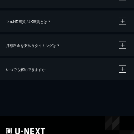
※
作品によって必要なポイントが異なります。
フルHD画質 / 4K画質とは？
月額料金を支払うタイミングは？
※
40％ポイント還元の対象は、クレジットカード決済による作品の購入 / レンタルです。
※
iOSアプリのUコイン決済による作品の購入 / レンタルは、20％のポイント還元です。
※
還元の対象外となる決済方法や商品があります。くわしくは
こちら
をご確認ください。
いつでも解約できますか
こちら