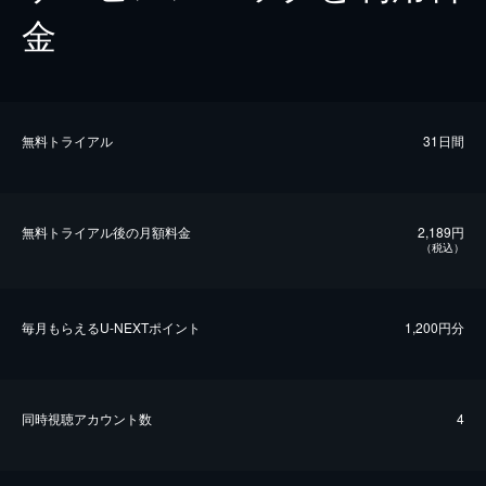
金
無料トライアル
31日間
無料トライアル後の⽉額料金
2,189円
（税込）
毎⽉もらえるU-NEXTポイント
1,200円分
同時視聴アカウント数
4