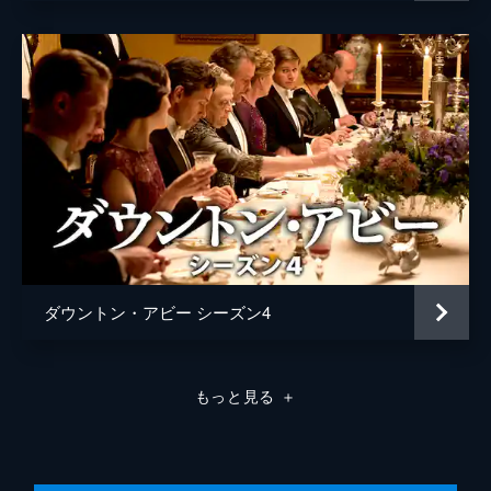
た。そんな中、マシューは脚に感覚を取り戻
していることを実感する。一方、食糧不足で
食材の調達に苦労するパットモアを見たトー
マスは、闇市の取引に手を染めてしまう。
56分
第8話 突然の悲劇
マシューとラビニアの結婚式の準備が進行中
に、シビルは自身の決断を家族に打ち明け
る。これにロバートは怒るが、コーラは覇気
を失っていた。そんな矢先、カーソンが病に
倒れ、階上も階下も病人が続出する。
71分
第9話 聖夜の贈り物
ダウントン・アビー シーズン4
ヴェラの陰謀でベイツは刑務所に入り、ロバ
ートやヒューズは証人として裁判に出廷。一
方、メアリーに対するリチャードの態度が一
もっと見る
＋
層ひどくなり、マシューもロバートも2人の
結婚に強い疑念を抱き始める。
97分