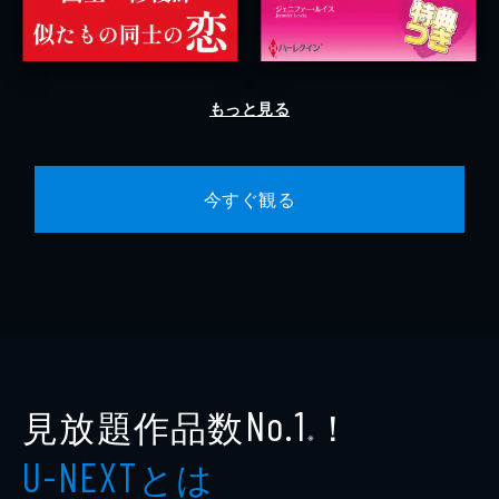
もっと見る
今すぐ観る
見放題作品数
！
No.1
※
とは
U-NEXT