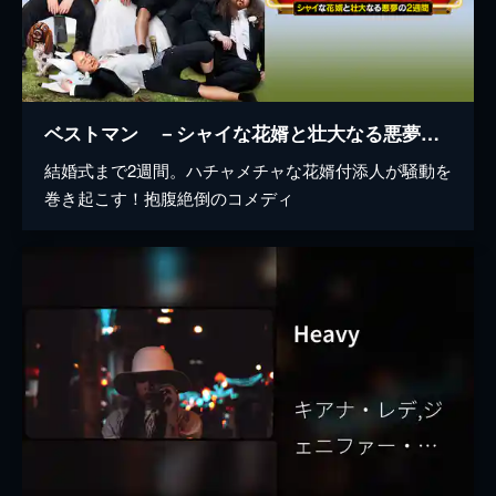
ベストマン －シャイな花婿と壮大なる悪夢の２週間－
結婚式まで2週間。ハチャメチャな花婿付添人が騒動を
巻き起こす！抱腹絶倒のコメディ