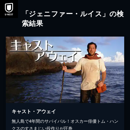
本文へスキップ
「ジェニファー・ルイス」の検
索結果
キャスト・アウェイ
無人島で4年間のサバイバル！オスカー俳優トム・ハン
クスのすさまじい役作りが圧巻