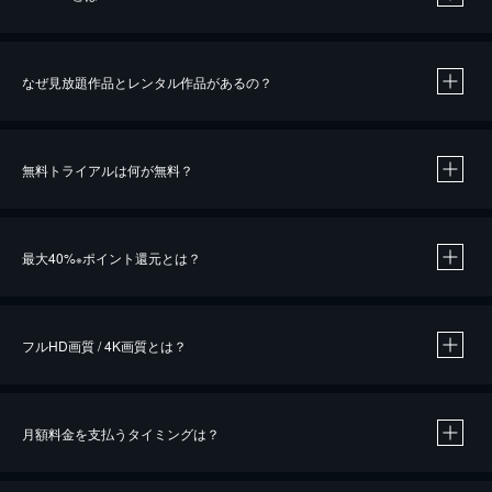
なぜ見放題作品とレンタル作品があるの？
無料トライアルは何が無料？
※
最大40%
ポイント還元とは？
※
※
作品によって必要なポイントが異なります。
フルHD画質 / 4K画質とは？
月額料金を支払うタイミングは？
※
40％ポイント還元の対象は、クレジットカード決済による作品の購入 / レンタルです。
※
iOSアプリのUコイン決済による作品の購入 / レンタルは、20％のポイント還元です。
※
還元の対象外となる決済方法や商品があります。くわしくは
こちら
をご確認ください。