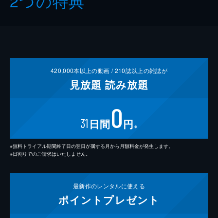
2つの特典
420,000
本以上の動画 /
210
誌以上の雑誌が
見放題
読み放題
0
31
日間
円
※
※無料トライアル期間終了日の翌日が属する月から月額料金が発生します。
※日割りでのご請求はいたしません。
最新作の
レンタルに使える
ポイント
プレゼント