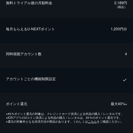
無料トライアル後の⽉額料金
2,189円
（税込）
毎⽉もらえるU-NEXTポイント
1,200円分
同時視聴アカウント数
4
アカウントごとの機能制限設定
ポイント還元
最⼤40%
※
※
40％ポイント還元の対象は、クレジットカード決済による作品の購入 / レンタルです。
※
iOSアプリのUコイン決済による作品の購入 / レンタルは、20％のポイント還元です。
※
還元の対象外となる決済方法や商品があります。くわしくは
こちら
をご確認ください。