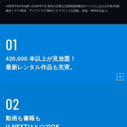
※GEM Partners調べ/2026年7⽉ 国内の主要な定額制動画配信サービスにおける洋画/邦画/
海外ドラマ/韓流・アジアドラマ/国内ドラマ/アニメを調査。別途、有料作品あり。
01
420,000
本以上が見放題！
最新レンタル作品も充実。
02
動画も書籍も
U-NEXTひとつでOK。