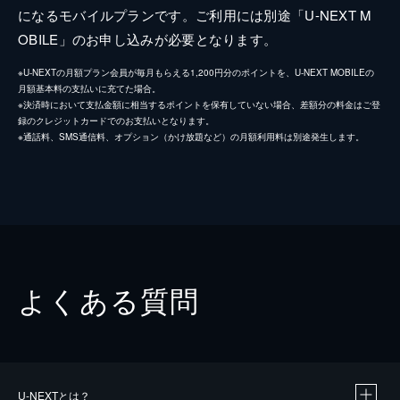
になるモバイルプランです。ご利用には別途「U-NEXT M
OBILE」のお申し込みが必要となります。
※U-NEXTの月額プラン会員が毎月もらえる1,200円分のポイントを、U-NEXT MOBILEの
月額基本料の支払いに充てた場合。
※決済時において支払金額に相当するポイントを保有していない場合、差額分の料金はご登
録のクレジットカードでのお支払いとなります。
※通話料、SMS通信料、オプション（かけ放題など）の月額利用料は別途発生します。
よくある質問
U-NEXTとは？