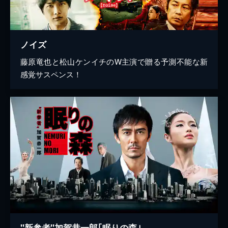
ノイズ
藤原竜也と松山ケンイチのW主演で贈る予測不能な新
感覚サスペンス！
"新参者"加賀恭一郎｢眠りの森｣