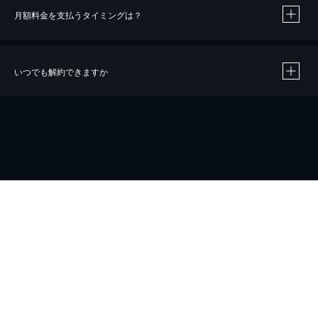
月額料金を支払うタイミングは？
※
40％ポイント還元の対象は、クレジットカード決済による作品の購入 / レンタルです。
※
iOSアプリのUコイン決済による作品の購入 / レンタルは、20％のポイント還元です。
※
還元の対象外となる決済方法や商品があります。くわしくは
こちら
をご確認ください。
いつでも解約できますか
こちら
ホーム
会社概要
プライバシー
お問い合わせ