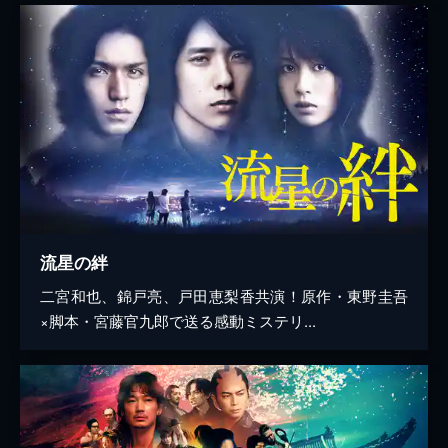
流星の絆
二宮和也、錦戸亮、戸田恵梨香共演！原作・東野圭吾
×脚本・宮藤官九郎で送る感動ミステリ...