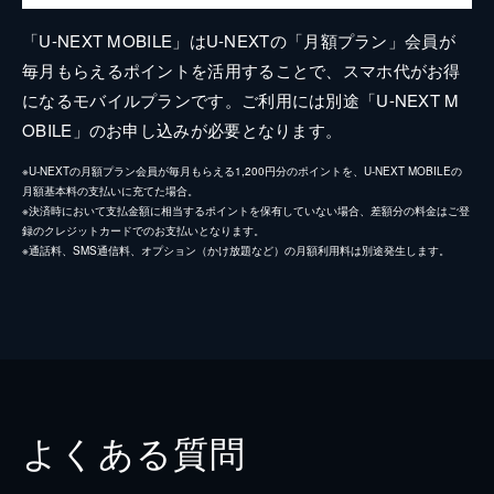
「U-NEXT MOBILE」はU-NEXTの「月額プラン」会員が
毎月もらえるポイントを活用することで、スマホ代がお得
になるモバイルプランです。ご利用には別途「U-NEXT M
OBILE」のお申し込みが必要となります。
※U-NEXTの月額プラン会員が毎月もらえる1,200円分のポイントを、U-NEXT MOBILEの
月額基本料の支払いに充てた場合。
※決済時において支払金額に相当するポイントを保有していない場合、差額分の料金はご登
録のクレジットカードでのお支払いとなります。
※通話料、SMS通信料、オプション（かけ放題など）の月額利用料は別途発生します。
よくある質問