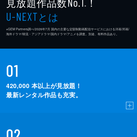
見放題作品数
！
No.1
※
とは
U-NEXT
※GEM Partners調べ/2026年7⽉ 国内の主要な定額制動画配信サービスにおける洋画/邦画/
海外ドラマ/韓流・アジアドラマ/国内ドラマ/アニメを調査。別途、有料作品あり。
01
420,000
本以上が見放題！
最新レンタル作品も充実。
02