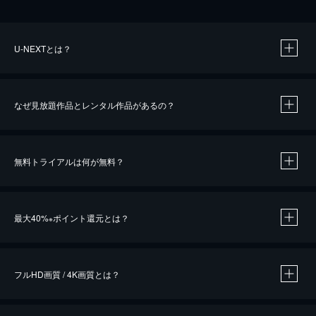
U-NEXTとは？
なぜ見放題作品とレンタル作品があるの？
無料トライアルは何が無料？
※
最大40%
ポイント還元とは？
※
※
作品によって必要なポイントが異なります。
フルHD画質 / 4K画質とは？