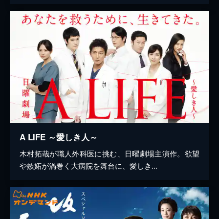
A LIFE ～愛しき人～
木村拓哉が職人外科医に挑む、日曜劇場主演作。欲望
や嫉妬が渦巻く大病院を舞台に、愛しき...