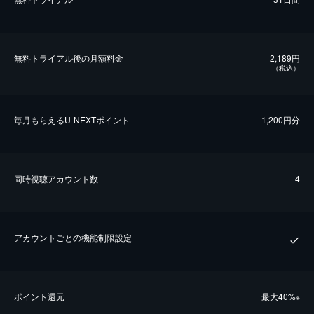
無料トライアル後の⽉額料金
2,189円
（税込）
毎⽉もらえるU-NEXTポイント
1,200円分
同時視聴アカウント数
4
アカウントごとの機能制限設定
ポイント還元
最⼤40%
※