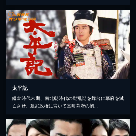
太平記
鎌倉時代末期、南北朝時代の動乱期を舞台に幕府を滅
亡させ、建武政権に背いて室町幕府の初...