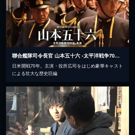
聯合艦隊司令長官 山本五十六 -太平洋戦争70年目の真実-
日米開戦70年。主演・役所広司をはじめ豪華キャスト
による壮大な歴史巨編