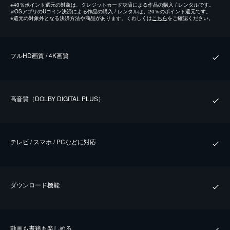
※
40％ポイント還元の対象は、クレジットカード決済による作品の購入 / レンタルです。
※
iOSアプリのUコイン決済による作品の購入 / レンタルは、20％のポイント還元です。
※
還元の対象外となる決済方法や商品があります。くわしくは
こちら
をご確認ください。
フルHD画質 / 4K画質
⾼⾳質（DOLBY DIGITAL PLUS）
テレビ / スマホ / PCなどに対応
ダウンロード機能
動画も書籍も楽しめる