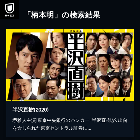
本文へスキップ
「柄本明」の検索結果
半沢直樹(2020)
堺雅人主演!東京中央銀行のバンカー･半沢直樹が､出向
を命じられた東京セントラル証券に...