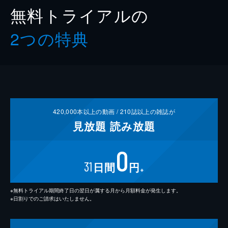
無料トライアルの
2つの特典
420,000
本以上の動画 /
210
誌以上の雑誌が
見放題
読み放題
0
31
日間
円
※
※無料トライアル期間終了日の翌日が属する月から月額料金が発生します。
※日割りでのご請求はいたしません。