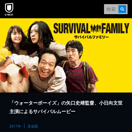
本文へスキップ
「ウォーターボーイズ」の矢口史靖監督、小日向文世
主演によるサバイバルムービー
2017年
見放題