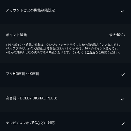
アカウントごとの機能制限設定
ポイント還元
最⼤40%
※
※
40％ポイント還元の対象は、クレジットカード決済による作品の購入 / レンタルです。
※
iOSアプリのUコイン決済による作品の購入 / レンタルは、20％のポイント還元です。
※
還元の対象外となる決済方法や商品があります。くわしくは
こちら
をご確認ください。
フルHD画質 / 4K画質
⾼⾳質（DOLBY DIGITAL PLUS）
テレビ / スマホ / PCなどに対応