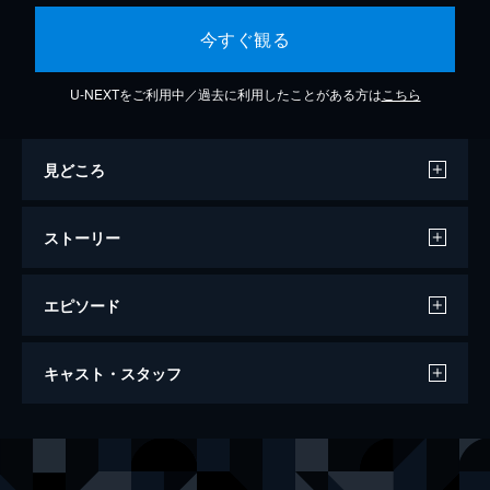
今すぐ観る
U-NEXTをご利用中／過去に利用したことがある方は
こちら
見どころ
ストーリー
エピソード
サバイバルファミリー
キャスト・スタッフ
117分
出演
鈴木義之
小日向文世
鈴木光恵
深津絵里