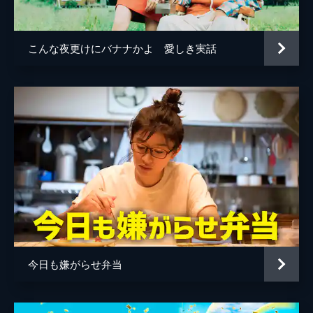
森下能幸
田中要次
こんな夜更けにバナナかよ 愛しき実話
有福正志
左時枝
ミッキー・カーチス
古田富子
渡辺えり
田中善一
大地康雄
監督
矢口史靖
脚本
矢口史靖
音楽
野村卓史
今日も嫌がらせ弁当
製作
石原隆
市川南