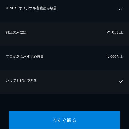
U-NEXTオリジナル書籍読み放題
雑誌読み放題
210誌以上
プロが選ぶおすすめ特集
5,000以上
いつでも解約できる
今すぐ観る