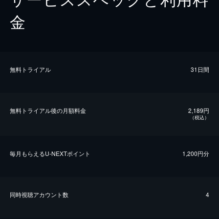
金
無料トライアル
31日間
無料トライアル後の⽉額料金
2,189円
（税込）
毎⽉もらえるU-NEXTポイント
1,200円分
同時視聴アカウント数
4