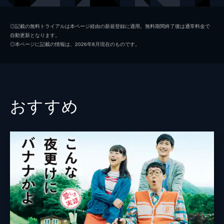
鈴木賢司
泉澤祐希
◎記載の無料トライアルは本ページ経由の新規登録に適用。無料期間終了後は通常料金で
自動更新となります。
鈴木結衣
葵わかな
◎本ページに記載の情報は、2026年8月現在のものです。
斎藤敏夫
時任三郎
斎藤静子
藤原紀香
斎藤涼介
大野拓朗
おすすめ
斎藤翔平
志尊淳
高橋亮三
宅麻伸
佐々木重臣
柄本明
菅原大吉
徳井優
桂雀々