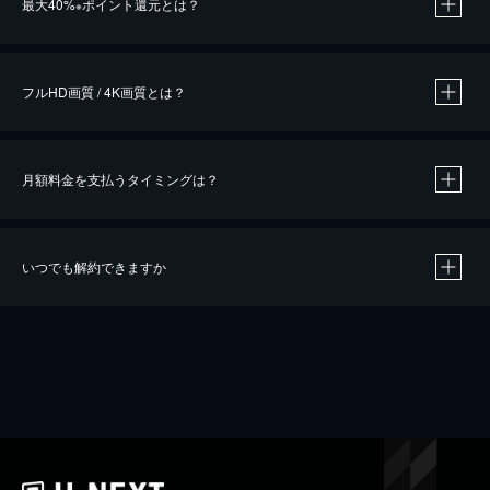
最大40%
ポイント還元とは？
※
※
作品によって必要なポイントが異なります。
フルHD画質 / 4K画質とは？
月額料金を支払うタイミングは？
※
40％ポイント還元の対象は、クレジットカード決済による作品の購入 / レンタルです。
※
iOSアプリのUコイン決済による作品の購入 / レンタルは、20％のポイント還元です。
※
還元の対象外となる決済方法や商品があります。くわしくは
こちら
をご確認ください。
いつでも解約できますか
こちら