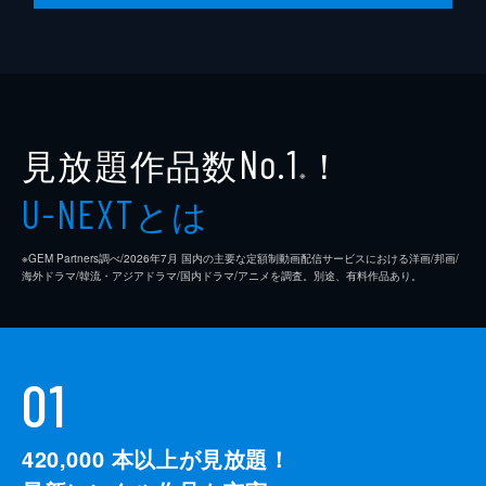
見放題作品数
！
No.1
※
とは
U-NEXT
※GEM Partners調べ/2026年7⽉ 国内の主要な定額制動画配信サービスにおける洋画/邦画/
海外ドラマ/韓流・アジアドラマ/国内ドラマ/アニメを調査。別途、有料作品あり。
01
420,000
本以上が見放題！