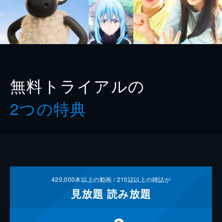
無料トライアルの
2つの特典
420,000
本以上の動画 /
210
誌以上の雑誌が
見放題
読み放題