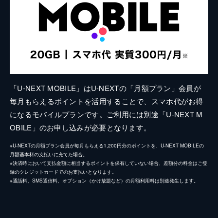
「U-NEXT MOBILE」はU-NEXTの「月額プラン」会員が
毎月もらえるポイントを活用することで、スマホ代がお得
になるモバイルプランです。ご利用には別途「U-NEXT M
OBILE」のお申し込みが必要となります。
※U-NEXTの月額プラン会員が毎月もらえる1,200円分のポイントを、U-NEXT MOBILEの
月額基本料の支払いに充てた場合。
※決済時において支払金額に相当するポイントを保有していない場合、差額分の料金はご登
録のクレジットカードでのお支払いとなります。
※通話料、SMS通信料、オプション（かけ放題など）の月額利用料は別途発生します。