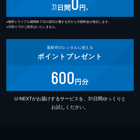
0
31
日間
円
※
※無料トライアル期間終了日の翌日が属する月から月額料金が発生します。
※日割りでのご請求はいたしません。
最新作の
レンタルに使える
ポイント
プレゼント
600
円分
U-NEXTがお届けするサービスを、31日間ゆっくりと
お試しください。