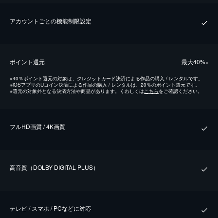
アカウントごとの機能制限設定
ポイント還元
最⼤40%
※
※
40％ポイント還元の対象は、クレジットカード決済による作品の購入 / レンタルです。
※
iOSアプリのUコイン決済による作品の購入 / レンタルは、20％のポイント還元です。
※
還元の対象外となる決済方法や商品があります。くわしくは
こちら
をご確認ください。
フルHD画質 / 4K画質
⾼⾳質（DOLBY DIGITAL PLUS）
テレビ / スマホ / PCなどに対応