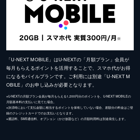
「U-NEXT MOBILE」はU-NEXTの「月額プラン」会員が
毎月もらえるポイントを活用することで、スマホ代がお得
になるモバイルプランです。ご利用には別途「U-NEXT M
OBILE」のお申し込みが必要となります。
※U-NEXTの月額プラン会員が毎月もらえる1,200円分のポイントを、U-NEXT MOBILEの
月額基本料の支払いに充てた場合。
※決済時において支払金額に相当するポイントを保有していない場合、差額分の料金はご登
録のクレジットカードでのお支払いとなります。
※通話料、SMS通信料、オプション（かけ放題など）の月額利用料は別途発生します。