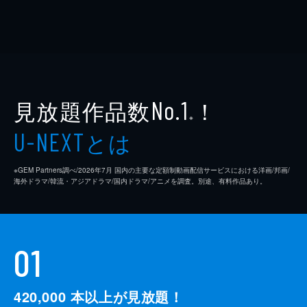
見放題作品数
！
No.1
※
とは
U-NEXT
※GEM Partners調べ/2026年7⽉ 国内の主要な定額制動画配信サービスにおける洋画/邦画/
海外ドラマ/韓流・アジアドラマ/国内ドラマ/アニメを調査。別途、有料作品あり。
01
420,000
本以上が見放題！