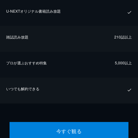
U-NEXTオリジナル書籍読み放題
雑誌読み放題
210誌以上
プロが選ぶおすすめ特集
5,000以上
いつでも解約できる
今すぐ観る