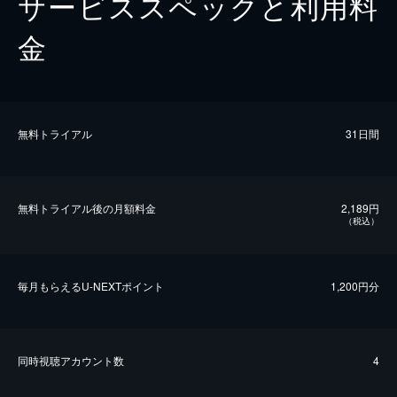
サービススペックと利用料
金
無料トライアル
31日間
無料トライアル後の⽉額料金
2,189円
（税込）
毎⽉もらえるU-NEXTポイント
1,200円分
同時視聴アカウント数
4