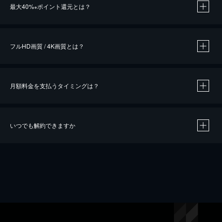
最大40%
ポイント還元とは？
※
※
作品によって必要なポイントが異なります。
フルHD画質 / 4K画質とは？
月額料金を支払うタイミングは？
※
40％ポイント還元の対象は、クレジットカード決済による作品の購入 / レンタルです。
※
iOSアプリのUコイン決済による作品の購入 / レンタルは、20％のポイント還元です。
※
還元の対象外となる決済方法や商品があります。くわしくは
こちら
をご確認ください。
いつでも解約できますか
こちら