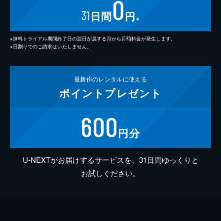
0
31
日間
円
※
※無料トライアル期間終了日の翌日が属する月から月額料金が発生します。
※日割りでのご請求はいたしません。
最新作の
レンタルに使える
ポイント
プレゼント
600
円分
U-NEXTがお届けするサービスを、31日間ゆっくりと
お試しください。