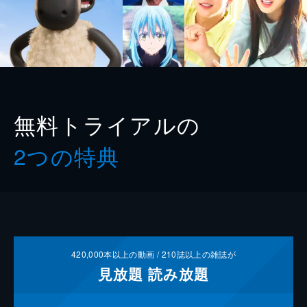
無料トライアルの
2つの特典
420,000
本以上の動画 /
210
誌以上の雑誌が
見放題
読み放題