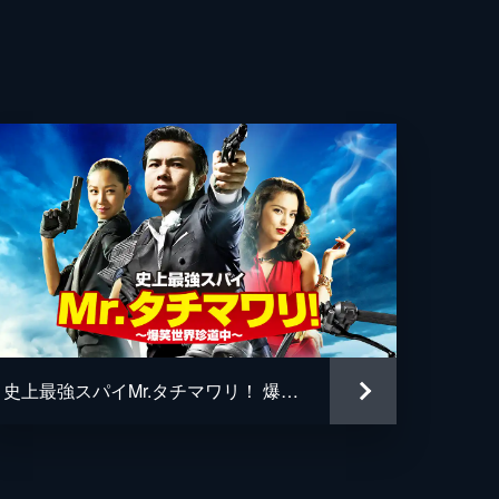
史上最強スパイMr.タチマワリ！ 爆笑世界珍道中