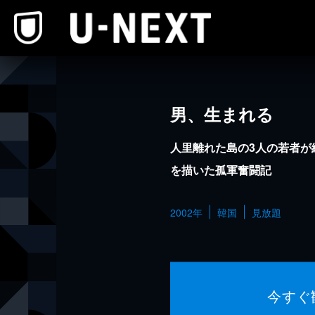
本文へスキップ
男、生まれる
人里離れた島の3人の若者が
を描いた孤軍奮闘記
2002年
韓国
見放題
今すぐ