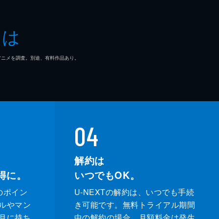
とは
マ/アニメを調査。別途、有料作品あり。
04
解約は
得に。
いつでもOK。
のポイン
U-NEXTの解約は、いつでも手続
ルやマン
き可能です。無料トライアル期間
月に持ち
中の解約の場合、月額料金は発生