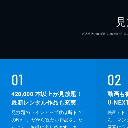
見
※GEM Partners調べ/20
01
02
420,000
本以上が見放題！
動画も
最新レンタル作品も充実。
U-NE
見放題のラインアップ数は断トツ
映画 / 
のNo.1。だから観たい作品を、た
ん、マンガ 
っぷり、お得に楽しめます。ま
豊富にラ