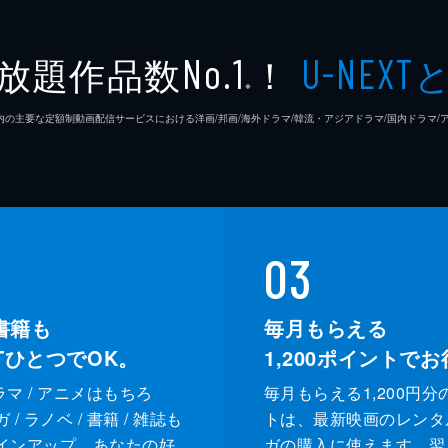
放題作品数
！
No.1
U-NEXT
※
26年7⽉ 国内の主要な定額制動画配信サービスにおける洋画/邦画/海外ドラマ/韓流・アジアドラマ/国内ドラ
03
書籍も
毎月もらえる
XTひとつでOK。
1,200
ポイントでお
ドラマ / アニメはもちろ
毎月もらえる1,200円分
/ ラノベ / 書籍 / 雑誌も
トは、最新映画のレンタ
インアップ。あなたの好
ガの購入に使えます。翌