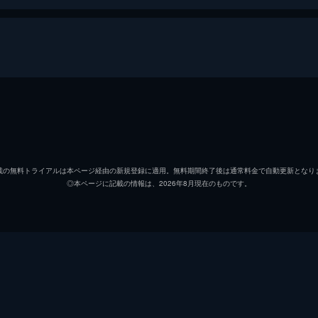
チョン・ジュン
ホン・ギョンイン
載の無料トライアルは本ページ経由の新規登録に適用。無料期間終了後は通常料金で自動更新となり
◎本ページに記載の情報は、2026年8月現在のものです。
ヨ・ヒョンス
イ・ウォンジョン
キム・サラン
キム・ドンソク