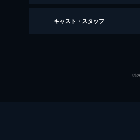
キャスト・スタッフ
男、生まれる
110分
出演
◎記