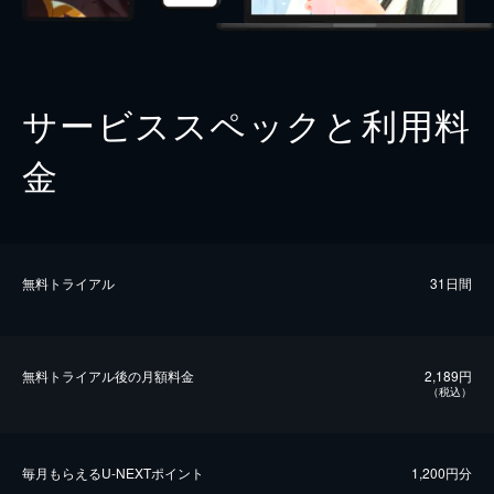
サービススペックと利用料
金
無料トライアル
31日間
無料トライアル後の⽉額料金
2,189円
（税込）
毎⽉もらえるU-NEXTポイント
1,200円分