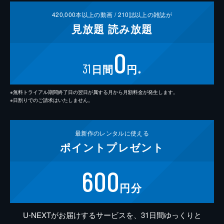
420,000
本以上の動画 /
210
誌以上の雑誌が
見放題
読み放題
0
31
日間
円
※
※無料トライアル期間終了日の翌日が属する月から月額料金が発生します。
※日割りでのご請求はいたしません。
最新作の
レンタルに使える
ポイント
プレゼント
600
円分
U-NEXTがお届けするサービスを、31日間ゆっくりと