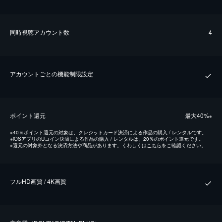
同時視聴アカウント数
4
アカウントごとの機能制限設定
ポイント還元
最⼤40%
※
※
40％ポイント還元の対象は、クレジットカード決済による作品の購入 / レンタルです。
※
iOSアプリのUコイン決済による作品の購入 / レンタルは、20％のポイント還元です。
※
還元の対象外となる決済方法や商品があります。くわしくは
こちら
をご確認ください。
フルHD画質 / 4K画質