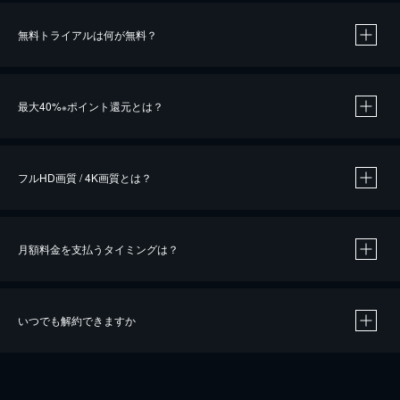
無料トライアルは何が無料？
※
最大40%
ポイント還元とは？
※
※
作品によって必要なポイントが異なります。
フルHD画質 / 4K画質とは？
月額料金を支払うタイミングは？
※
40％ポイント還元の対象は、クレジットカード決済による作品の購入 / レンタルです。
※
iOSアプリのUコイン決済による作品の購入 / レンタルは、20％のポイント還元です。
※
還元の対象外となる決済方法や商品があります。くわしくは
こちら
をご確認ください。
いつでも解約できますか