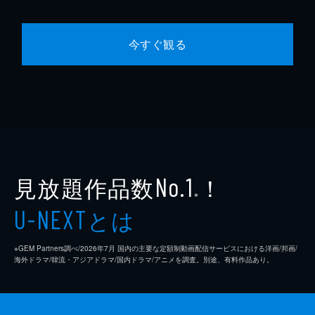
今すぐ観る
見放題作品数
！
No.1
※
とは
U-NEXT
※GEM Partners調べ/2026年7⽉ 国内の主要な定額制動画配信サービスにおける洋画/邦画/
海外ドラマ/韓流・アジアドラマ/国内ドラマ/アニメを調査。別途、有料作品あり。