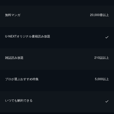
無料マンガ
20,000冊以上
U-NEXTオリジナル書籍読み放題
雑誌読み放題
210誌以上
プロが選ぶおすすめ特集
5,000以上
いつでも解約できる