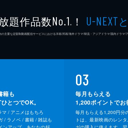
放題作品数
！
No.1
U-NEXT
※
26年7⽉ 国内の主要な定額制動画配信サービスにおける洋画/邦画/海外ドラマ/韓流・アジアドラマ/国内ドラ
03
書籍も
毎月もらえる
XTひとつでOK。
1,200
ポイントでお
ドラマ / アニメはもちろ
毎月もらえる1,200円分
/ ラノベ / 書籍 / 雑誌も
トは、最新映画のレンタ
インアップ。あなたの好
ガの購入に使えます。翌