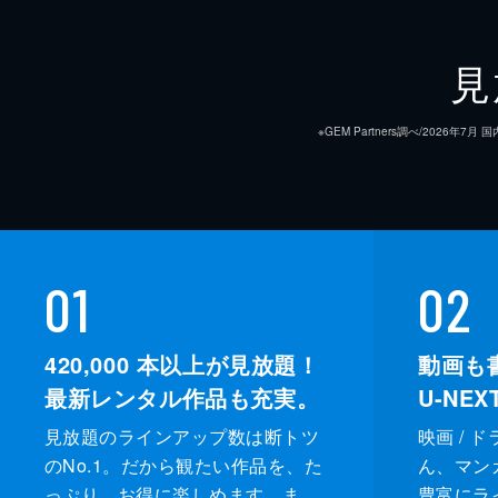
見
※GEM Partners調べ/20
01
02
420,000
本以上が見放題！
動画も
最新レンタル作品も充実。
U-NE
見放題のラインアップ数は断トツ
映画 / 
のNo.1。だから観たい作品を、た
ん、マンガ 
っぷり、お得に楽しめます。ま
豊富にラ