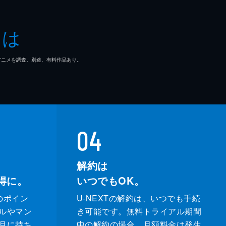
とは
マ/アニメを調査。別途、有料作品あり。
04
解約は
得に。
いつでもOK。
のポイン
U-NEXTの解約は、いつでも手続
ルやマン
き可能です。無料トライアル期間
月に持ち
中の解約の場合、月額料金は発生