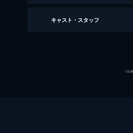
キャスト・スタッフ
カウントダウン
90分
出演
◎記