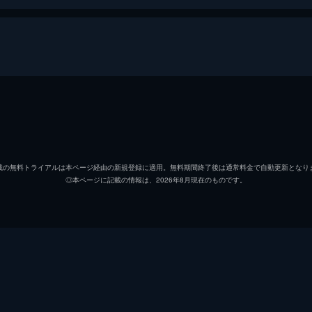
クイン
エリザ
マット
ジョー
載の無料トライアルは本ページ経由の新規登録に適用。無料期間終了後は通常料金で自動更新となり
◎本ページに記載の情報は、2026年8月現在のものです。
ジョーダン
タリタ
ティチ
Ｐ・Ｊ
ピータ