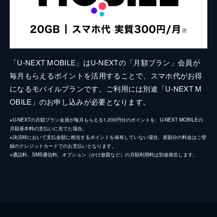
「U-NEXT MOBILE」はU-NEXTの「月額プラン」会員が
毎月もらえるポイントを活用することで、スマホ代がお得
になるモバイルプランです。ご利用には別途「U-NEXT M
OBILE」のお申し込みが必要となります。
※U-NEXTの月額プラン会員が毎月もらえる1,200円分のポイントを、U-NEXT MOBILEの
月額基本料の支払いに充てた場合。
※決済時において支払金額に相当するポイントを保有していない場合、差額分の料金はご登
録のクレジットカードでのお支払いとなります。
※通話料、SMS通信料、オプション（かけ放題など）の月額利用料は別途発生します。