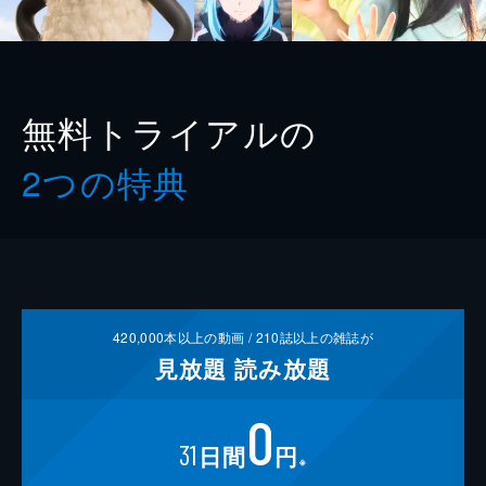
無料トライアルの
2つの特典
420,000
本以上の動画 /
210
誌以上の雑誌が
見放題
読み放題
0
31
日間
円
※