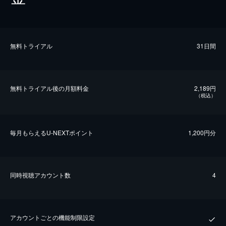
無料トライアル
31日間
無料トライアル後の⽉額料金
2,189円
（税込）
毎⽉もらえるU-NEXTポイント
1,200円分
同時視聴アカウント数
4
アカウントごとの機能制限設定