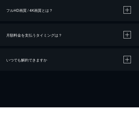
フルHD画質 / 4K画質とは？
月額料金を支払うタイミングは？
※
40％ポイント還元の対象は、クレジットカード決済による作品の購入 / レンタルです。
※
iOSアプリのUコイン決済による作品の購入 / レンタルは、20％のポイント還元です。
※
還元の対象外となる決済方法や商品があります。くわしくは
こちら
をご確認ください。
いつでも解約できますか
こちら
ホーム
会社概要
プライバシー
お問い合わせ