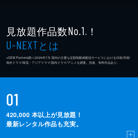
見放題作品数
！
No.1
※
とは
U-NEXT
※GEM Partners調べ/2026年7⽉ 国内の主要な定額制動画配信サービスにおける洋画/邦画/
海外ドラマ/韓流・アジアドラマ/国内ドラマ/アニメを調査。別途、有料作品あり。
01
420,000
本以上が見放題！
最新レンタル作品も充実。