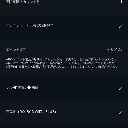
同時視聴アカウント数
4
アカウントごとの機能制限設定
ポイント還元
最⼤40%
※
※
40％ポイント還元の対象は、クレジットカード決済による作品の購入 / レンタルです。
※
iOSアプリのUコイン決済による作品の購入 / レンタルは、20％のポイント還元です。
※
還元の対象外となる決済方法や商品があります。くわしくは
こちら
をご確認ください。
フルHD画質 / 4K画質
⾼⾳質（DOLBY DIGITAL PLUS）