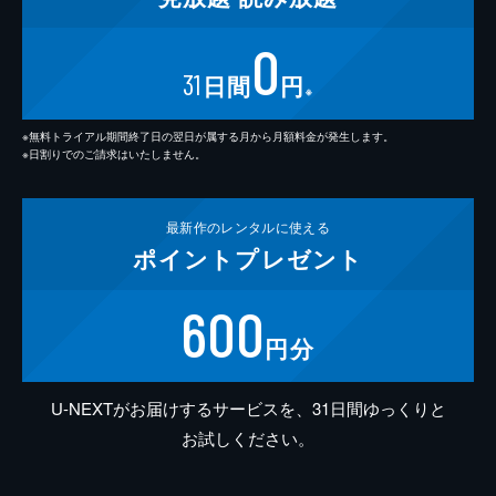
0
31
日間
円
※
※無料トライアル期間終了日の翌日が属する月から月額料金が発生します。
※日割りでのご請求はいたしません。
最新作の
レンタルに使える
ポイント
プレゼント
600
円分
U-NEXTがお届けするサービスを、31日間ゆっくりと
お試しください。