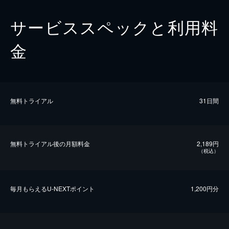
サービススペックと利用料
金
無料トライアル
31日間
無料トライアル後の⽉額料金
2,189円
（税込）
毎⽉もらえるU-NEXTポイント
1,200円分