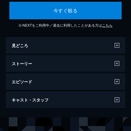
今すぐ観る
U-NEXTをご利用中／過去に利用したことがある方は
こちら
見どころ
ストーリー
エピソード
第1話 忙しい分署
キャスト・スタッフ
新たなメンバーを迎えた51分署。ブレットは
出動先で危険な目に遭うが、立派にリーダー
シップを発揮する。ボーデンはキッドの優れ
出演
マシュー・ケイシー
ジェシー・スペンサー
た消防士としての資質を見抜き、それを今後
ケリー・セブライド
テイラー・キニー