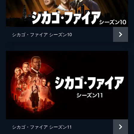
マット・アール・ビーズレイ
仲間を救うため、とっさに驚くべき行動に出
る。マウチは再び因縁の対決に燃えるが...。
ブレンナ・マロイ
42分
ミレーナ・ゴヴィッチ
第5話 幸運な日
10階建ての倉庫で火災が発生し、51分署は
シカゴ・ファイア シーズン10
リサ・ロビンソン
危険な現場に出動する。ハーマンとクルース
は、外と交信が一切できない貨物用のエレベ
脚本
デレク・ハース
ーターに閉じ込められてしまう。
42分
アンドレア・ニューマン
第6話 なぜ？
マイケル・ギルヴァリー
ギャロはとっさの判断で人を救助するが、命
令に従わなかったことでケイシーを怒らせて
マット・ホイットニー
しまう。一方、キッドはセブライドとの関係
エリザベス・シャーマン
にゆがみを感じていた。ブレットとマッキー
は怪しい通報の真相を探るが...。
キンバリー・ンドンベ
42分
第7話 道端の命
ニール・マコーマック
ホームレスが集まって生活するエリアで火災
シカゴ・ファイア シーズン11
アシュリー・クーパー
が発生し、セブライドとケイシーが原因を調