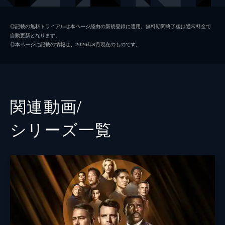
も活かしていくための提案をする。
42分
シルビー・ブレット
カーラ・キルマー
第2話 51分署のDNA
◎記載の無料トライアルは本ページ経由の新規登録に適用。無料期間終了後は通常料金で
自動更新となります。
ブレットとマッキーの命が危険にさらされ
クリストファー・ハーマン
デヴィッド・エイゲンバーグ
◎本ページに記載の情報は、2026年8月現在のものです。
る。ケイシーとブレットは、簡単には答えが
ジョー・クルース
ジョー・ミノソ
出せない問題に直面する。一方、セブライド
は仲間の思い出を追いかけ、キッドは手際良
ランディ・“マウチ”・マクホランド
クリスチャン・ストールティ
く分署の問題を片付けるが...。
42分
ステラ・キッド
ミランダ・レイ・メイヨ
関連動画/
第3話 距離をおいて
ブレイク・ギャロ
アルベルト・ロゼンデ
現場での救助活動中、消防車両のはしごに異
シリーズ⼀覧
常が発生。ショックを受けたマウチは自らの
ダレン・リッター
ダニエル・キリ
能力を疑う。一方、キッドはセブライドのサ
ポートを望み、ケイシーとブレットは自分た
ジアナ・マッキー
アドリヤン・レイ
ちの将来について話しあうが...。
ウォレス・ボーデン
イーモン・ウォーカー
42分
第4話 それぞれの思い出
監督
レザ・タブリジ
ボーデンは本部からの任務を遂行中、思いが
けない人と関わりを持つことになる。51分署
エリック・ラニューヴィル
は爆発が起きた解体現場に出動し、ギャロは