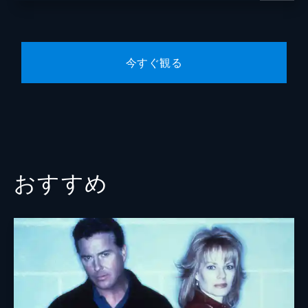
査する。一方、クルースは現場で危うく大け
がをしそうになり動揺する。リッターは火災
の被害者に手を差し伸べるが...。
42分
今すぐ観る
第8話 脱出路
馴染みのある場所へ出動したセブライドに、
複雑な気持ちが蘇ってくる。一方、休暇を取
るハーマンの代わりにやってきた小隊長を、
ケイシーは冷たくあしらうが...。
42分
第9話 大切にしたいもの
おすすめ
マウチ、ギャロ、リッターとマッキーは訓練
に参加する。一方、頭を打撲したケイシー
は、想像を絶する痛みを味わう羽目に。
42分
第10話 とんでもないシフト
謎の火災が連続発生し、51分署は原因究明に
乗り出す。そんななか、ケイシーは体の不調
に悩まされる。一方、マウチの長年の夢は実
現に近づきつつあったが...。