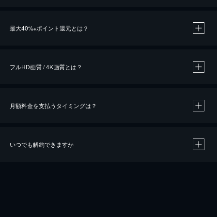
※
最大40%
ポイント還元とは？
※
※
作品によって必要なポイントが異なります。
フルHD画質 / 4K画質とは？
月額料金を支払うタイミングは？
※
40％ポイント還元の対象は、クレジットカード決済による作品の購入 / レンタルです。
※
iOSアプリのUコイン決済による作品の購入 / レンタルは、20％のポイント還元です。
※
還元の対象外となる決済方法や商品があります。くわしくは
こちら
をご確認ください。
いつでも解約できますか
こちら