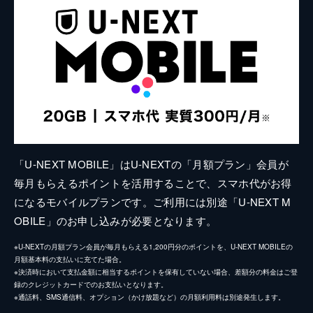
「U-NEXT MOBILE」はU-NEXTの「月額プラン」会員が
毎月もらえるポイントを活用することで、スマホ代がお得
になるモバイルプランです。ご利用には別途「U-NEXT M
OBILE」のお申し込みが必要となります。
※U-NEXTの月額プラン会員が毎月もらえる1,200円分のポイントを、U-NEXT MOBILEの
月額基本料の支払いに充てた場合。
※決済時において支払金額に相当するポイントを保有していない場合、差額分の料金はご登
録のクレジットカードでのお支払いとなります。
※通話料、SMS通信料、オプション（かけ放題など）の月額利用料は別途発生します。