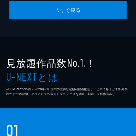
今すぐ観る
見放題作品数
！
No.1
※
とは
U-NEXT
※GEM Partners調べ/2026年7⽉ 国内の主要な定額制動画配信サービスにおける洋画/邦画/
海外ドラマ/韓流・アジアドラマ/国内ドラマ/アニメを調査。別途、有料作品あり。
01