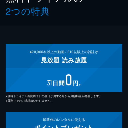
2つの特典
420,000
本以上の動画 /
210
誌以上の雑誌が
見放題
読み放題
0
31
日間
円
※
※無料トライアル期間終了日の翌日が属する月から月額料金が発生します。
※日割りでのご請求はいたしません。
最新作の
レンタルに使える
ポイント
プレゼント