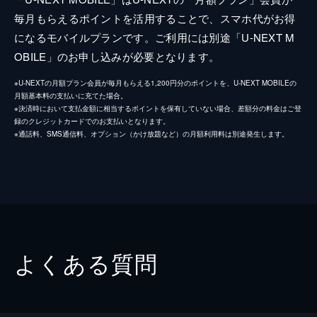
毎月もらえるポイントを活用することで、スマホ代がお得
になるモバイルプランです。ご利用には別途「U-NEXT M
OBILE」のお申し込みが必要となります。
※U-NEXTの月額プラン会員が毎月もらえる1,200円分のポイントを、U-NEXT MOBILEの
月額基本料の支払いに充てた場合。
※決済時において支払金額に相当するポイントを保有していない場合、差額分の料金はご登
録のクレジットカードでのお支払いとなります。
※通話料、SMS通信料、オプション（かけ放題など）の月額利用料は別途発生します。
よくある質問