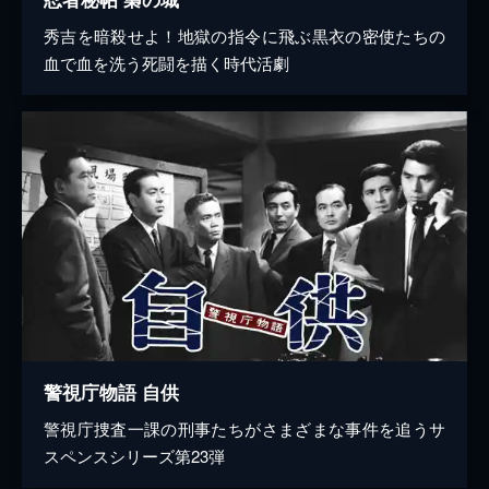
秀吉を暗殺せよ！地獄の指令に飛ぶ黒衣の密使たちの
血で血を洗う死闘を描く時代活劇
警視庁物語 自供
警視庁捜査一課の刑事たちがさまざまな事件を追うサ
スペンスシリーズ第23弾