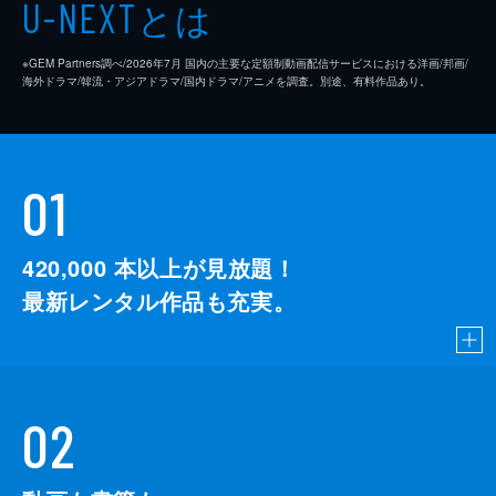
とは
U-NEXT
※GEM Partners調べ/2026年7⽉ 国内の主要な定額制動画配信サービスにおける洋画/邦画/
海外ドラマ/韓流・アジアドラマ/国内ドラマ/アニメを調査。別途、有料作品あり。
01
420,000
本以上が見放題！
最新レンタル作品も充実。
02