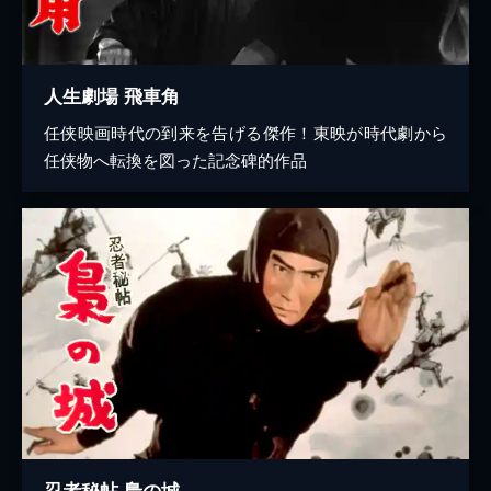
人生劇場 飛車角
任侠映画時代の到来を告げる傑作！東映が時代劇から
任侠物へ転換を図った記念碑的作品
忍者秘帖 梟の城