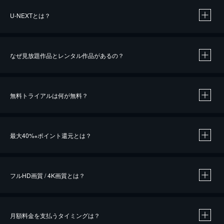
U-NEXTとは？
なぜ見放題作品とレンタル作品があるの？
無料トライアルは何が無料？
※
最大40%
ポイント還元とは？
※
※
作品によって必要なポイントが異なります。
フルHD画質 / 4K画質とは？
月額料金を支払うタイミングは？
※
40％ポイント還元の対象は、クレジットカード決済による作品の購入 / レンタルです。
※
iOSアプリのUコイン決済による作品の購入 / レンタルは、20％のポイント還元です。