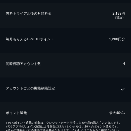
無料トライアル後の⽉額料金
2,189円
（税込）
毎⽉もらえるU-NEXTポイント
1,200円分
同時視聴アカウント数
4
アカウントごとの機能制限設定
ポイント還元
最⼤40%
※
※
40％ポイント還元の対象は、クレジットカード決済による作品の購入 / レンタルです。
※
iOSアプリのUコイン決済による作品の購入 / レンタルは、20％のポイント還元です。
※
還元の対象外となる決済方法や商品があります。くわしくは
こちら
をご確認ください。