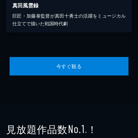
真田風雲録
巨匠・加藤泰監督が真田十勇士の活躍をミュージカル
仕立てで描いた戦国時代劇
今すぐ観る
見放題作品数
！
No.1
※