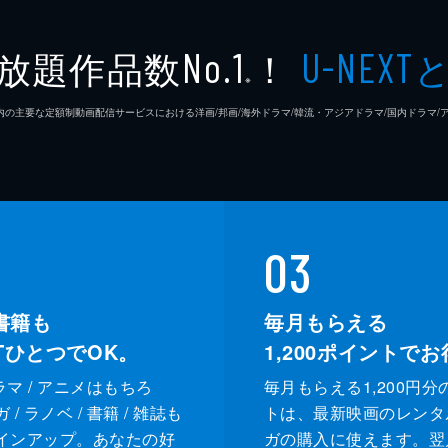
放題作品数
！
No.1
U-NEXT
※
26年7⽉ 国内の主要な定額制動画配信サービスにおける洋画/邦画/海外ドラマ/韓流・アジアドラマ/国内ドラ
03
書籍も
毎月もらえる
XTひとつでOK。
1,200
ポイントでお
ドラマ / アニメはもちろ
毎月もらえる1,200円分
/ ラノベ / 書籍 / 雑誌も
トは、最新映画のレンタ
インアップ。あなたの好
ガの購入に使えます。翌