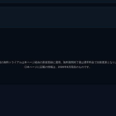
飛車角
鶴田浩
おとよ
佐久間
載の無料トライアルは本ページ経由の新規登録に適用。無料期間終了後は通常料金で自動更新となり
◎本ページに記載の情報は、2026年8月現在のものです。
宮川
高倉健
吉良常
月形龍
青成瓢吉
梅宮辰
お蝶
楠侑子