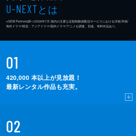
とは
U-NEXT
※GEM Partners調べ/2026年7⽉ 国内の主要な定額制動画配信サービスにおける洋画/邦画/
海外ドラマ/韓流・アジアドラマ/国内ドラマ/アニメを調査。別途、有料作品あり。
01
420,000
本以上が見放題！
最新レンタル作品も充実。
02