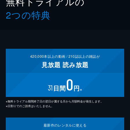
無料トライアルの
2つの特典
420,000
本以上の動画 /
210
誌以上の雑誌が
見放題
読み放題
0
31
日間
円
※
※無料トライアル期間終了日の翌日が属する月から月額料金が発生します。
※日割りでのご請求はいたしません。
最新作の
レンタルに使える