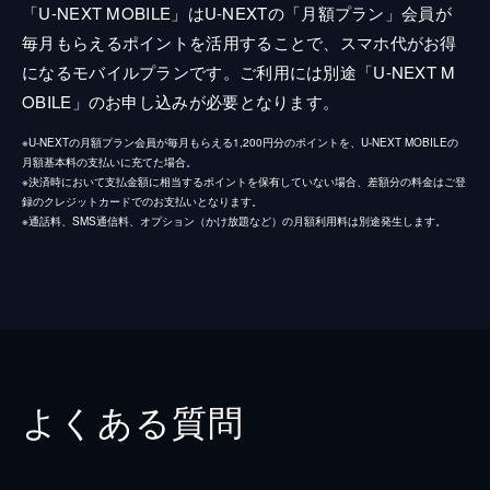
「U-NEXT MOBILE」はU-NEXTの「月額プラン」会員が
毎月もらえるポイントを活用することで、スマホ代がお得
になるモバイルプランです。ご利用には別途「U-NEXT M
OBILE」のお申し込みが必要となります。
※U-NEXTの月額プラン会員が毎月もらえる1,200円分のポイントを、U-NEXT MOBILEの
月額基本料の支払いに充てた場合。
※決済時において支払金額に相当するポイントを保有していない場合、差額分の料金はご登
録のクレジットカードでのお支払いとなります。
※通話料、SMS通信料、オプション（かけ放題など）の月額利用料は別途発生します。
よくある質問