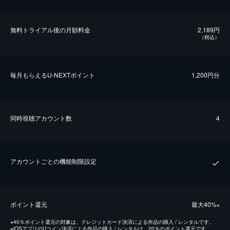
無料トライアル後の⽉額料金
2,189円
（税込）
毎⽉もらえるU-NEXTポイント
1,200円分
同時視聴アカウント数
4
アカウントごとの機能制限設定
ポイント還元
最⼤40%
※
※
40％ポイント還元の対象は、クレジットカード決済による作品の購入 / レンタルです。
※
iOSアプリのUコイン決済による作品の購入 / レンタルは、20％のポイント還元です。