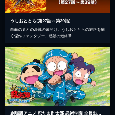
うしおととら(第27話～第39話)
白面の者との決戦の幕開け。うしおととらの旅路を描
く傑作ファンタジー、感動の最終章
劇場版アニメ 忍たま乱太郎 忍術学園 全員出動!の段