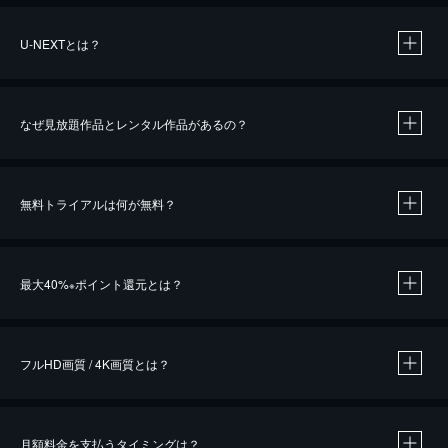
U-NEXTとは？
なぜ見放題作品とレンタル作品があるの？
無料トライアルは何が無料？
※
最大40%
ポイント還元とは？
※
※
作品によって必要なポイントが異なります。
フルHD画質 / 4K画質とは？
月額料金を支払うタイミングは？
※
40％ポイント還元の対象は、クレジットカード決済による作品の購入 / レンタルです。